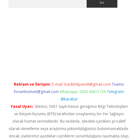
://www.betexper.xyz/
elexbetgiris.org
Reklam ve İletişim:
E-mail:
backlinkpaneli@gmail.com
Teams:
forumhizmeti@gmail.com
Whatsapp: 0262 606 0 726
Telegram:
@karabul
Yasal Uyarı:
Sitemiz, 5651 Sayılı Kanun gereğince Bilgi Teknolojileri
ve İletişim Kurumu (BTK) tarafından onaylanmış bir Yer Sağlayıcı
olarak hizmet vermektedir. Bu nedenle, sitedeki içerikleri proaktif
olarak denetleme veya araştırma yükümlülüğümüz bulunmamaktadır.
Ancak, üyelerimiz yazdıkları içeriklerin sorumluluğunu taşımakta olup,