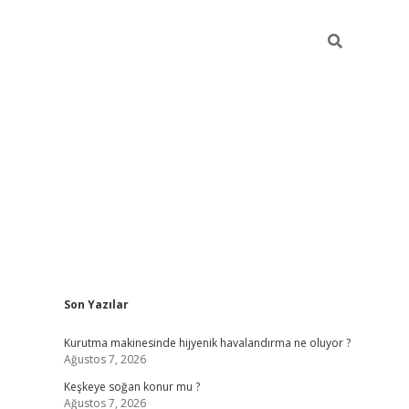
Sidebar
Son Yazılar
hiltonbet güncel giriş
https:/
Kurutma makinesinde hijyenik havalandırma ne oluyor ?
Ağustos 7, 2026
Keşkeye soğan konur mu ?
Ağustos 7, 2026