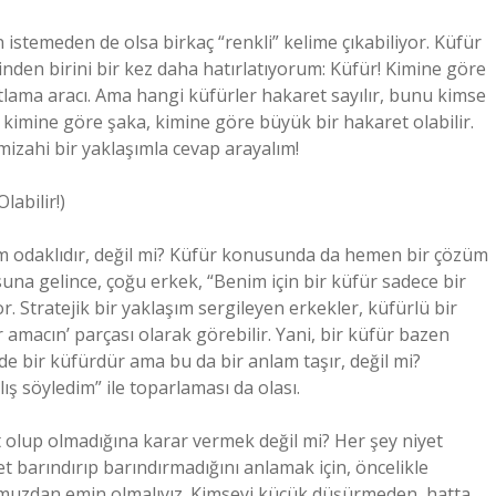
n istemeden de olsa birkaç “renkli” kelime çıkabiliyor. Küfür
rinden birini bir kez daha hatırlatıyorum: Küfür! Kimine göre
lama aracı. Ama hangi küfürler hakaret sayılır, bunu kimse
 kimine göre şaka, kimine göre büyük bir hakaret olabilir.
 mizahi bir yaklaşımla cevap arayalım!
labilir!)
üm odaklıdır, değil mi? Küfür konusunda da hemen bir çözüm
suna gelince, çoğu erkek, “Benim için bir küfür sadece bir
r. Stratejik bir yaklaşım sergileyen erkekler, küfürlü bir
 amacın’ parçası olarak görebilir. Yani, bir küfür bazen
 de bir küfürdür ama bu da bir anlam taşır, değil mi?
lış söyledim” ile toparlaması da olası.
olup olmadığına karar vermek değil mi? Her şey niyet
t barındırıp barındırmadığını anlamak için, öncelikle
muzdan emin olmalıyız. Kimseyi küçük düşürmeden, hatta