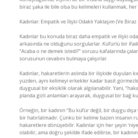
biraz şaka ile bile olsa bu kelimeleri kullanmak, he
Kadınlar: Empatik ve İlişki Odaklı Yaklaşım (Ve Biraz
Kadınlar bu konuda biraz daha empatik ve ilişki odakl
arkasında ne olduğunu sorgularlar. Küfürlü bir ifade
“Acaba o ne demek istedi?” sorusu kafalarında çalar
sorusunun cevabını bulmaya çalışırlar.
Kadınlar, hakaretlerin aslında bir ilişkide duyulan k
yüzden, aynı kelimeyi erkekler kadar basit görmezler.
duygusal bir eksiklik olarak algılanabilir. Yani, “ha
planda gizli anlamları arayarak, duygusal bir bağ ku
Örneğin, bir kadının “Bu küfür değil, bir duygu dış
bir hatırlatmadır. Çünkü bir kelime bazen insanın r
hakaretlere dönüşebilir. Kadınlar için her şeyin ‘ni
olabilir, ama doğru şekilde ifade edilirse, bir kadını