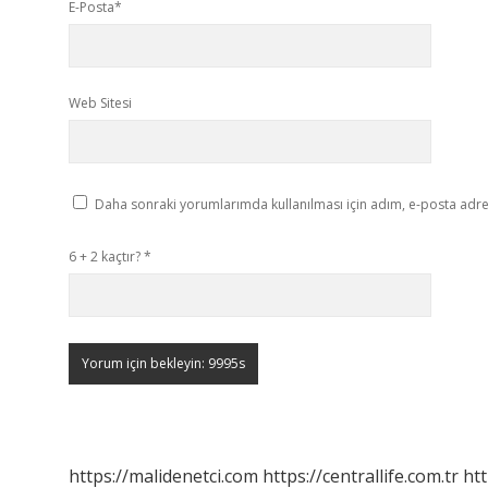
E-Posta*
Web Sitesi
Daha sonraki yorumlarımda kullanılması için adım, e-posta adres
6 + 2 kaçtır?
*
https://malidenetci.com
https://centrallife.com.tr
htt