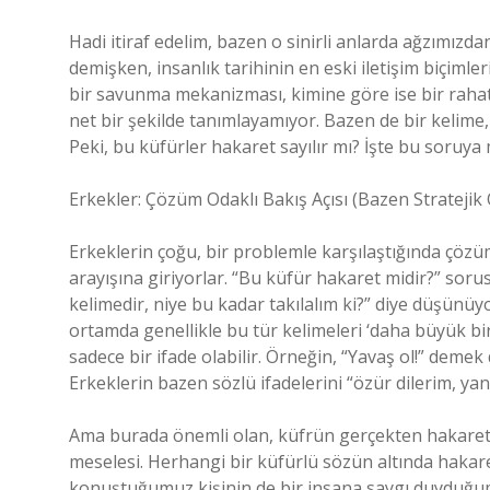
Hadi itiraf edelim, bazen o sinirli anlarda ağzımızda
demişken, insanlık tarihinin en eski iletişim biçimle
bir savunma mekanizması, kimine göre ise bir rahat
net bir şekilde tanımlayamıyor. Bazen de bir kelime,
Peki, bu küfürler hakaret sayılır mı? İşte bu soruya
Erkekler: Çözüm Odaklı Bakış Açısı (Bazen Stratejik O
Erkeklerin çoğu, bir problemle karşılaştığında çöz
arayışına giriyorlar. “Bu küfür hakaret midir?” soru
kelimedir, niye bu kadar takılalım ki?” diye düşünüyo
ortamda genellikle bu tür kelimeleri ‘daha büyük bir
sadece bir ifade olabilir. Örneğin, “Yavaş ol!” demek
Erkeklerin bazen sözlü ifadelerini “özür dilerim, yan
Ama burada önemli olan, küfrün gerçekten hakaret 
meselesi. Herhangi bir küfürlü sözün altında hakare
konuştuğumuz kişinin de bir insana saygı duyduğu