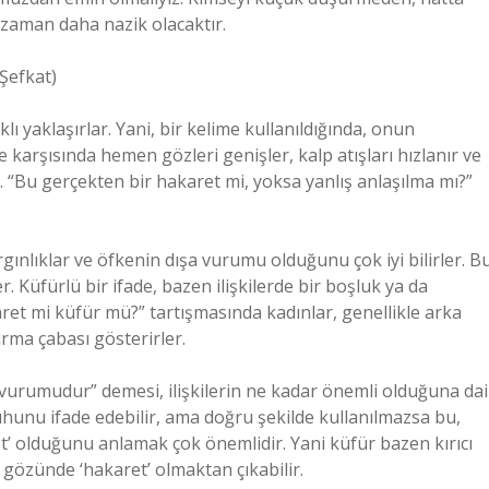
r zaman daha nazik olacaktır.
 Şefkat)
ı yaklaşırlar. Yani, bir kelime kullanıldığında, onun
 karşısında hemen gözleri genişler, kalp atışları hızlanır ve
. “Bu gerçekten bir hakaret mi, yoksa yanlış anlaşılma mı?”
ırgınlıklar ve öfkenin dışa vurumu olduğunu çok iyi bilirler. B
 Küfürlü bir ifade, bazen ilişkilerde bir boşluk ya da
karet mi küfür mü?” tartışmasında kadınlar, genellikle arka
rma çabası gösterirler.
a vurumudur” demesi, ilişkilerin ne kadar önemli olduğuna dai
uhunu ifade edebilir, ama doğru şekilde kullanılmazsa bu,
yet’ olduğunu anlamak çok önemlidir. Yani küfür bazen kırıcı
n gözünde ‘hakaret’ olmaktan çıkabilir.