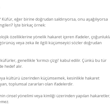
ı
? Küfür, eğer birine doğrudan saldırıyorsa, onu aşağılıyorsa
ngileri? İşte birkaç örnek:
kolojik özelliklerine yönelik hakaret içeren ifadeler, çoğunlukl
 görünüş veya zeka ile ilgili küçümseyici sözler doğrudan
 küfürler, genellikle ‘kırmızı çizgi’ kabul edilir. Çünkü bu tür
de hedef alır.
yeti veya kültürü üzerinden küçümsemek, kesinlikle hakaret
yan, toplumsal zararları olan ifadelerdir.
inin cinsel yönelimi veya kimliği üzerinden yapılan hakaretler
lemez.