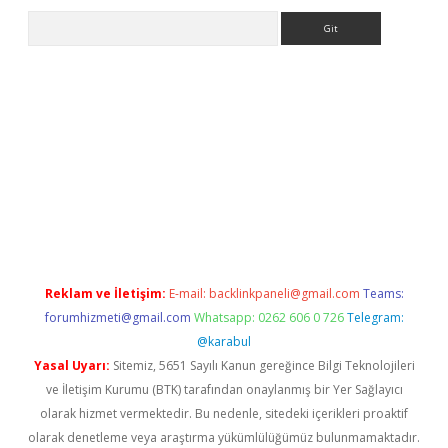
Arama
ps://www.betexper.xyz/
elexbetgiris.org
Reklam ve İletişim:
E-mail:
backlinkpaneli@gmail.com
Teams:
forumhizmeti@gmail.com
Whatsapp: 0262 606 0 726
Telegram:
@karabul
Yasal Uyarı:
Sitemiz, 5651 Sayılı Kanun gereğince Bilgi Teknolojileri
ve İletişim Kurumu (BTK) tarafından onaylanmış bir Yer Sağlayıcı
olarak hizmet vermektedir. Bu nedenle, sitedeki içerikleri proaktif
olarak denetleme veya araştırma yükümlülüğümüz bulunmamaktadır.