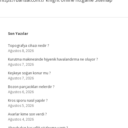
https://barisal.com.tr
knight online
nttgame
Sitemap
Sidebar
Son Yazılar
Topografya cihazı nedir ?
Ağustos 8, 2026
Kurutma makinesinde hijyenik havalandırma ne oluyor ?
Ağustos 7, 2026
Keşkeye soğan konur mu ?
Ağustos 7, 2026
Bozon parçacıkları nelerdir ?
Ağustos 6, 2026
Kros sporu nasıl yapılır ?
Ağustos 5, 2026
Avarlar kime son verdi ?
Ağustos 4, 2026
Aboubakar kaç yıllık sözleşme yaptı ?