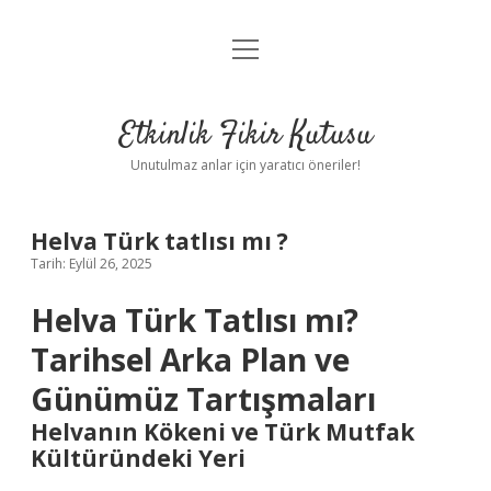
menüyü
Anasayfa
aç
Gizlilik Politikası
Etkinlik Fikir Kutusu
Yasal Uyarı
Unutulmaz anlar için yaratıcı öneriler!
Hakkımızda
Helva Türk tatlısı mı ?
Tarih: Eylül 26, 2025
Helva Türk Tatlısı mı?
Tarihsel Arka Plan ve
Günümüz Tartışmaları
Helvanın Kökeni ve Türk Mutfak
Kültüründeki Yeri