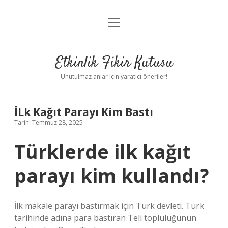
menüyü
Anasayfa
aç
Gizlilik Politikası
Etkinlik Fikir Kutusu
Yasal Uyarı
Unutulmaz anlar için yaratıcı öneriler!
Hakkımızda
İLk Kağıt Parayı Kim Bastı
Tarih: Temmuz 28, 2025
Türklerde ilk kağıt
parayı kim kullandı?
İlk makale parayı bastırmak için Türk devleti. Türk
tarihinde adına para bastıran Teli topluluğunun