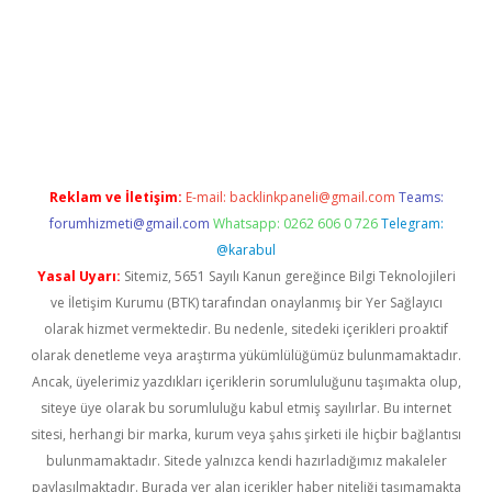
//www.betexper.xyz/
elexbetgiris.org
Reklam ve İletişim:
E-mail:
backlinkpaneli@gmail.com
Teams:
forumhizmeti@gmail.com
Whatsapp: 0262 606 0 726
Telegram:
@karabul
Yasal Uyarı:
Sitemiz, 5651 Sayılı Kanun gereğince Bilgi Teknolojileri
ve İletişim Kurumu (BTK) tarafından onaylanmış bir Yer Sağlayıcı
olarak hizmet vermektedir. Bu nedenle, sitedeki içerikleri proaktif
olarak denetleme veya araştırma yükümlülüğümüz bulunmamaktadır.
Ancak, üyelerimiz yazdıkları içeriklerin sorumluluğunu taşımakta olup,
siteye üye olarak bu sorumluluğu kabul etmiş sayılırlar. Bu internet
sitesi, herhangi bir marka, kurum veya şahıs şirketi ile hiçbir bağlantısı
bulunmamaktadır. Sitede yalnızca kendi hazırladığımız makaleler
paylaşılmaktadır. Burada yer alan içerikler haber niteliği taşımamakta