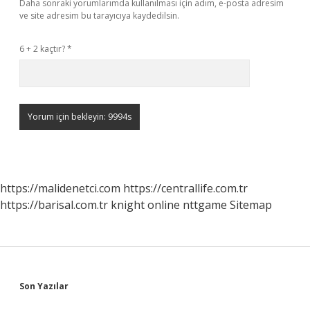
Daha sonraki yorumlarımda kullanılması için adım, e-posta adresim
ve site adresim bu tarayıcıya kaydedilsin.
6 + 2 kaçtır?
*
https://malidenetci.com
https://centrallife.com.tr
https://barisal.com.tr
knight online
nttgame
Sitemap
Sidebar
Son Yazılar