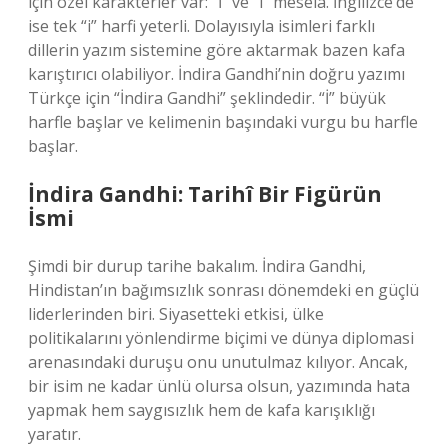
için özel karakterler var: “İ” ve “i” mesela. İngilizce’de
ise tek “i” harfi yeterli. Dolayısıyla isimleri farklı
dillerin yazım sistemine göre aktarmak bazen kafa
karıştırıcı olabiliyor. İndira Gandhi’nin doğru yazımı
Türkçe için “İndira Gandhi” şeklindedir. “İ” büyük
harfle başlar ve kelimenin başındaki vurgu bu harfle
başlar.
İndira Gandhi: Tarihî Bir Figürün
İsmi
Şimdi bir durup tarihe bakalım. İndira Gandhi,
Hindistan’ın bağımsızlık sonrası dönemdeki en güçlü
liderlerinden biri. Siyasetteki etkisi, ülke
politikalarını yönlendirme biçimi ve dünya diplomasi
arenasındaki duruşu onu unutulmaz kılıyor. Ancak,
bir isim ne kadar ünlü olursa olsun, yazımında hata
yapmak hem saygısızlık hem de kafa karışıklığı
yaratır.