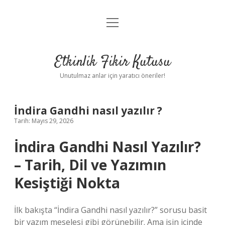
menüyü
Anasayfa
aç
Gizlilik Politikası
Etkinlik Fikir Kutusu
Yasal Uyarı
Unutulmaz anlar için yaratıcı öneriler!
Hakkımızda
İndira Gandhi nasıl yazılır ?
Tarih: Mayıs 29, 2026
İndira Gandhi Nasıl Yazılır?
– Tarih, Dil ve Yazımın
Kesiştiği Nokta
İlk bakışta “İndira Gandhi nasıl yazılır?” sorusu basit
bir yazım meselesi gibi görünebilir. Ama işin içinde