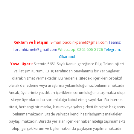
s://www.betexper.xyz/
elexbetgiris.org
Reklam ve İletişim:
E-mail:
backlinkpaneli@gmail.com
Teams:
forumhizmeti@gmail.com
Whatsapp: 0262 606 0 726
Telegram:
@karabul
Yasal Uyarı:
Sitemiz, 5651 Sayılı Kanun gereğince Bilgi Teknolojileri
ve İletişim Kurumu (BTK) tarafından onaylanmış bir Yer Sağlayıcı
olarak hizmet vermektedir. Bu nedenle, sitedeki içerikleri proaktif
olarak denetleme veya araştırma yükümlülüğümüz bulunmamaktadır.
Ancak, üyelerimiz yazdıkları içeriklerin sorumluluğunu taşımakta olup,
siteye üye olarak bu sorumluluğu kabul etmiş sayılırlar. Bu internet
sitesi, herhangi bir marka, kurum veya şahıs şirketi ile hiçbir bağlantısı
bulunmamaktadır. Sitede yalnızca kendi hazırladığımız makaleler
paylaşılmaktadır. Burada yer alan içerikler haber niteliği taşımamakta
olup, gerçek kurum ve kişiler hakkında paylaşım yapılmamaktadır.