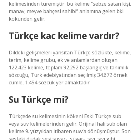
kelimesinden türemiştir, bu kelime “sebze satan kişi,
manav, meyve bahçesi sahibi” anlamına gelen bḳl
kökünden gelir.
Türkçe kac kelime vardır?
Dildeki gelişmeleri yansıtan Türkçe sözlükte, kelime,
terim, kelime grubu, ek ve anlamlardan oluşan
122.423 kelime, toplam 92.292 başlangıç ​​ve tanımlık
sözcüğü, Türk edebiyatından seçilmiş 34.672 örnek
cümle, 1.454 sözcük yer almaktadır.
Su Türkçe mi?
Türkçede su kelimesinin kökeni Eski Türkçe sub
veya suv kelimelerinden gelir. Orijinal hali sub olan
kelime 9. yüzyıldan itibaren suw’a dönüşmüştür. Son
sesteki dudak sesi suvar-, süvar-, sıvı, sıvı gibi