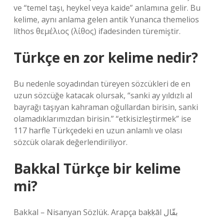
ve “temel taşı, heykel veya kaide” anlamına gelir. Bu
kelime, aynı anlama gelen antik Yunanca themelios
líthos θεμέλιος (λίθος) ifadesinden türemiştir.
Türkçe en zor kelime nedir?
Bu nedenle soyadından türeyen sözcükleri de en
uzun sözcüğe katacak olursak, “sanki ay yıldızlı al
bayrağı taşıyan kahraman oğullardan birisin, sanki
olamadıklarımızdan birisin.” “etkisizleştirmek” ise
117 harfle Türkçedeki en uzun anlamlı ve olası
sözcük olarak değerlendiriliyor.
Bakkal Türkçe bir kelime
mi?
Bakkal – Nisanyan Sözlük. Arapça baḳḳāl بقّال