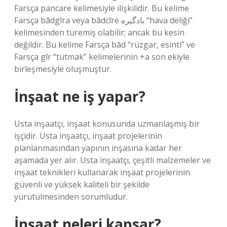
Farsça pancare kelimesiyle ilişkilidir. Bu kelime
Farsça bādgīra veya bādcīre بادگیره “hava deliği”
kelimesinden türemiş olabilir; ancak bu kesin
değildir. Bu kelime Farsça bād “rüzgar, esinti” ve
Farsça gīr “tutmak” kelimelerinin +a son ekiyle
birleşmesiyle oluşmuştur.
İnşaat ne iş yapar?
Usta inşaatçı, inşaat konusunda uzmanlaşmış bir
işçidir. Usta inşaatçı, inşaat projelerinin
planlanmasından yapının inşasına kadar her
aşamada yer alır. Usta inşaatçı, çeşitli malzemeler ve
inşaat teknikleri kullanarak inşaat projelerinin
güvenli ve yüksek kaliteli bir şekilde
yürütülmesinden sorumludur.
İnşaat neleri kapsar?