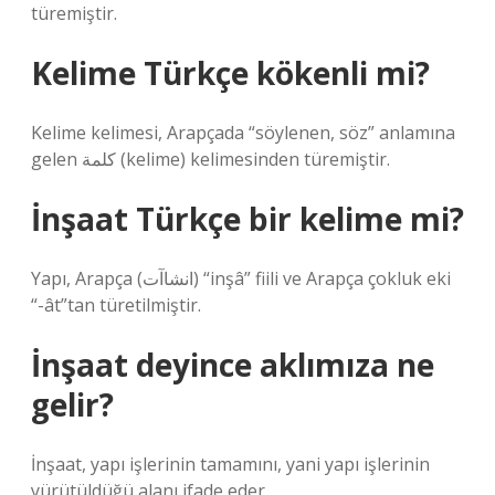
türemiştir.
Kelime Türkçe kökenli mi?
Kelime kelimesi, Arapçada “söylenen, söz” anlamına
gelen كلمة (kelime) kelimesinden türemiştir.
İnşaat Türkçe bir kelime mi?
Yapı, Arapça (ﺍﻧﺸﺎﺁﺕ) “inşâ” fiili ve Arapça çokluk eki
“-ât”tan türetilmiştir.
İnşaat deyince aklımıza ne
gelir?
İnşaat, yapı işlerinin tamamını, yani yapı işlerinin
yürütüldüğü alanı ifade eder.