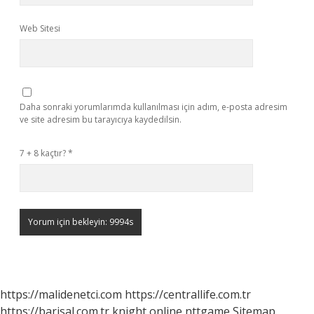
Web Sitesi
Daha sonraki yorumlarımda kullanılması için adım, e-posta adresim
ve site adresim bu tarayıcıya kaydedilsin.
7 + 8 kaçtır?
*
https://malidenetci.com
https://centrallife.com.tr
https://barisal.com.tr
knight online
nttgame
Sitemap