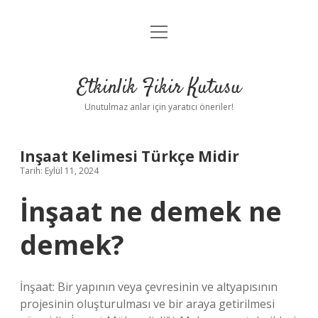
menüyü
Anasayfa
aç
Gizlilik Politikası
Etkinlik Fikir Kutusu
Yasal Uyarı
Unutulmaz anlar için yaratıcı öneriler!
Hakkımızda
Inşaat Kelimesi Türkçe Midir
Tarih: Eylül 11, 2024
İnşaat ne demek ne
demek?
İnşaat: Bir yapının veya çevresinin ve altyapısının
projesinin oluşturulması ve bir araya getirilmesi