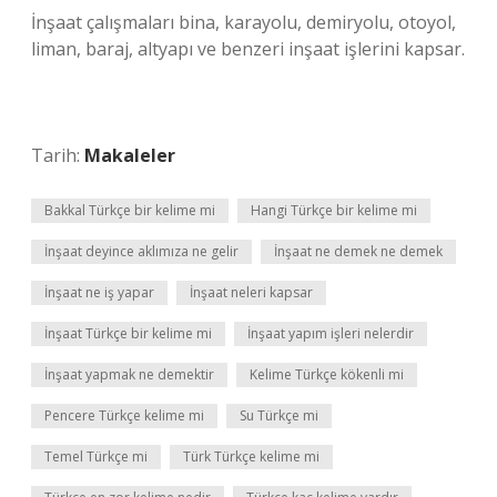
İnşaat çalışmaları bina, karayolu, demiryolu, otoyol,
liman, baraj, altyapı ve benzeri inşaat işlerini kapsar.
Tarih:
Makaleler
Bakkal Türkçe bir kelime mi
Hangi Türkçe bir kelime mi
İnşaat deyince aklımıza ne gelir
İnşaat ne demek ne demek
İnşaat ne iş yapar
İnşaat neleri kapsar
İnşaat Türkçe bir kelime mi
İnşaat yapım işleri nelerdir
İnşaat yapmak ne demektir
Kelime Türkçe kökenli mi
Pencere Türkçe kelime mi
Su Türkçe mi
Temel Türkçe mi
Türk Türkçe kelime mi