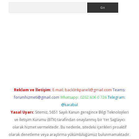
Arama
w.betexper.xyz/
elexbetgiris.org
Reklam ve İletişim:
E-mail:
backlinkpaneli@gmail.com
Teams:
forumhizmeti@gmail.com
Whatsapp: 0262 606 0 726
Telegram:
@karabul
Yasal Uyarı:
Sitemiz, 5651 Sayılı Kanun gereğince Bilgi Teknolojileri
ve İletişim Kurumu (BTK) tarafından onaylanmış bir Yer Sağlayıcı
olarak hizmet vermektedir. Bu nedenle, sitedeki içerikleri proaktif
olarak denetleme veya araştırma yükümlülüğümüz bulunmamaktadır.