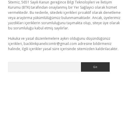
Sitemiz, 5651 Sayılı Kanun gereğince Bilgi Teknolojileri ve İletişim
Kurumu (BTK) tarafından onaylanmış bir Yer Sağlayıcı olarak hizmet
vermektedir. Bu nedenle, sitedeki içerikleri proaktif olarak denetleme
veya araştırma yükümlülüğümüz bulunmamaktadır. Ancak, üyelerimiz
yazdıkları içeriklerin sorumluluğunu taşımakta olup, siteye üye olarak
bu sorumluluğu kabul etmiş sayılırlar.
Hukuka ve yasal düzenlemelere aykırı olduğunu düşündüğünüz
içerikleri,
backlinkpanelicomtr@gmail.com
adresine bildirmeniz
halinde, ilgili içerikler yasal süre içerisinde sitemizden kaldırılacaktır.
Arama
üncel giriş
https://www.betexper.xyz/
elexbetgiris.org