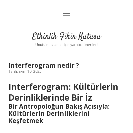
menüyü
Anasayfa
aç
Gizlilik Politikası
Etkinlik Fikir Kutusu
Yasal Uyarı
Unutulmaz anlar için yaratıcı öneriler!
Hakkımızda
Interferogram nedir ?
Tarih: Ekim 10, 2025
Interferogram: Kültürlerin
Derinliklerinde Bir İz
Bir Antropoloğun Bakış Açısıyla:
Kültürlerin Derinliklerini
Keşfetmek