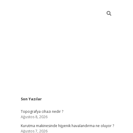
Sidebar
Son Yazılar
hiltonbet güncel giriş
https:
Topografya cihazı nedir ?
Ağustos 8, 2026
Kurutma makinesinde hijyenik havalandırma ne oluyor ?
Ağustos 7, 2026