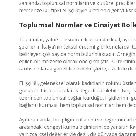
zamanda, toplumsal normların ve kültürel pratiklerin 
merserize ipi, tıpkı el işçiliğiyle üretilen diğer yükse
Toplumsal Normlar ve Cinsiyet Roll
Toplumlar, yalnızca ekonomik anlamda değil, aynı 
şekillenir. İtalya’nın tekstil üretimi gibi konularda
belirleyen çok sayıda norm bulunmaktadır. Örneğin, İ
edilen bir malzeme olarak öne çıkmıştır. Bu tercihin a
tarihsel olarak genellikle evdeki işlerle, özellikle de e
El işçiliği, geleneksel olarak kadınların rolünü üstl
gücünün bir ürünü olarak değerlendirilebilir. Birçok
üzerinden toplumsal bağlar kurduğu, ilişkilerinin güçl
bağlantı kurması, hem toplumsal normları hem de cins
Aynı zamanda, bu ipliğin kullanımı ve değerinin artma
arasındaki dengeyi kurma biçimlerini de yansıtır. Kad
yalnızca içsel değerleriyle değil, dış dünyada da tanı