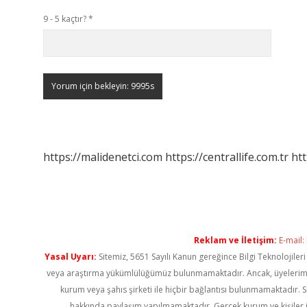
9 - 5 kaçtır?
*
https://malidenetci.com
https://centrallife.com.tr
htt
Reklam ve İletişim:
E-mail:
Yasal Uyarı:
Sitemiz, 5651 Sayılı Kanun gereğince Bilgi Teknolojiler
veya araştırma yükümlülüğümüz bulunmamaktadır. Ancak, üyelerimiz ya
kurum veya şahıs şirketi ile hiçbir bağlantısı bulunmamaktadır. S
hakkında paylaşım yapılmamaktadır. Gerçek kurum ve kişiler i