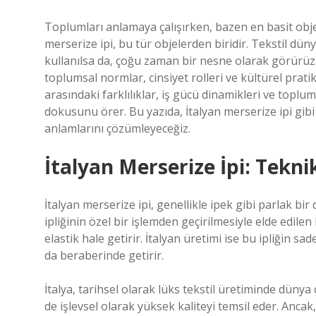
Toplumları anlamaya çalışırken, bazen en basit objel
merserize ipi, bu tür objelerden biridir. Tekstil dün
kullanılsa da, çoğu zaman bir nesne olarak görürüz. 
toplumsal normlar, cinsiyet rolleri ve kültürel prat
arasındaki farklılıklar, iş gücü dinamikleri ve toplum
dokusunu örer. Bu yazıda, İtalyan merserize ipi gib
anlamlarını çözümleyeceğiz.
İtalyan Merserize İpi: Tekn
İtalyan merserize ipi, genellikle ipek gibi parlak bir
ipliğinin özel bir işlemden geçirilmesiyle elde edilen 
elastik hale getirir. İtalyan üretimi ise bu ipliğin sa
da beraberinde getirir.
İtalya, tarihsel olarak lüks tekstil üretiminde dünya
de işlevsel olarak yüksek kaliteyi temsil eder. Anca