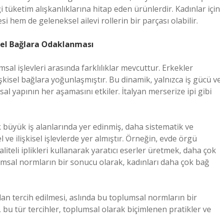
i tüketim alışkanlıklarına hitap eden ürünlerdir. Kadınlar için
hem de geleneksel ailevi rollerin bir parçası olabilir.
kisel Bağlara Odaklanması
sal işlevleri arasında farklılıklar mevcuttur. Erkekler
lişkisel bağlara yoğunlaşmıştır. Bu dinamik, yalnızca iş gücü v
sal yapının her aşamasını etkiler. İtalyan merserize ipi gibi
k büyük iş alanlarında yer edinmiş, daha sistematik ve
l ve ilişkisel işlevlerde yer almıştır. Örneğin, evde örgü
liteli iplikleri kullanarak yaratıcı eserler üretmek, daha çok
lumsal normların bir sonucu olarak, kadınları daha çok bağ
ndan tercih edilmesi, aslında bu toplumsal normların bir
, bu tür tercihler, toplumsal olarak biçimlenen pratikler ve