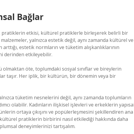
msal Bağlar
ratiklerin etkisi, kültürel pratiklerle birleşerek belirli bir
ks malzemeler, yalnızca estetik değil, aynı zamanda kültürel ve
n arttığı, estetik normların ve tüketim alışkanlıklarının
ni derinden etkileyebilir.
ü olmaktan öte, toplumdaki sosyal sınıflar ve bireylerin
lar taşır. Her iplik, bir kültürün, bir dönemin veya bir
yalnızca tüketim nesnelerini değil, aynı zamanda toplumların
cı olabilir. Kadınların ilişkisel işlevleri ve erkeklerin yapısa
rünlerin ortaya çıkışını ve popülerleşmesini şekillendiren ana
 kültürel pratiklerin birbirini nasıl etkilediği hakkında daha
oplumsal deneyimlerinizi tartışalım.