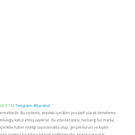
06 0 726
Telegram: @karabul
vermektedir. Bu nedenle, sitedeki içerikleri proaktif olarak denetleme
luğu kabul etmiş sayılırlar. Bu internet sitesi, herhangi bir marka,
içerikler haber niteliği taşımamakta olup, gerçek kurum ve kişiler
men ücretsiz bir bilgi paylaşım platformudur. Hukuka ve yasal