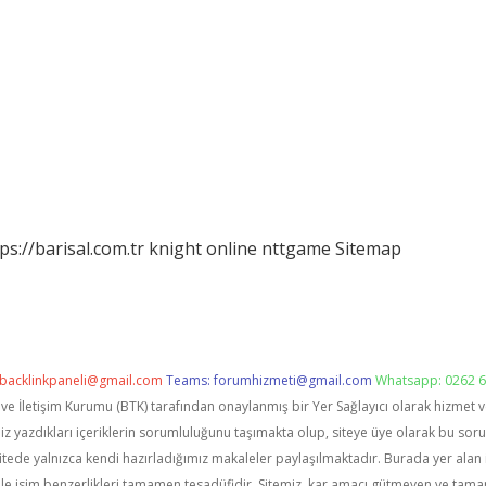
ps://barisal.com.tr
knight online
nttgame
Sitemap
backlinkpaneli@gmail.com
Teams:
forumhizmeti@gmail.com
Whatsapp: 0262 6
i ve İletişim Kurumu (BTK) tarafından onaylanmış bir Yer Sağlayıcı olarak hizmet 
zdıkları içeriklerin sorumluluğunu taşımakta olup, siteye üye olarak bu sorumlu
itede yalnızca kendi hazırladığımız makaleler paylaşılmaktadır. Burada yer alan 
le isim benzerlikleri tamamen tesadüfidir. Sitemiz, kar amacı gütmeyen ve tama