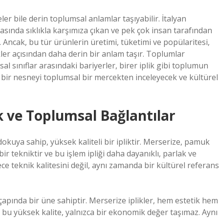
er bile derin toplumsal anlamlar taşıyabilir. İtalyan
yasında sıklıkla karşımıza çıkan ve pek çok insan tarafından
Ancak, bu tür ürünlerin üretimi, tüketimi ve popülaritesi,
ikler açısından daha derin bir anlam taşır. Toplumlar
sal sınıflar arasındaki bariyerler, birer iplik gibi toplumun
i bir nesneyi toplumsal bir mercekten inceleyecek ve kültürel
ik ve Toplumsal Bağlantılar
 dokuya sahip, yüksek kaliteli bir ipliktir. Merserize, pamuk
bir tekniktir ve bu işlem ipliği daha dayanıklı, parlak ve
dece teknik kalitesini değil, aynı zamanda bir kültürel referans
 çapında bir üne sahiptir. Merserize iplikler, hem estetik hem
k, bu yüksek kalite, yalnızca bir ekonomik değer taşımaz. Aynı