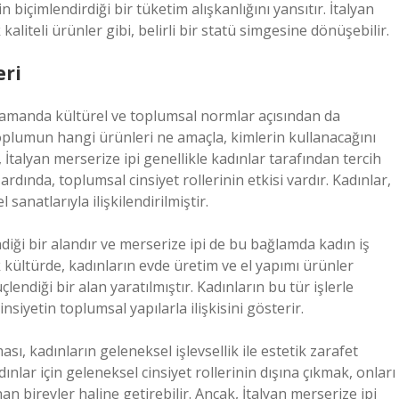
biçimlendirdiği bir tüketim alışkanlığını yansıtır. İtalyan
k kaliteli ürünler gibi, belirli bir statü simgesine dönüşebilir.
eri
zamanda kültürel ve toplumsal normlar açısından da
, toplumun hangi ürünleri ne amaçla, kimlerin kullanacağını
talyan merserize ipi genellikle kadınlar tarafından tercih
rdında, toplumsal cinsiyet rollerinin etkisi vardır. Kadınlar,
l sanatlarıyla ilişkilendirilmiştir.
endiği bir alandır ve merserize ipi de bu bağlamda kadın iş
 kültürde, kadınların evde üretim ve el yapımı ürünler
endiği bir alan yaratılmıştır. Kadınların bu tür işlerle
iyetin toplumsal yapılarla ilişkisini gösterir.
sı, kadınların geleneksel işlevsellik ile estetik zarafet
ınlar için geleneksel cinsiyet rollerinin dışına çıkmak, onları
nan bireyler haline getirebilir. Ancak, İtalyan merserize ipi