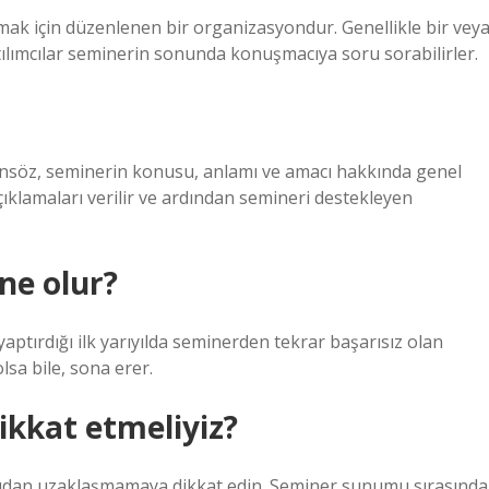
amak için düzenlenen bir organizasyondur. Genellikle bir vey
atılımcılar seminerin sonunda konuşmacıya soru sorabilirler.
Önsöz, seminerin konusu, anlamı ve amacı hakkında genel
açıklamaları verilir ve ardından semineri destekleyen
ne olur?
yaptırdığı ilk yarıyılda seminerden tekrar başarısız olan
olsa bile, sona erer.
ikkat etmeliyiz?
 Konudan uzaklaşmamaya dikkat edin. Seminer sunumu sırasında