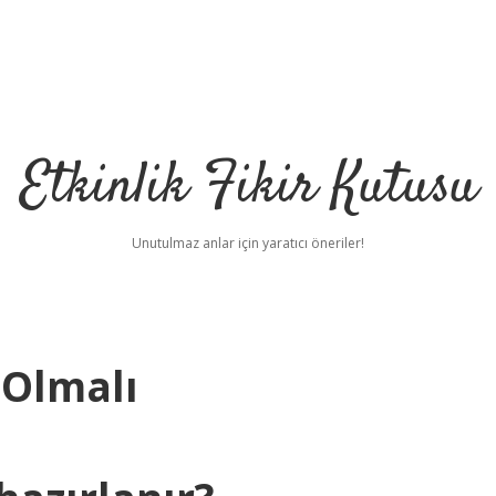
Etkinlik Fikir Kutusu
Unutulmaz anlar için yaratıcı öneriler!
 Olmalı