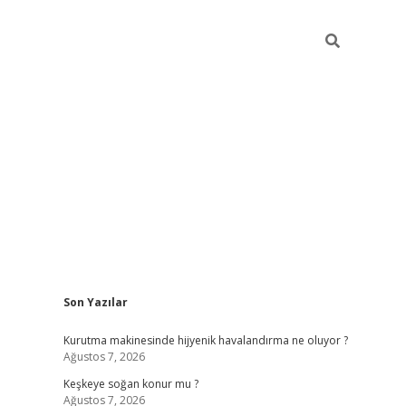
Sidebar
Son Yazılar
hiltonbet güncel giriş
https://
Kurutma makinesinde hijyenik havalandırma ne oluyor ?
Ağustos 7, 2026
Keşkeye soğan konur mu ?
Ağustos 7, 2026