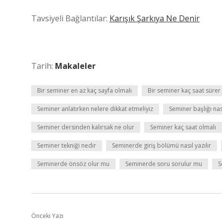
Tavsiyeli Bağlantılar:
Karışık Şarkıya Ne Denir
Tarih:
Makaleler
Bir seminer en az kaç sayfa olmalı
Bir seminer kaç saat sürer
Seminer anlatırken nelere dikkat etmeliyiz
Seminer başlığı nas
Seminer dersinden kalırsak ne olur
Seminer kaç saat olmalı
Seminer tekniği nedir
Seminerde giriş bölümü nasıl yazılır
Seminerde önsöz olur mu
Seminerde soru sorulur mu
S
Önceki Yazı