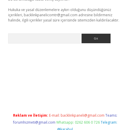
Hukuka ve yasal düzenlemelere aykırı olduğunu düşündüğünüz
içerikleri,
backlinkpanelicomtr@gmail.com
adresine bildirmeniz
halinde, ilgili içerikler yasal süre içerisinde sitemizden kaldırılacaktır.
Arama
//www.betexper.xyz/
elexbetgiris.org
Reklam ve İletişim:
E-mail:
backlinkpaneli@gmail.com
Teams:
forumhizmeti@gmail.com
Whatsapp: 0262 606 0 726
Telegram:
@karabul