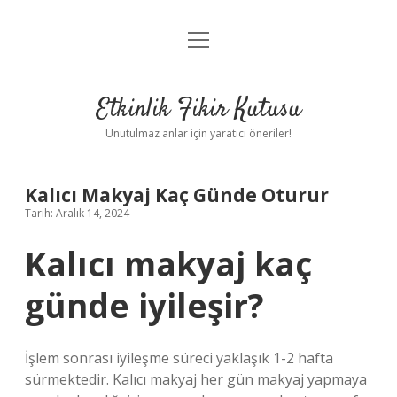
menüyü
Anasayfa
aç
Gizlilik Politikası
Etkinlik Fikir Kutusu
Yasal Uyarı
Unutulmaz anlar için yaratıcı öneriler!
Hakkımızda
Kalıcı Makyaj Kaç Günde Oturur
Tarih: Aralık 14, 2024
Kalıcı makyaj kaç
günde iyileşir?
İşlem sonrası iyileşme süreci yaklaşık 1-2 hafta
sürmektedir. Kalıcı makyaj her gün makyaj yapmaya