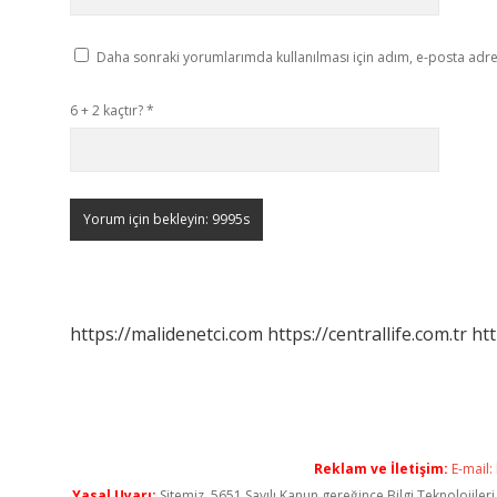
Daha sonraki yorumlarımda kullanılması için adım, e-posta adres
6 + 2 kaçtır?
*
https://malidenetci.com
https://centrallife.com.tr
htt
Reklam ve İletişim:
E-mail:
Yasal Uyarı:
Sitemiz, 5651 Sayılı Kanun gereğince Bilgi Teknolojiler