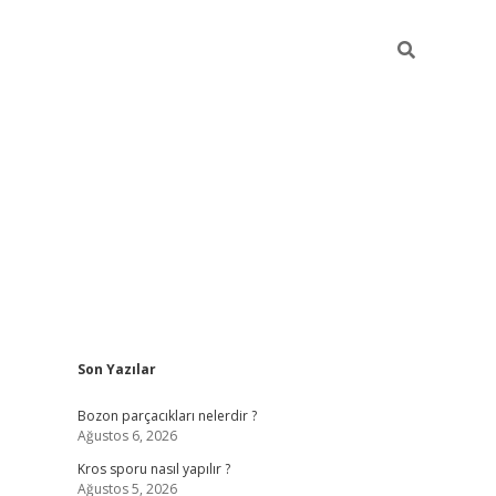
Sidebar
Son Yazılar
hiltonbet güncel giriş
https:/
Bozon parçacıkları nelerdir ?
Ağustos 6, 2026
Kros sporu nasıl yapılır ?
Ağustos 5, 2026