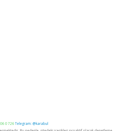
06 0 726
Telegram: @karabul
vermektedir. Bu nedenle, sitedeki içerikleri proaktif olarak denetleme