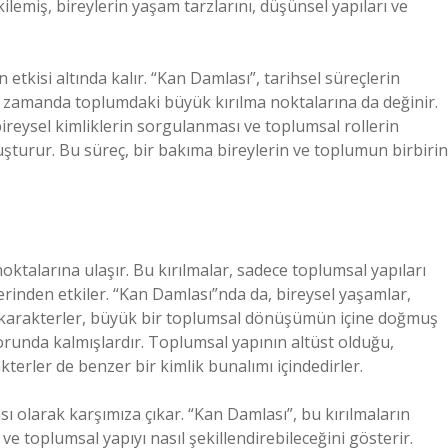
lemiş, bireylerin yaşam tarzlarını, düşünsel yapıları ve
tkisi altında kalır. “Kan Damlası”, tarihsel süreçlerin
nı zamanda toplumdaki büyük kırılma noktalarına da değinir.
eysel kimliklerin sorgulanması ve toplumsal rollerin
uşturur. Bu süreç, bir bakıma bireylerin ve toplumun birbirin
oktalarına ulaşır. Bu kırılmalar, sadece toplumsal yapıları
derinden etkiler. “Kan Damlası”nda da, bireysel yaşamlar,
eki karakterler, büyük bir toplumsal dönüşümün içine doğmuş
orunda kalmışlardır. Toplumsal yapının altüst olduğu,
terler de benzer bir kimlik bunalımı içindedirler.
sı olarak karşımıza çıkar. “Kan Damlası”, bu kırılmaların
 ve toplumsal yapıyı nasıl şekillendirebileceğini gösterir.