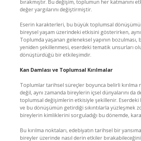
bırakmıştır. Bu değişim, toplumun her katmanını etki
değer yargılarını değiştirmiştir.
Eserin karakterleri, bu büyük toplumsal dönüşümün e
bireysel yaşam üzerindeki etkisini gösterirken, ay
Toplumda yaşanan geleneksel yapının bozulması, bir
yeniden şekillenmesi, eserdeki tematik unsurları ol
dönüştürdüğü bir etkileşimdir.
Kan Damlası ve Toplumsal Kırılmalar
Toplumlar tarihsel süreçler boyunca belirli kırılma n
değil, aynı zamanda bireylerin içsel dünyalarını da 
toplumsal değişimlerin etkisiyle şekillenir. Eserd
ve bu dönüşümün getirdiği sıkıntılarla yüzleşmek z
bireylerin kimliklerini sorguladığı bu dönemde, karak
Bu kırılma noktaları, edebiyatın tarihsel bir yansıma
bireyler üzerinde nasıl derin etkiler bırakabileceğini