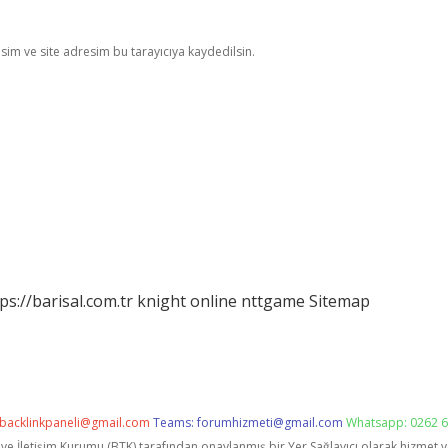
im ve site adresim bu tarayıcıya kaydedilsin.
ps://barisal.com.tr
knight online
nttgame
Sitemap
backlinkpaneli@gmail.com
Teams:
forumhizmeti@gmail.com
Whatsapp: 0262 6
i ve İletişim Kurumu (BTK) tarafından onaylanmış bir Yer Sağlayıcı olarak hizmet 