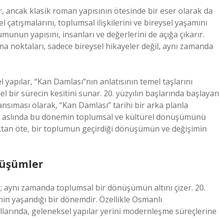
r, ancak klasik roman yapısının ötesinde bir eser olarak da
l çatışmalarını, toplumsal ilişkilerini ve bireysel yaşamını
nun yapısını, insanları ve değerlerini de açığa çıkarır.
lma noktaları, sadece bireysel hikayeler değil, aynı zamanda
yapılar, “Kan Damlası”nın anlatısının temel taşlarını
el bir sürecin kesitini sunar. 20. yüzyılın başlarında başlayan
ansıması olarak, “Kan Damlası” tarihi bir arka planla
üm, aslında bu dönemin toplumsal ve kültürel dönüşümünü
tan öte, bir toplumun geçirdiği dönüşümün ve değişimin
nüşümler
z; aynı zamanda toplumsal bir dönüşümün altını çizer. 20.
min yaşandığı bir dönemdir. Özellikle Osmanlı
ıllarında, geleneksel yapılar yerini modernleşme süreçlerine