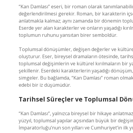
“Kan Damlası” eseri, bir roman olarak tanımlanabili
değerlendirilmesi gerekir. Roman, bir karakterin içse
anlatmakla kalmaz; aynı zamanda bir dönemin toplumu
Eserde yer alan karakterler ve onların yaşadığı kırı
toplumun ruhunu yansıtan birer semboldür.
Toplumsal dönüşümler, değişen değerler ve kültürel 
oluşturur. Eser, bireysel dramaların ötesinde, tarihs
toplumsal değişimlerin ve kültürel kırılmaların bir y
şekillenir. Eserdeki karakterlerin yaşadığı dönüş
simgeler. Bu bağlamda, “Kan Damlası” roman olmak
edebi bir iz düşümüdür.
Tarihsel Süreçler ve Toplumsal Dö
“Kan Damlası”, yalnızca bireysel bir hikaye anlatma
yüzyıl, toplumsal yapılar açısından büyük bir değişi
İmparatorluğu’nun son yılları ve Cumhuriyet’in ilk y