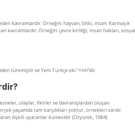
 eden kavramlardır. Örneğin: hayvan, bitki, insan. Karmaşık
 kavramlardır. Örneğin: çevre kirliliği, insan hakları, sosya
nden türemiştir ve Yeni Türkçe eki “+Im”dir.
rdir?
sneler, olaylar, fikirler ve davranışlardan oluşan
erçek yaşamda tam karşılıkları yoktur, örnekleri vardır.
aran ilişkili uyaranlar kümesidir (Özyürek, 1984).