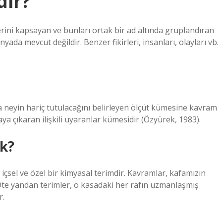
dir?
erini kapsayan ve bunları ortak bir ad altında gruplandıran
ada mevcut değildir. Benzer fikirleri, insanları, olayları vb.
ya neyin hariç tutulacağını belirleyen ölçüt kümesine kavram
aya çıkaran ilişkili uyaranlar kümesidir (Özyürek, 1983).
k?
içsel ve özel bir kimyasal terimdir. Kavramlar, kafamızın
. Öte yandan terimler, o kasadaki her rafın uzmanlaşmış
r.