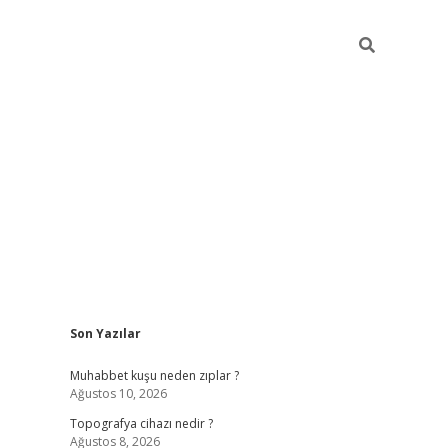
Sidebar
Son Yazılar
hiltonbet güncel giriş
https://www
Muhabbet kuşu neden zıplar ?
Ağustos 10, 2026
Topografya cihazı nedir ?
Ağustos 8, 2026