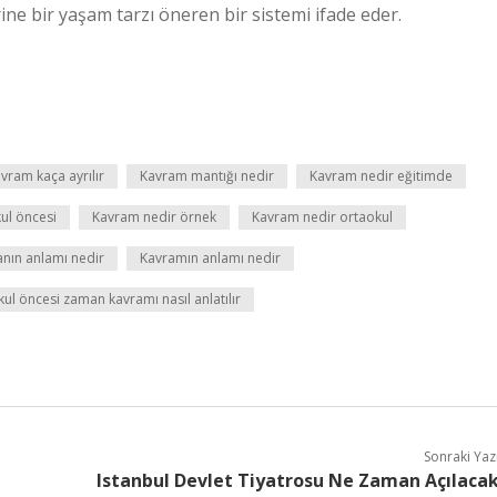
ine bir yaşam tarzı öneren bir sistemi ifade eder.
vram kaça ayrılır
Kavram mantığı nedir
Kavram nedir eğitimde
ul öncesi
Kavram nedir örnek
Kavram nedir ortaokul
nın anlamı nedir
Kavramın anlamı nedir
ul öncesi zaman kavramı nasıl anlatılır
Sonraki Yaz
Istanbul Devlet Tiyatrosu Ne Zaman Açılaca