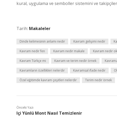
kural, uygulama ve semboller sistemini ve takipçiler
Tarih:
Makaleler
Dinde kelimesinin anlamı nedir
Kavram gelişimi nedir
Ka
Kavram nedir fen
Kavram nedir makale
Kavram nedir ok
Kavram Türkçe mi
Kavram ve terim nedir örnek
Kavrama
Kavramların özellikleri nelerdir
Kavramsal ifade nedir
Ok
Özel eğitimde kavram çeşitleri nelerdir
Terim nedir örnek
Önceki Yazı
Içi Yünlü Mont Nasıl Temizlenir