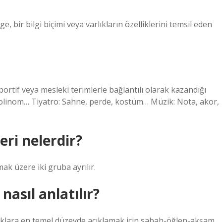
, bir bilgi biçimi veya varlıkların özelliklerini temsil eden
portif veya mesleki terimlerle bağlantılı olarak kazandığı
 polinom… Tiyatro: Sahne, perde, kostüm… Müzik: Nota, akor,
eri nelerdir?
k üzere iki gruba ayrılır.
asıl anlatılır?
uklara en temel düzeyde açıklamak için sabah-öğlen-akşam,