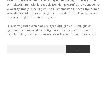
Kurumu (BTK) tarafından onaylanmış bir Yer Sağlayıcı olarak hizmet
vermektedir. Bu nedenle, sitedeki içerikleri proaktif olarak denetleme
veya araştırma yükümlülüğümüz bulunmamaktadır. Ancak, üyelerimiz
yazdıkları içeriklerin sorumluluğunu taşımakta olup, siteye üye olarak
bu sorumluluğu kabul etmiş sayılırlar.
Hukuka ve yasal düzenlemelere aykırı olduğunu düşündüğünüz
içerikleri,
backlinkpanelicomtr@gmail.com
adresine bildirmeniz
halinde, ilgili içerikler yasal süre içerisinde sitemizden kaldırılacaktır.
Arama
ps://www.betexper.xyz/
elexbetgiris.org