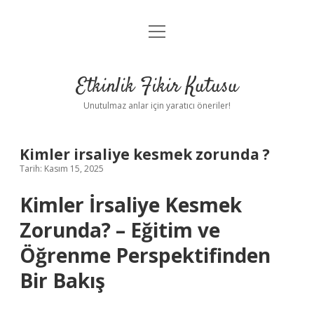
menüyü
Anasayfa
aç
Gizlilik Politikası
Etkinlik Fikir Kutusu
Yasal Uyarı
Unutulmaz anlar için yaratıcı öneriler!
Hakkımızda
Kimler irsaliye kesmek zorunda ?
Tarih: Kasım 15, 2025
Kimler İrsaliye Kesmek
Zorunda? – Eğitim ve
Öğrenme Perspektifinden
Bir Bakış