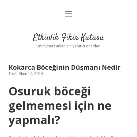
menüyü
Anasayfa
aç
Gizlilik Politikası
Etkinlik Fikir Kutusu
Yasal Uyarı
Unutulmaz anlar için yaratıcı öneriler!
Hakkımızda
Kokarca Böceğinin Düşmanı Nedir
Tarih: Ekim 16, 2024
Osuruk böceği
gelmemesi için ne
yapmalı?