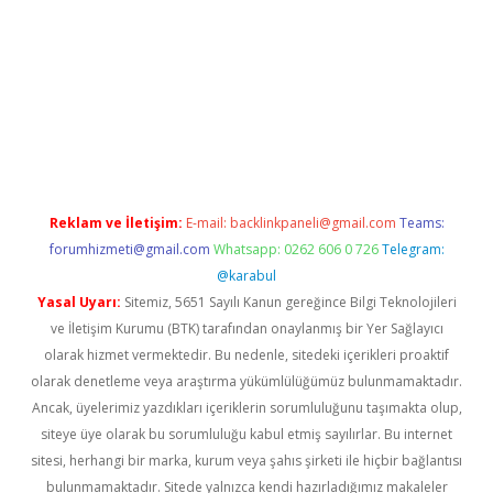
/www.betexper.xyz/
elexbetgiris.org
Reklam ve İletişim:
E-mail:
backlinkpaneli@gmail.com
Teams:
forumhizmeti@gmail.com
Whatsapp: 0262 606 0 726
Telegram:
@karabul
Yasal Uyarı:
Sitemiz, 5651 Sayılı Kanun gereğince Bilgi Teknolojileri
ve İletişim Kurumu (BTK) tarafından onaylanmış bir Yer Sağlayıcı
olarak hizmet vermektedir. Bu nedenle, sitedeki içerikleri proaktif
olarak denetleme veya araştırma yükümlülüğümüz bulunmamaktadır.
Ancak, üyelerimiz yazdıkları içeriklerin sorumluluğunu taşımakta olup,
siteye üye olarak bu sorumluluğu kabul etmiş sayılırlar. Bu internet
sitesi, herhangi bir marka, kurum veya şahıs şirketi ile hiçbir bağlantısı
bulunmamaktadır. Sitede yalnızca kendi hazırladığımız makaleler