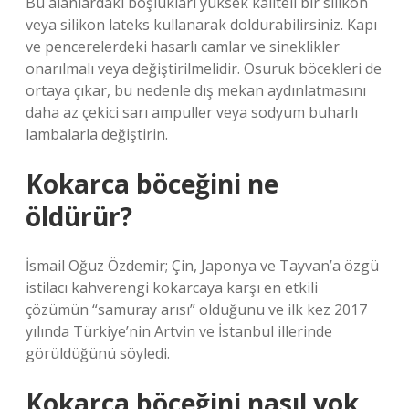
Bu alanlardaki boşlukları yüksek kaliteli bir silikon
veya silikon lateks kullanarak doldurabilirsiniz. Kapı
ve pencerelerdeki hasarlı camlar ve sineklikler
onarılmalı veya değiştirilmelidir. Osuruk böcekleri de
ortaya çıkar, bu nedenle dış mekan aydınlatmasını
daha az çekici sarı ampuller veya sodyum buharlı
lambalarla değiştirin.
Kokarca böceğini ne
öldürür?
İsmail Oğuz Özdemir; Çin, Japonya ve Tayvan’a özgü
istilacı kahverengi kokarcaya karşı en etkili
çözümün “samuray arısı” olduğunu ve ilk kez 2017
yılında Türkiye’nin Artvin ve İstanbul illerinde
görüldüğünü söyledi.
Kokarca böceğini nasıl yok