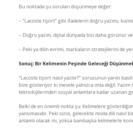
Bu noktada şu soruları düşünmeye değer:
– “Lacoste tişört” gibi ifadelerin doğru yazımı, küres
– Doğru yazım, dijital dünyada bizi daha görünür ve e
– Peki ya dilin evrimi, markaların stratejilerini de y
Sonuç: Bir Kelimenin Peşinde Geleceği Düşünme
“Lacoste tişört nasıl yazılır?” sorusunun yanıtı basi
bize gösteriyor ki mesele yalnızca imla değil. Yazım
teknolojilerinden sosyal anlamlara kadar uzanan geni
Belki de en önemli nokta şu: Kelimelere gösterdiğ
yansımasıdır. Peki sizce, gelecekte moda dili nasıl b
anlamlı olacak mı, yoksa bambaşka kelimelerle kon