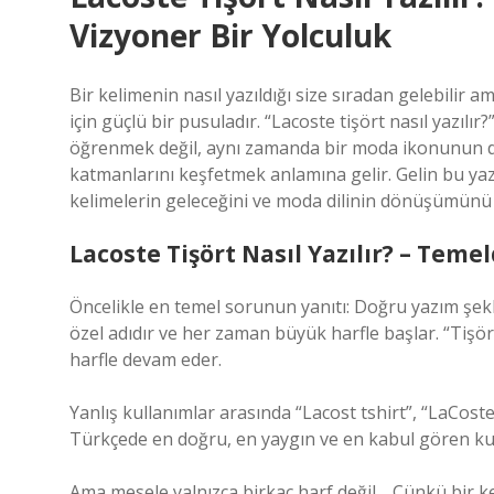
Vizyoner Bir Yolculuk
Bir kelimenin nasıl yazıldığı size sıradan gelebilir 
için güçlü bir pusuladır. “Lacoste tişört nasıl yazılı
öğrenmek değil, aynı zamanda bir moda ikonunun dil
katmanlarını keşfetmek anlamına gelir. Gelin bu ya
kelimelerin geleceğini ve moda dilinin dönüşümünü b
Lacoste Tişört Nasıl Yazılır? – Tem
Öncelikle en temel sorunun yanıtı: Doğru yazım şekl
özel adıdır ve her zaman büyük harfle başlar. “Tişö
harfle devam eder.
Yanlış kullanımlar arasında “Lacost tshirt”, “LaCoste
Türkçede en doğru, en yaygın ve en kabul gören kull
Ama mesele yalnızca birkaç harf değil… Çünkü bir k