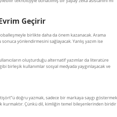
yilebilir teknolojiyle donatılmış bir yapay zeka asistanını mı
 Evrim Geçirir
e globalleşmeyle birlikte daha da önem kazanacak. Arama
u sonuca yönlendirmesini sağlayacak. Yanlış yazım ise
llanıcıların oluşturduğu alternatif yazımlar da literatüre
 gibi birleşik kullanımlar sosyal medyada yaygınlaşacak ve
ste tişört”ü doğru yazmak, sadece bir markaya saygı gösterme
k kurmaktır. Çünkü dil, kimliğin temel bileşenlerinden biridir