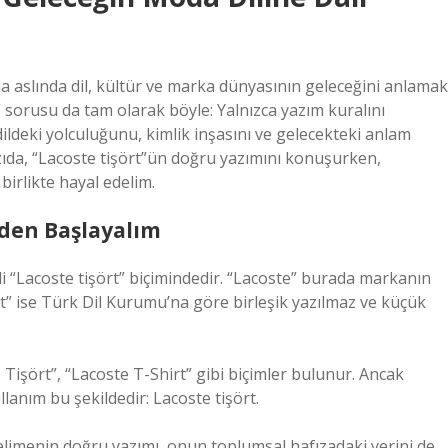
ama aslında dil, kültür ve marka dünyasının geleceğini anlamak
r?” sorusu da tam olarak böyle: Yalnızca yazım kuralını
deki yolculuğunu, kimlik inşasını ve gelecekteki anlam
zıda,
“Lacoste tişört”ün doğru yazımını
konuşurken,
irlikte hayal edelim.
elden Başlayalım
i “Lacoste tişört” biçimindedir. “Lacoste” burada markanın
rt” ise Türk Dil Kurumu’na göre birleşik yazılmaz ve küçük
 Tişört”, “Lacoste T-Shirt” gibi biçimler bulunur. Ancak
anım bu şekildedir: Lacoste tişört.
elimenin doğru yazımı, onun toplumsal hafızadaki yerini de