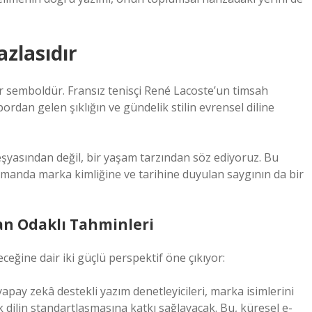
zlasıdır
ir semboldür. Fransız tenisçi René Lacoste’un timsah
rdan gelen şıklığın ve gündelik stilin evrensel diline
 eşyasından değil, bir yaşam tarzından söz ediyoruz. Bu
 zamanda marka kimliğine ve tarihine duyulan saygının da bir
san Odaklı Tahminleri
ceğine dair iki güçlü perspektif öne çıkıyor:
 yapay zekâ destekli yazım denetleyicileri, marka isimlerini
dilin standartlaşmasına katkı sağlayacak. Bu, küresel e-