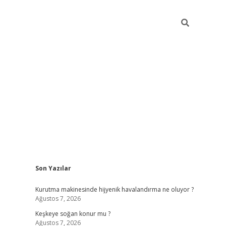
Sidebar
Son Yazılar
hiltonbet güncel giriş
https://
Kurutma makinesinde hijyenik havalandırma ne oluyor ?
Ağustos 7, 2026
Keşkeye soğan konur mu ?
Ağustos 7, 2026