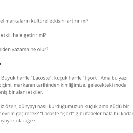
el markaların kültürel etkisini artırır mı?
tkili hale getirir mi?
eniden yazarsa ne olur?
k
t: Büyük harfle “Lacoste”, küçük harfle “tişört”. Ama bu yazı
 biçimi, markanın tarihinden kimliğimize, gelecekteki moda
ş bir alanı etkiler.
imiz özen, dünyayı nasıl kurduğumuzun küçük ama güçlü bir
ir evrim geçirecek? “Lacoste tişört” gibi ifadeler hâlâ bu kada
uşuyor olacağız?