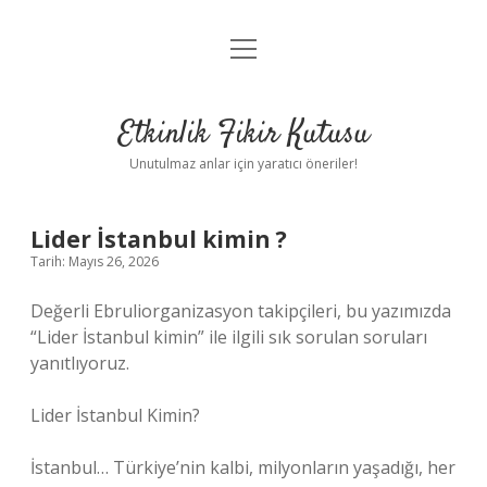
menüyü
Anasayfa
aç
Gizlilik Politikası
Etkinlik Fikir Kutusu
Yasal Uyarı
Unutulmaz anlar için yaratıcı öneriler!
Hakkımızda
Lider İstanbul kimin ?
Tarih: Mayıs 26, 2026
Değerli Ebruliorganizasyon takipçileri, bu yazımızda
“Lider İstanbul kimin” ile ilgili sık sorulan soruları
yanıtlıyoruz.
Lider İstanbul Kimin?
İstanbul… Türkiye’nin kalbi, milyonların yaşadığı, her