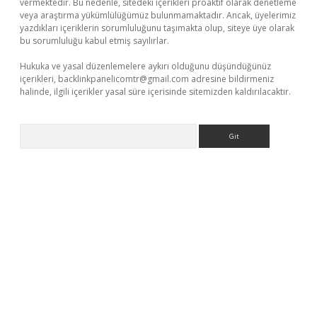
vermektedir. Bu nedenle, sitedeki içerikleri proaktif olarak denetleme
veya araştırma yükümlülüğümüz bulunmamaktadır. Ancak, üyelerimiz
yazdıkları içeriklerin sorumluluğunu taşımakta olup, siteye üye olarak
bu sorumluluğu kabul etmiş sayılırlar.
Hukuka ve yasal düzenlemelere aykırı olduğunu düşündüğünüz
içerikleri,
backlinkpanelicomtr@gmail.com
adresine bildirmeniz
halinde, ilgili içerikler yasal süre içerisinde sitemizden kaldırılacaktır.
Arama
s://www.betexper.xyz/
elexbetgiris.org