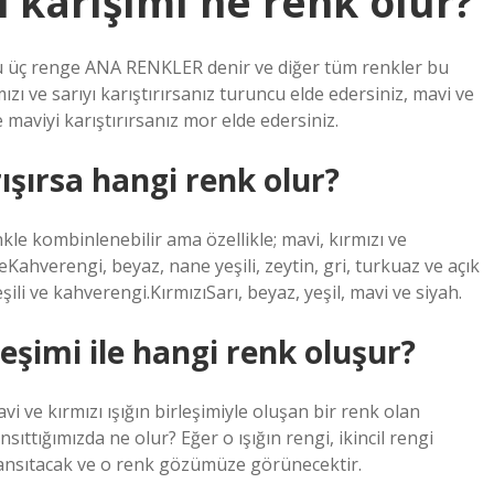
i karışımı ne renk olur?
 üç renge ANA RENKLER denir ve diğer tüm renkler bu
ızı ve sarıyı karıştırırsanız turuncu elde edersiniz, mavi ve
ve maviyi karıştırırsanız mor elde edersiniz.
ışırsa hangi renk olur?
le kombinlenebilir ama özellikle; mavi, kırmızı ve
ahverengi, beyaz, nane yeşili, zeytin, gri, turkuaz ve açık
ili ve kahverengi.KırmızıSarı, beyaz, yeşil, mavi ve siyah.
leşimi ile hangi renk oluşur?
 ve kırmızı ışığın birleşimiyle oluşan bir renk olan
nsıttığımızda ne olur? Eğer o ışığın rengi, ikincil rengi
ı yansıtacak ve o renk gözümüze görünecektir.