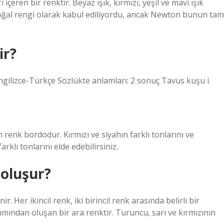
çeren bir renktir. Beyaz ışık, kırmızı, yeşil ve mavi ışık
n doğal rengi olarak kabul ediliyordu, ancak Newton bunun tam
ir?
İngilizce-Türkçe Sözlükte anlamları: 2 sonuç Tavus kuşu i.
 renk bordodur. Kırmızı ve siyahın farklı tonlarını ve
rklı tonlarını elde edebilirsiniz.
 oluşur?
r. Her ikincil renk, iki birincil renk arasında belirli bir
şımından oluşan bir ara renktir. Turuncu, sarı ve kırmızının