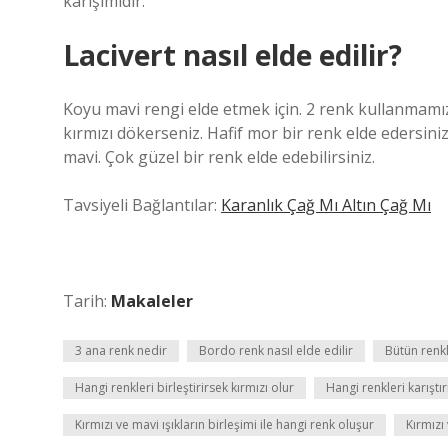
karışımıdır.
Lacivert nasıl elde edilir?
Koyu mavi rengi elde etmek için. 2 renk kullanmamız g
kırmızı dökerseniz. Hafif mor bir renk elde edersini
mavi. Çok güzel bir renk elde edebilirsiniz.
Tavsiyeli Bağlantılar:
Karanlık Çağ Mı Altın Çağ Mı
Tarih:
Makaleler
3 ana renk nedir
Bordo renk nasıl elde edilir
Bütün renkl
Hangi renkleri birleştirirsek kırmızı olur
Hangi renkleri karıştır
Kırmızı ve mavi ışıkların birleşimi ile hangi renk oluşur
Kırmızı