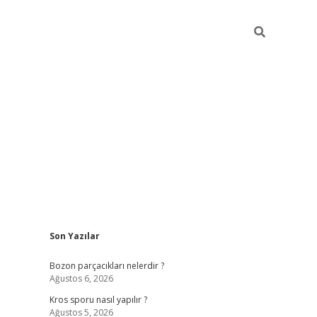
Sidebar
Son Yazılar
hiltonbet güncel giriş
https://ww
Bozon parçacıkları nelerdir ?
Ağustos 6, 2026
Kros sporu nasıl yapılır ?
Ağustos 5, 2026