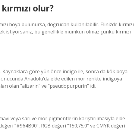
 kırmızı olur?
mızı boya bulunursa, doğrudan kullanılabilir. Elinizde kırmızı
mek istiyorsanız, bu genellikle mümkün olmaz çünkü kırmızı
r. Kaynaklara göre yün önce indigo ile, sonra da kök boya
 sonucunda Anadolu’da elde edilen mor renkte indigoya
rı olan “alizarin” ve “pseudopurpurin” idi.
mavi veya sarı ve mor pigmentlerin karıştırılmasıyla elde
ık değeri “#964B00”, RGB değeri “150;75;0” ve CMYK değeri