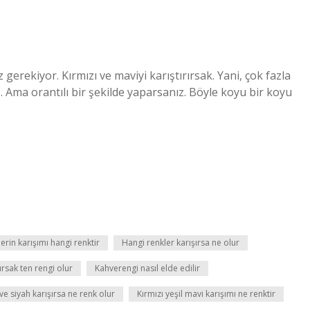
erekiyor. Kırmızı ve maviyi karıştırırsak. Yani, çok fazla
z. Ama orantılı bir şekilde yaparsanız. Böyle koyu bir koyu
erin karışımı hangi renktir
Hangi renkler karışırsa ne olur
ırsak ten rengi olur
Kahverengi nasıl elde edilir
 ve siyah karışırsa ne renk olur
Kırmızı yeşil mavi karışımı ne renktir