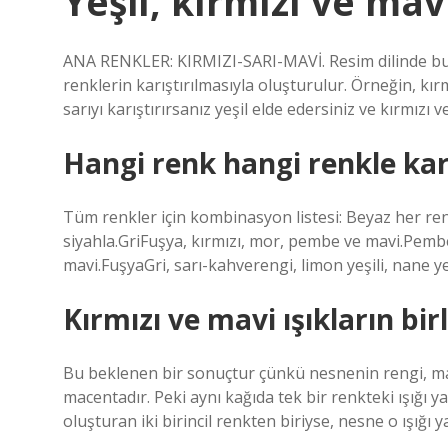
Yeşil, kırmızı ve mav
ANA RENKLER: KIRMIZI-SARI-MAVİ. Resim dilinde bu
renklerin karıştırılmasıyla oluşturulur. Örneğin, kırm
sarıyı karıştırırsanız yeşil elde edersiniz ve kırmızı 
Hangi renk hangi renkle kar
Tüm renkler için kombinasyon listesi: Beyaz her renk
siyahla.GriFuşya, kırmızı, mor, pembe ve mavi.PembeK
mavi.FuşyaGri, sarı-kahverengi, limon yeşili, nane yeş
Kırmızı ve mavi ışıkların bir
Bu beklenen bir sonuçtur çünkü nesnenin rengi, mavi
macentadır. Peki aynı kağıda tek bir renkteki ışığı ya
oluşturan iki birincil renkten biriyse, nesne o ışığ