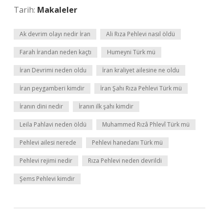
Tarih:
Makaleler
Ak devrim olayı nedir İran
Ali Rıza Pehlevi nasıl öldü
Farah İrandan neden kaçtı
Humeyni Türk mü
İran Devrimi neden oldu
İran kraliyet ailesine ne oldu
İran peygamberi kimdir
İran Şahı Rıza Pehlevi Türk mü
İranın dini nedir
İranın ilk şahı kimdir
Leila Pahlavi neden öldü
Muhammed Rızâ Phlevî Türk mü
Pehlevi ailesi nerede
Pehlevi hanedanı Türk mü
Pehlevi rejimi nedir
Rıza Pehlevi neden devrildi
Şems Pehlevi kimdir