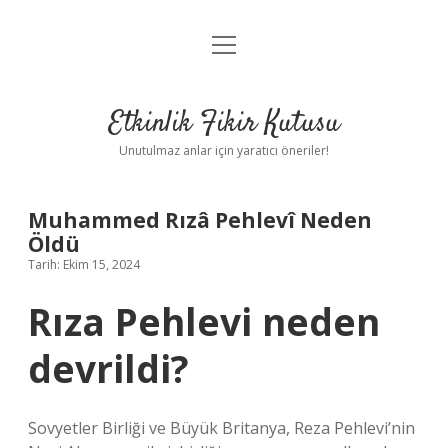
menüyü
Anasayfa
aç
Gizlilik Politikası
Etkinlik Fikir Kutusu
Yasal Uyarı
Unutulmaz anlar için yaratıcı öneriler!
Hakkımızda
Muhammed Rızâ Pehlevî Neden
Öldü
Tarih: Ekim 15, 2024
Rıza Pehlevi neden
devrildi?
Sovyetler Birliği ve Büyük Britanya, Reza Pehlevi’nin