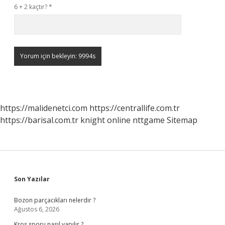
6 + 2 kaçtır?
*
https://malidenetci.com
https://centrallife.com.tr
https://barisal.com.tr
knight online
nttgame
Sitemap
Sidebar
Son Yazılar
Bozon parçacıkları nelerdir ?
Ağustos 6, 2026
Kros sporu nasıl yapılır ?