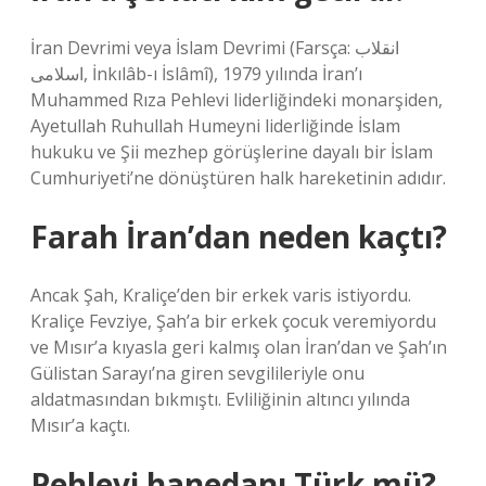
İran Devrimi veya İslam Devrimi (Farsça: انقلاب
اسلامی, İnkılâb-ı İslâmî), 1979 yılında İran’ı
Muhammed Rıza Pehlevi liderliğindeki monarşiden,
Ayetullah Ruhullah Humeyni liderliğinde İslam
hukuku ve Şii mezhep görüşlerine dayalı bir İslam
Cumhuriyeti’ne dönüştüren halk hareketinin adıdır.
Farah İran’dan neden kaçtı?
Ancak Şah, Kraliçe’den bir erkek varis istiyordu.
Kraliçe Fevziye, Şah’a bir erkek çocuk veremiyordu
ve Mısır’a kıyasla geri kalmış olan İran’dan ve Şah’ın
Gülistan Sarayı’na giren sevgilileriyle onu
aldatmasından bıkmıştı. Evliliğinin altıncı yılında
Mısır’a kaçtı.
Pehlevi hanedanı Türk mü?