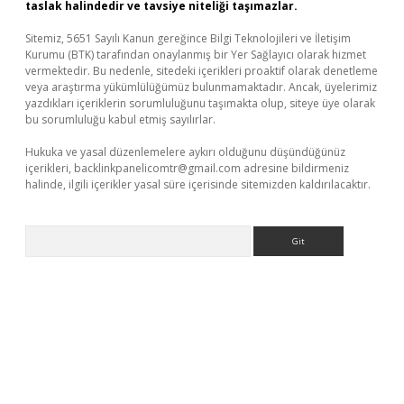
taslak halindedir ve tavsiye niteliği taşımazlar.
Sitemiz, 5651 Sayılı Kanun gereğince Bilgi Teknolojileri ve İletişim
Kurumu (BTK) tarafından onaylanmış bir Yer Sağlayıcı olarak hizmet
vermektedir. Bu nedenle, sitedeki içerikleri proaktif olarak denetleme
veya araştırma yükümlülüğümüz bulunmamaktadır. Ancak, üyelerimiz
yazdıkları içeriklerin sorumluluğunu taşımakta olup, siteye üye olarak
bu sorumluluğu kabul etmiş sayılırlar.
Hukuka ve yasal düzenlemelere aykırı olduğunu düşündüğünüz
içerikleri,
backlinkpanelicomtr@gmail.com
adresine bildirmeniz
halinde, ilgili içerikler yasal süre içerisinde sitemizden kaldırılacaktır.
Arama
/www.betexper.xyz/
elexbetgiris.org