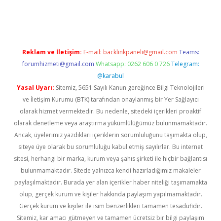
//www.betexper.xyz/
elexbetgiris.org
Reklam ve İletişim:
E-mail:
backlinkpaneli@gmail.com
Teams:
forumhizmeti@gmail.com
Whatsapp: 0262 606 0 726
Telegram:
@karabul
Yasal Uyarı:
Sitemiz, 5651 Sayılı Kanun gereğince Bilgi Teknolojileri
ve İletişim Kurumu (BTK) tarafından onaylanmış bir Yer Sağlayıcı
olarak hizmet vermektedir. Bu nedenle, sitedeki içerikleri proaktif
olarak denetleme veya araştırma yükümlülüğümüz bulunmamaktadır.
Ancak, üyelerimiz yazdıkları içeriklerin sorumluluğunu taşımakta olup,
siteye üye olarak bu sorumluluğu kabul etmiş sayılırlar. Bu internet
sitesi, herhangi bir marka, kurum veya şahıs şirketi ile hiçbir bağlantısı
bulunmamaktadır. Sitede yalnızca kendi hazırladığımız makaleler
paylaşılmaktadır. Burada yer alan içerikler haber niteliği taşımamakta
olup, gerçek kurum ve kişiler hakkında paylaşım yapılmamaktadır.
Gerçek kurum ve kişiler ile isim benzerlikleri tamamen tesadüfidir.
Sitemiz, kar amacı gütmeyen ve tamamen ücretsiz bir bilgi paylaşım