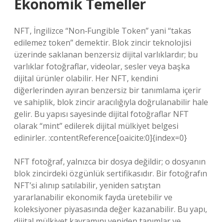
Ekonomik Temeller
NFT, İngilizce “Non‑Fungible Token” yani “takas
edilemez token” demektir. Blok zincir teknolojisi
üzerinde saklanan benzersiz dijital varlıklardır; bu
varlıklar fotoğraflar, videolar, sesler veya başka
dijital ürünler olabilir. Her NFT, kendini
diğerlerinden ayıran benzersiz bir tanımlama içerir
ve sahiplik, blok zincir aracılığıyla doğrulanabilir hale
gelir. Bu yapısı sayesinde dijital fotoğraflar NFT
olarak “mint” edilerek dijital mülkiyet belgesi
edinirler. :contentReference[oaicite:0]{index=0}
NFT fotoğraf, yalnızca bir dosya değildir; o dosyanın
blok zincirdeki özgünlük sertifikasıdır. Bir fotoğrafın
NFT’si alınıp satılabilir, yeniden satıştan
yararlanabilir ekonomik fayda üretebilir ve
koleksiyoner piyasasında değer kazanabilir. Bu yapı,
dijital mülkiyet kavramını yeniden tanımlar ve