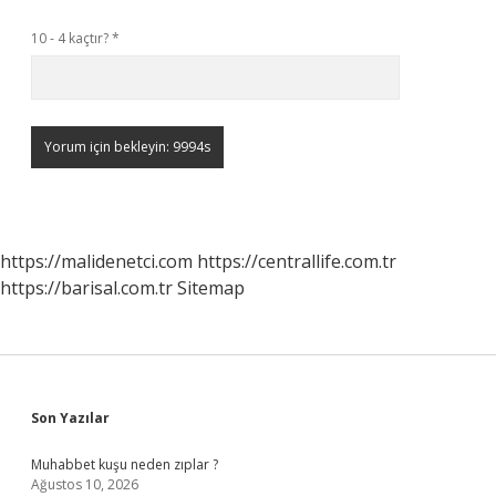
10 - 4 kaçtır?
*
https://malidenetci.com
https://centrallife.com.tr
https://barisal.com.tr
Sitemap
Sidebar
Son Yazılar
Muhabbet kuşu neden zıplar ?
Ağustos 10, 2026