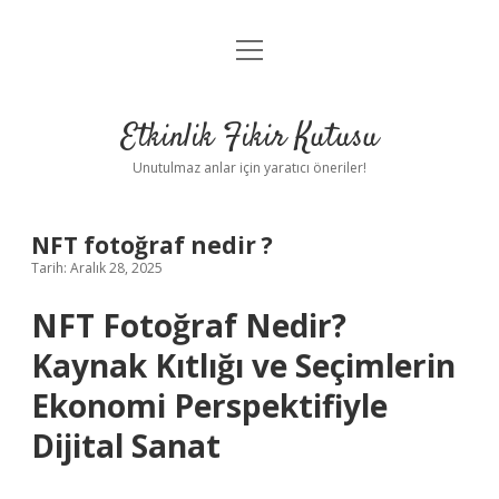
menüyü
Anasayfa
aç
Gizlilik Politikası
Etkinlik Fikir Kutusu
Yasal Uyarı
Unutulmaz anlar için yaratıcı öneriler!
Hakkımızda
NFT fotoğraf nedir ?
Tarih: Aralık 28, 2025
NFT Fotoğraf Nedir?
Kaynak Kıtlığı ve Seçimlerin
Ekonomi Perspektifiyle
Dijital Sanat