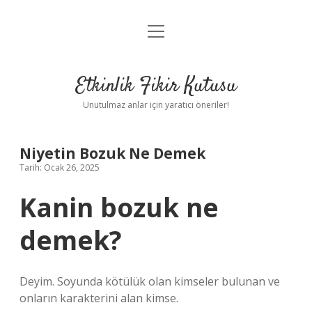
menüyü
Anasayfa
aç
Gizlilik Politikası
Etkinlik Fikir Kutusu
Yasal Uyarı
Unutulmaz anlar için yaratıcı öneriler!
Hakkımızda
Niyetin Bozuk Ne Demek
Tarih: Ocak 26, 2025
Kanin bozuk ne
demek?
Deyim. Soyunda kötülük olan kimseler bulunan ve
onların karakterini alan kimse.