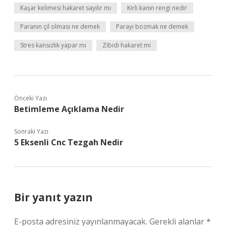
Kaşar kelimesi hakaret sayılır mı
Kirli kanin rengi nedir
Paranın çil olması ne demek
Parayı bozmak ne demek
Stres kansızlık yapar mı
Zibidi hakaret mi
Önceki Yazı
Betimleme Açıklama Nedir
Sonraki Yazı
5 Eksenli Cnc Tezgah Nedir
Bir yanıt yazın
E-posta adresiniz yayınlanmayacak.
Gerekli alanlar
*