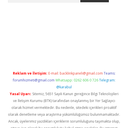
s://www.betexper.xyz/
elexbetgiris.org
Reklam ve İletişim:
E-mail:
backlinkpaneli@gmail.com
Teams:
forumhizmeti@gmail.com
Whatsapp: 0262 606 0 726
Telegram:
@karabul
Yasal Uyarı:
Sitemiz, 5651 Sayılı Kanun gereğince Bilgi Teknolojileri
ve İletişim Kurumu (BTK) tarafından onaylanmış bir Yer Sağlayıcı
olarak hizmet vermektedir. Bu nedenle, sitedeki içerikleri proaktif
olarak denetleme veya araştırma yükümlülüğümüz bulunmamaktadır.
Ancak, üyelerimiz yazdıkları içeriklerin sorumluluğunu taşımakta olup,