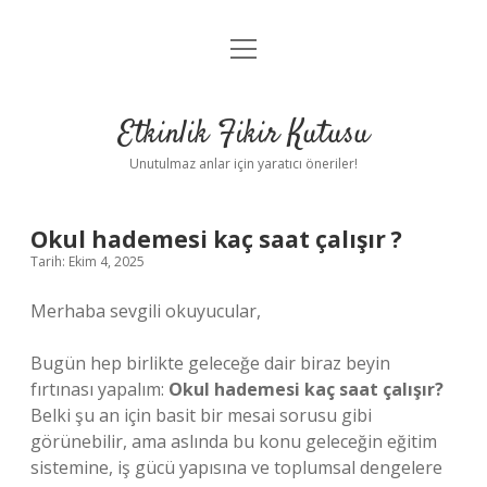
menüyü
Anasayfa
aç
Gizlilik Politikası
Etkinlik Fikir Kutusu
Yasal Uyarı
Unutulmaz anlar için yaratıcı öneriler!
Hakkımızda
Okul hademesi kaç saat çalışır ?
Tarih: Ekim 4, 2025
Merhaba sevgili okuyucular,
Bugün hep birlikte geleceğe dair biraz beyin
fırtınası yapalım:
Okul hademesi kaç saat çalışır?
Belki şu an için basit bir mesai sorusu gibi
görünebilir, ama aslında bu konu geleceğin eğitim
sistemine, iş gücü yapısına ve toplumsal dengelere