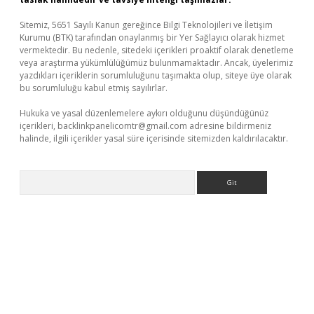
Sitemiz, 5651 Sayılı Kanun gereğince Bilgi Teknolojileri ve İletişim
Kurumu (BTK) tarafından onaylanmış bir Yer Sağlayıcı olarak hizmet
vermektedir. Bu nedenle, sitedeki içerikleri proaktif olarak denetleme
veya araştırma yükümlülüğümüz bulunmamaktadır. Ancak, üyelerimiz
yazdıkları içeriklerin sorumluluğunu taşımakta olup, siteye üye olarak
bu sorumluluğu kabul etmiş sayılırlar.
Hukuka ve yasal düzenlemelere aykırı olduğunu düşündüğünüz
içerikleri,
backlinkpanelicomtr@gmail.com
adresine bildirmeniz
halinde, ilgili içerikler yasal süre içerisinde sitemizden kaldırılacaktır.
Arama
ps://www.betexper.xyz/
elexbetgiris.org