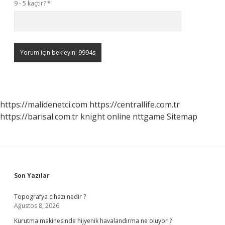
9 - 5 kaçtır?
*
https://malidenetci.com
https://centrallife.com.tr
https://barisal.com.tr
knight online
nttgame
Sitemap
Sidebar
Son Yazılar
Topografya cihazı nedir ?
Ağustos 8, 2026
Kurutma makinesinde hijyenik havalandırma ne oluyor ?