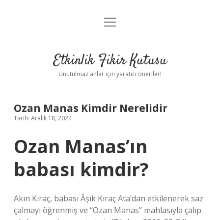
menüyü
Anasayfa
aç
Gizlilik Politikası
Etkinlik Fikir Kutusu
Yasal Uyarı
Unutulmaz anlar için yaratıcı öneriler!
Hakkımızda
Ozan Manas Kimdir Nerelidir
Tarih: Aralık 18, 2024
Ozan Manas’ın
babası kimdir?
Akın Kıraç, babası Âşık Kıraç Ata’dan etkilenerek saz
çalmayı öğrenmiş ve “Ozan Manas” mahlasıyla çalıp