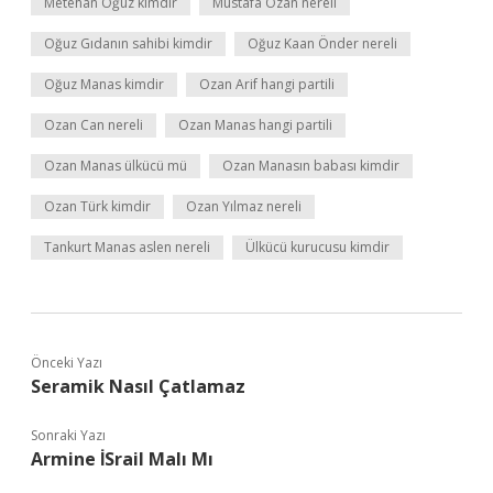
Metehan Oğuz kimdir
Mustafa Ozan nereli
Oğuz Gıdanın sahibi kimdir
Oğuz Kaan Önder nereli
Oğuz Manas kimdir
Ozan Arif hangi partili
Ozan Can nereli
Ozan Manas hangi partili
Ozan Manas ülkücü mü
Ozan Manasın babası kimdir
Ozan Türk kimdir
Ozan Yılmaz nereli
Tankurt Manas aslen nereli
Ülkücü kurucusu kimdir
Önceki Yazı
Seramik Nasıl Çatlamaz
Sonraki Yazı
Armine İSrail Malı Mı