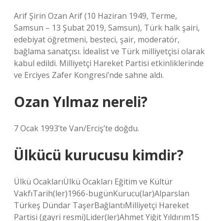
Arif Şirin Ozan Arif (10 Haziran 1949, Terme,
Samsun – 13 Şubat 2019, Samsun), Türk halk şairi,
edebiyat öğretmeni, besteci, şair, moderatör,
bağlama sanatçısı. İdealist ve Türk milliyetçisi olarak
kabul edildi. Milliyetçi Hareket Partisi etkinliklerinde
ve Erciyes Zafer Kongresi’nde sahne aldı.
Ozan Yılmaz nereli?
7 Ocak 1993’te Van/Erciş’te doğdu.
Ülkücü kurucusu kimdir?
Ülkü OcaklarıÜlkü Ocakları Eğitim ve Kültür
VakfıTarih(ler)1966-bugünKurucu(lar)Alparslan
Türkeş Dündar TaşerBağlantıMilliyetçi Hareket
Partisi (gayri resmi)Lider(ler)Ahmet Yiğit Yıldırım15