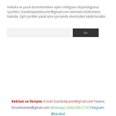
Hukuka ve yasal düzenlemelere aykırı olduğunu düşündüğünüz
içerikleri,
backlinkpanelicomtr@gmail.com
adresine bildirmeniz
halinde, ilgili içerikler yasal süre içerisinde sitemizden kaldırılacaktır.
Arama
ps://www.betexper.xyz/
elexbetgiris.org
Reklam ve İletişim:
E-mail:
backlinkpaneli@gmail.com
Teams:
forumhizmeti@gmail.com
Whatsapp: 0262 606 0 726
Telegram:
@karabul