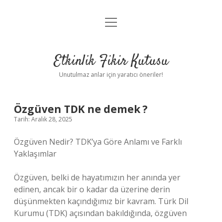
menüyü
Anasayfa
aç
Gizlilik Politikası
Etkinlik Fikir Kutusu
Yasal Uyarı
Unutulmaz anlar için yaratıcı öneriler!
Hakkımızda
Özgüven TDK ne demek ?
Tarih: Aralık 28, 2025
Özgüven Nedir? TDK’ya Göre Anlamı ve Farklı
Yaklaşımlar
Özgüven, belki de hayatımızın her anında yer
edinen, ancak bir o kadar da üzerine derin
düşünmekten kaçındığımız bir kavram. Türk Dil
Kurumu (TDK) açısından bakıldığında, özgüven