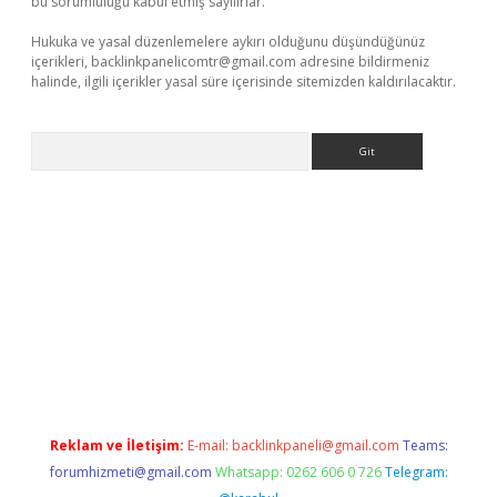
bu sorumluluğu kabul etmiş sayılırlar.
Hukuka ve yasal düzenlemelere aykırı olduğunu düşündüğünüz
içerikleri,
backlinkpanelicomtr@gmail.com
adresine bildirmeniz
halinde, ilgili içerikler yasal süre içerisinde sitemizden kaldırılacaktır.
Arama
ttps://www.betexper.xyz/
elexbetgiris.org
Reklam ve İletişim:
E-mail:
backlinkpaneli@gmail.com
Teams:
forumhizmeti@gmail.com
Whatsapp: 0262 606 0 726
Telegram: