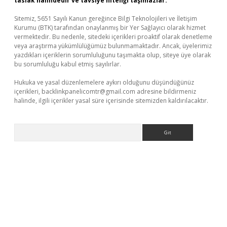
taslak halindedir ve tavsiye niteliği taşımazlar.
Sitemiz, 5651 Sayılı Kanun gereğince Bilgi Teknolojileri ve İletişim
Kurumu (BTK) tarafından onaylanmış bir Yer Sağlayıcı olarak hizmet
vermektedir. Bu nedenle, sitedeki içerikleri proaktif olarak denetleme
veya araştırma yükümlülüğümüz bulunmamaktadır. Ancak, üyelerimiz
yazdıkları içeriklerin sorumluluğunu taşımakta olup, siteye üye olarak
bu sorumluluğu kabul etmiş sayılırlar.
Hukuka ve yasal düzenlemelere aykırı olduğunu düşündüğünüz
içerikleri,
backlinkpanelicomtr@gmail.com
adresine bildirmeniz
halinde, ilgili içerikler yasal süre içerisinde sitemizden kaldırılacaktır.
Arama
//www.betexper.xyz/
elexbetgiris.org