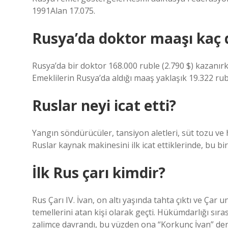
1991Alan 17.075.
Rusya’da doktor maaşı kaç 
Rusya’da bir doktor 168.000 ruble (2.790 $) kazanırk
Emeklilerin Rusya’da aldığı maaş yaklaşık 19.322 rub
Ruslar neyi icat etti?
Yangın söndürücüler, tansiyon aletleri, süt tozu ve
Ruslar kaynak makinesini ilk icat ettiklerinde, bu bi
İlk Rus çarı kimdir?
Rus Çarı IV. İvan, on altı yaşında tahta çıktı ve Çar
temellerini atan kişi olarak geçti. Hükümdarlığı sı
zalimce davrandı, bu yüzden ona “Korkunç İvan” deni