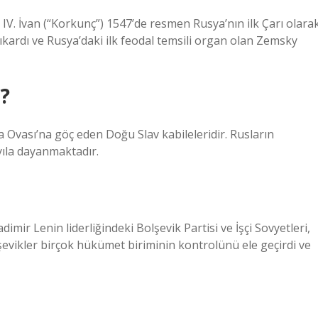
k IV. İvan (“Korkunç”) 1547’de resmen Rusya’nın ilk Çarı olara
çıkardı ve Rusya’daki ilk feodal temsili organ olan Zemsky
?
a Ovası’na göç eden Doğu Slav kabileleridir. Rusların
yıla dayanmaktadır.
mir Lenin liderliğindeki Bolşevik Partisi ve İşçi Sovyetleri,
şevikler birçok hükümet biriminin kontrolünü ele geçirdi ve