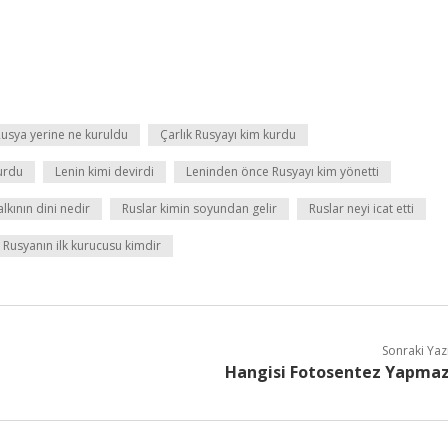
Rusya yerine ne kuruldu
Çarlık Rusyayı kim kurdu
kurdu
Lenin kimi devirdi
Leninden önce Rusyayı kim yönetti
lkının dini nedir
Ruslar kimin soyundan gelir
Ruslar neyi icat etti
Rusyanın ilk kurucusu kimdir
Sonraki Yaz
Hangisi Fotosentez Yapma