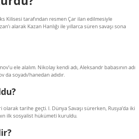
kurdu?
ks Kilisesi tarafından resmen Çar ilan edilmesiyle
n’ı alarak Kazan Hanlığı ile yıllarca süren savaşı sona
v’u ele alalım. Nikolay kendi adı, Aleksandr babasının adı
nov da soyadı/hanedan adıdır.
ldu?
ri olarak tarihe geçti. I. Dünya Savaşı sürerken, Rusya’da iki
nın ilk sosyalist hükümeti kuruldu.
ir?