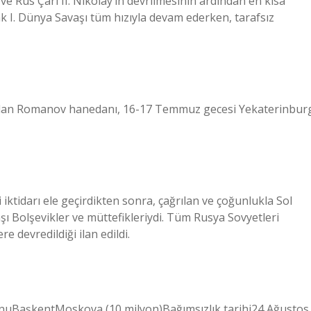
e Rus Çarı II. Nikolay’ın devrilmesinin ardından en kısa
k I. Dünya Savaşı tüm hızıyla devam ederken, tarafsız
si olan Romanov hanedanı, 16-17 Temmuz gecesi Yekaterinbur
i iktidarı ele geçirdikten sonra, çağrılan ve çoğunlukla Sol
aşı Bolşevikler ve müttefikleriydi. Tüm Rusya Sovyetleri
e devredildiği ilan edildi.
uBaşkentMoskova (10 milyon)Bağımsızlık tarihi24 Ağustos