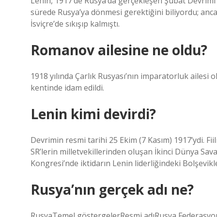
Lenin, 1917’de Rusya’da gerçekleşen Şubat Devrimi v
sürede Rusya’ya dönmesi gerektiğini biliyordu; anca
İsviçre’de sıkışıp kalmıştı.
Romanov ailesine ne oldu?
1918 yılında Çarlık Rusyası’nın imparatorluk aile
kentinde idam edildi.
Lenin kimi devirdi?
Devrimin resmi tarihi 25 Ekim (7 Kasım) 1917’ydi. Fiil
SR’lerin milletvekillerinden oluşan İkinci Dünya Sav
Kongresi’nde iktidarın Lenin liderliğindeki Bolşevikler
Rusya’nın gerçek adı ne?
RusyaTemel göstergelerResmi adıRusya Federasyon