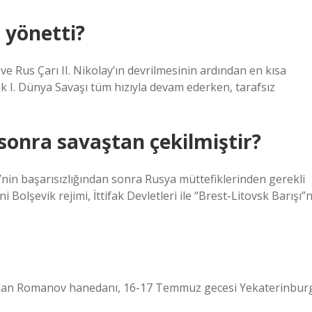
 yönetti?
e Rus Çarı II. Nikolay’ın devrilmesinin ardından en kısa
k I. Dünya Savaşı tüm hızıyla devam ederken, tarafsız
sonra savaştan çekilmiştir?
nin başarısızlığından sonra Rusya müttefiklerinden gerekli
 Bolşevik rejimi, İttifak Devletleri ile “Brest-Litovsk Barışı”n
si olan Romanov hanedanı, 16-17 Temmuz gecesi Yekaterinbur