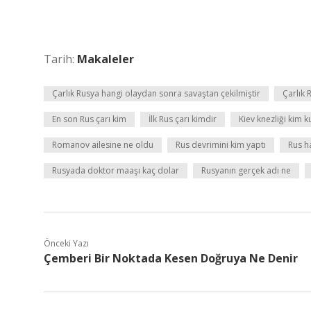
Tarih:
Makaleler
Çarlık Rusya hangi olaydan sonra savaştan çekilmiştir
Çarlık 
En son Rus çarı kim
İlk Rus çarı kimdir
Kiev knezliği kim 
Romanov ailesine ne oldu
Rus devrimini kim yaptı
Rus ha
Rusyada doktor maaşı kaç dolar
Rusyanın gerçek adı ne
Önceki Yazı
Çemberi Bir Noktada Kesen Doğruya Ne Denir