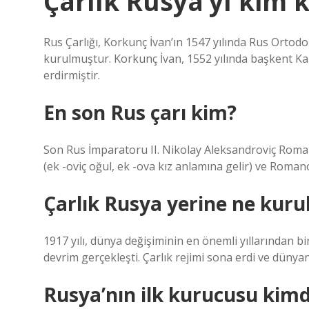
Çarlık Rusya’yı kim 
Rus Çarlığı, Korkunç İvan’ın 1547 yılında Rus Ortodo
kurulmuştur. Korkunç İvan, 1552 yılında başkent Kaza
erdirmiştir.
En son Rus çarı kim?
Son Rus İmparatoru II. Nikolay Aleksandroviç Romano
(ek -oviç oğul, ek -ova kız anlamına gelir) ve Roma
Çarlık Rusya yerine ne kuru
1917 yılı, dünya değişiminin en önemli yıllarından bi
devrim gerçekleşti. Çarlık rejimi sona erdi ve dünya
Rusya’nın ilk kurucusu kimd