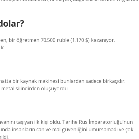
dolar?
en, bir öğretmen 70.500 ruble (1.170 $) kazanıyor.
le.
 hatta bir kaynak makinesi bunlardan sadece birkaçıdır.
r metal silindirden oluşuyordu.
 unvanını taşıyan ilk kişi oldu. Tarihe Rus İmparatorluğu’nun
rasında insanların can ve mal güvenliğini umursamadı ve çok
ldi.