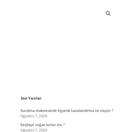
Sidebar
Son Yazılar
hiltonbet güncel giriş
https://ww
Kurutma makinesinde hijyenik havalandırma ne oluyor ?
Ağustos 7, 2026
Keşkeye soğan konur mu ?
Ağustos 7, 2026