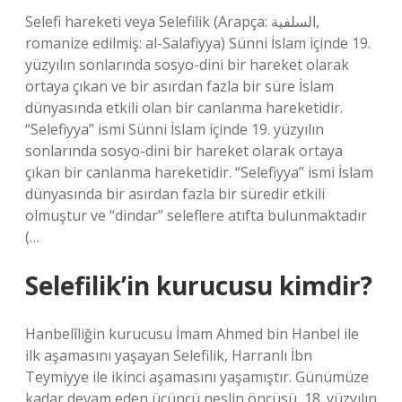
Selefi hareketi veya Selefilik (Arapça: السلفية‎,
romanize edilmiş: al-Salafiyya) Sünni İslam içinde 19.
yüzyılın sonlarında sosyo-dini bir hareket olarak
ortaya çıkan ve bir asırdan fazla bir süre İslam
dünyasında etkili olan bir canlanma hareketidir.
“Selefiyya” ismi Sünni İslam içinde 19. yüzyılın
sonlarında sosyo-dini bir hareket olarak ortaya
çıkan bir canlanma hareketidir. “Selefiyya” ismi İslam
dünyasında bir asırdan fazla bir süredir etkili
olmuştur ve “dindar” seleflere atıfta bulunmaktadır
(…
Selefilik’in kurucusu kimdir?
Hanbelîliğin kurucusu İmam Ahmed bin Hanbel ile
ilk aşamasını yaşayan Selefilik, Harranlı İbn
Teymiyye ile ikinci aşamasını yaşamıştır. Günümüze
kadar devam eden üçüncü neslin öncüsü, 18. yüzyılın