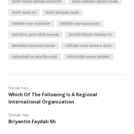
Selefi Salihin âlimleri kimlerdir
Selefi Salihinin akidesi nedir
Selefi sünni mi
Selefi zihniyeti nedir
Selefiler neyi reddeder
Selefiler neyi savunuyor
Selefilere göre Allah nerede
Selefilik itikadi mezhep mi
Selefilikin kurucusu kimdir
Vahhabi nedir kimlere denir
Vahhabilik ve selefilik nedir
Vehhabîlik neden tehlikeli
Önceki Yazı
Which Of The Following Is A Regional
International Organization
Sonraki Yazı
Briyantin Faydalı Mı