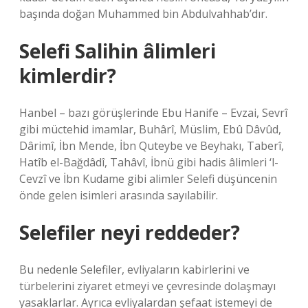
başında doğan Muhammed bin Abdulvahhab’dır.
Selefi Salihin âlimleri
kimlerdir?
Hanbel – bazı görüşlerinde Ebu Hanife – Evzai, Sevrî
gibi müctehid imamlar, Buhârî, Müslim, Ebû Dâvûd,
Dârimî, İbn Mende, İbn Quteybe ve Beyhakı, Taberî,
Hatîb el-Bağdâdî, Tahâvî, İbnü gibi hadis âlimleri ‘l-
Cevzî ve İbn Kudame gibi alimler Selefi düşüncenin
önde gelen isimleri arasında sayılabilir.
Selefiler neyi reddeder?
Bu nedenle Selefiler, evliyaların kabirlerini ve
türbelerini ziyaret etmeyi ve çevresinde dolaşmayı
yasaklarlar. Ayrıca evliyalardan şefaat istemeyi de