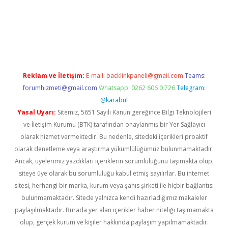
/www.betexper.xyz/
elexbetgiris.org
Reklam ve İletişim:
E-mail:
backlinkpaneli@gmail.com
Teams:
forumhizmeti@gmail.com
Whatsapp: 0262 606 0 726
Telegram:
@karabul
Yasal Uyarı:
Sitemiz, 5651 Sayılı Kanun gereğince Bilgi Teknolojileri
ve İletişim Kurumu (BTK) tarafından onaylanmış bir Yer Sağlayıcı
olarak hizmet vermektedir. Bu nedenle, sitedeki içerikleri proaktif
olarak denetleme veya araştırma yükümlülüğümüz bulunmamaktadır.
Ancak, üyelerimiz yazdıkları içeriklerin sorumluluğunu taşımakta olup,
siteye üye olarak bu sorumluluğu kabul etmiş sayılırlar. Bu internet
sitesi, herhangi bir marka, kurum veya şahıs şirketi ile hiçbir bağlantısı
bulunmamaktadır. Sitede yalnızca kendi hazırladığımız makaleler
paylaşılmaktadır. Burada yer alan içerikler haber niteliği taşımamakta
olup, gerçek kurum ve kişiler hakkında paylaşım yapılmamaktadır.