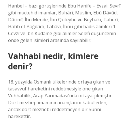
Hanbel – bazı görüşlerinde Ebu Hanife – Evzai, Sevrî
gibi müctehid imamlar, Buhârî, Müslim, Ebû Dâvûd,
Dârimî, İbn Mende, İbn Quteybe ve Beyhakı, Taberî,
Hatîb el-Bağdâdî, Tahâvî, İbnü gibi hadis âlimleri ‘l-
Cevzî ve İbn Kudame gibi alimler Selefi düşüncenin
önde gelen isimleri arasında sayılabilir.
Vahhabi nedir, kimlere
denir?
18. yüzyılda Osmanlı ülkelerinde ortaya çıkan ve
tasavvuf hareketini reddetmesiyle öne çıkan
Vehhabilik, Arap Yarımadası’nda ortaya çıkmıştır.
Dört mezhep imamının inançlarını kabul eden,
ancak dört mezhebi reddetmeyen bir Sünni
harekettir.