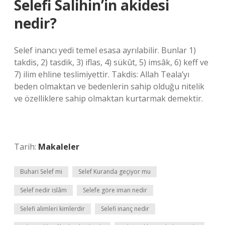
Selefi Salihin’in akidesi
nedir?
Selef inancı yedi temel esasa ayrılabilir. Bunlar 1)
takdis, 2) tasdik, 3) iflas, 4) sükût, 5) imsâk, 6) keff ve
7) ilim ehline teslimiyettir. Takdis: Allah Teala’yı
beden olmaktan ve bedenlerin sahip olduğu nitelik
ve özelliklere sahip olmaktan kurtarmak demektir.
Tarih:
Makaleler
Buhari Selef mi
Selef Kuranda geçiyor mu
Selef nedir islâm
Selefe göre iman nedir
Selefi alimleri kimlerdir
Selefi inanç nedir