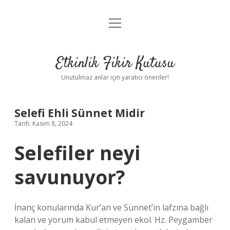
menüyü
Anasayfa
aç
Gizlilik Politikası
Etkinlik Fikir Kutusu
Yasal Uyarı
Unutulmaz anlar için yaratıcı öneriler!
Hakkımızda
Selefi Ehli Sünnet Midir
Tarih: Kasım 8, 2024
Selefiler neyi
savunuyor?
İnanç konularında Kur’an ve Sünnet’in lafzına bağlı
kalan ve yorum kabul etmeyen ekol. Hz. Peygamber