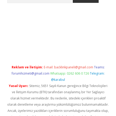
giriş
https://www.betexper.xyz/
elexbetgiris.org
Reklam ve İletişim:
E-mail:
backlinkpaneli@gmail.com
Teams:
forumhizmeti@gmail.com
Whatsapp: 0262 606 0 726
Telegram:
@karabul
Yasal Uyarı:
Sitemiz, 5651 Sayılı Kanun gereğince Bilgi Teknolojileri
ve İletişim Kurumu (BTK) tarafından onaylanmış bir Yer Sağlayıcı
olarak hizmet vermektedir. Bu nedenle, sitedeki içerikleri proaktif
olarak denetleme veya araştırma yükümlülüğümüz bulunmamaktadır.
Ancak, üyelerimiz yazdıkları içeriklerin sorumluluğunu taşımakta olup,