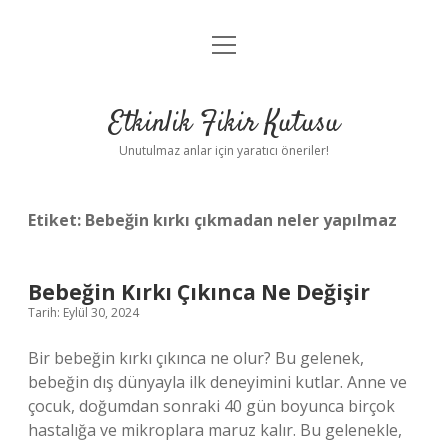
menüyü
Anasayfa
aç
Gizlilik Politikası
Etkinlik Fikir Kutusu
Yasal Uyarı
Unutulmaz anlar için yaratıcı öneriler!
Hakkımızda
Etiket:
Bebeğin kırkı çıkmadan neler yapılmaz
Bebeğin Kırkı Çıkınca Ne Değişir
Tarih: Eylül 30, 2024
Bir bebeğin kırkı çıkınca ne olur? Bu gelenek,
bebeğin dış dünyayla ilk deneyimini kutlar. Anne ve
çocuk, doğumdan sonraki 40 gün boyunca birçok
hastalığa ve mikroplara maruz kalır. Bu gelenekle,