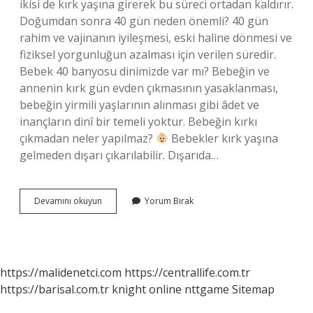
ikisi de kırk yaşına girerek bu süreci ortadan kaldırır.
Doğumdan sonra 40 gün neden önemli? 40 gün
rahim ve vajinanın iyileşmesi, eski haline dönmesi ve
fiziksel yorgunluğun azalması için verilen süredir.
Bebek 40 banyosu dinimizde var mı? Bebeğin ve
annenin kırk gün evden çıkmasının yasaklanması,
bebeğin yirmili yaşlarının alınması gibi âdet ve
inançların dinî bir temeli yoktur. Bebeğin kırkı
çıkmadan neler yapılmaz?
Bebekler kırk yaşına
gelmeden dışarı çıkarılabilir. Dışarıda…
Bebeğin
Devamını okuyun
Yorum Bırak
Kırkı
Çıkınca
Ne
Değişir
https://malidenetci.com
https://centrallife.com.tr
https://barisal.com.tr
knight online
nttgame
Sitemap