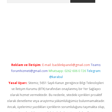
 giriş
https://www.betexper.xyz/
elexbetgiris.org
Reklam ve İletişim:
E-mail:
backlinkpaneli@gmail.com
Teams:
forumhizmeti@gmail.com
Whatsapp: 0262 606 0 726
Telegram:
@karabul
Yasal Uyarı:
Sitemiz, 5651 Sayılı Kanun gereğince Bilgi Teknolojileri
ve İletişim Kurumu (BTK) tarafından onaylanmış bir Yer Sağlayıcı
olarak hizmet vermektedir. Bu nedenle, sitedeki içerikleri proaktif
olarak denetleme veya araştırma yükümlülüğümüz bulunmamaktadır.
Ancak, üyelerimiz yazdıkları içeriklerin sorumluluğunu taşımakta olup,