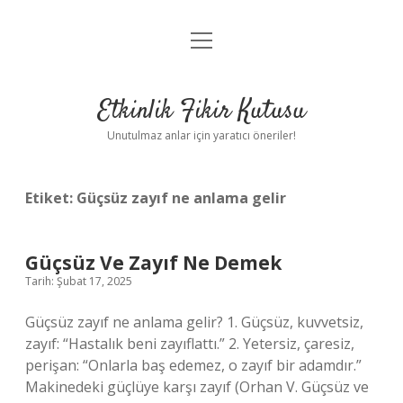
menüyü
Anasayfa
aç
Gizlilik Politikası
Etkinlik Fikir Kutusu
Yasal Uyarı
Unutulmaz anlar için yaratıcı öneriler!
Hakkımızda
Etiket:
Güçsüz zayıf ne anlama gelir
Güçsüz Ve Zayıf Ne Demek
Tarih: Şubat 17, 2025
Güçsüz zayıf ne anlama gelir? 1. Güçsüz, kuvvetsiz,
zayıf: “Hastalık beni zayıflattı.” 2. Yetersiz, çaresiz,
perişan: “Onlarla baş edemez, o zayıf bir adamdır.”
Makinedeki güçlüye karşı zayıf (Orhan V. Güçsüz ve