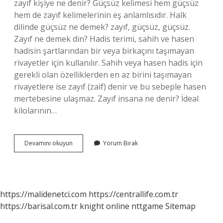
zayıf kişiye ne denir? Güçsüz kelimesi hem güçsüz
hem de zayıf kelimelerinin eş anlamlısıdır. Halk
dilinde güçsüz ne demek? zayıf, güçsüz, güçsüz.
Zayıf ne demek din? Hadis terimi, sahih ve hasen
hadisin şartlarından bir veya birkaçını taşımayan
rivayetler için kullanılır. Sahih veya hasen hadis için
gerekli olan özelliklerden en az birini taşımayan
rivayetlere ise zayıf (zaif) denir ve bu sebeple hasen
mertebesine ulaşmaz. Zayıf insana ne denir? İdeal
kilolarının…
Güçsüz
Devamını okuyun
Yorum Bırak
Ve
Zayıf
Ne
Demek
https://malidenetci.com
https://centrallife.com.tr
https://barisal.com.tr
knight online
nttgame
Sitemap