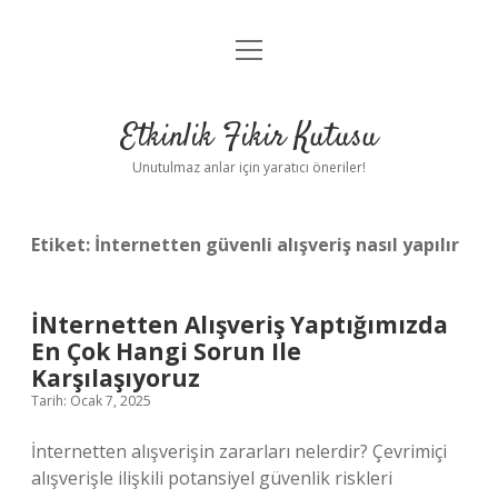
menüyü
Anasayfa
aç
Gizlilik Politikası
Etkinlik Fikir Kutusu
Yasal Uyarı
Unutulmaz anlar için yaratıcı öneriler!
Hakkımızda
Etiket:
İnternetten güvenli alışveriş nasıl yapılır
İNternetten Alışveriş Yaptığımızda
En Çok Hangi Sorun Ile
Karşılaşıyoruz
Tarih: Ocak 7, 2025
İnternetten alışverişin zararları nelerdir? Çevrimiçi
alışverişle ilişkili potansiyel güvenlik riskleri