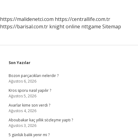
En
Çok
Hangi
https://malidenetci.com
https://centrallife.com.tr
Sorun
https://barisal.com.tr
knight online
nttgame
Sitemap
Ile
Karşılaşıyoruz
Sidebar
Son Yazılar
Bozon parçacıkları nelerdir ?
Ağustos 6, 2026
Kros sporu nasıl yapılır ?
Ağustos 5, 2026
Avarlar kime son verdi ?
Ağustos 4, 2026
Aboubakar kaç yıllık sözleşme yaptı ?
Ağustos 3, 2026
5 günlük balık yenir mi ?