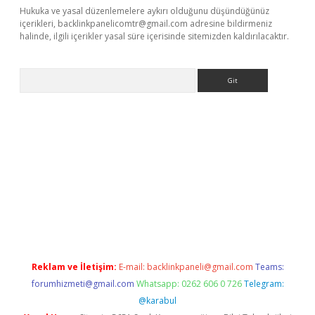
Hukuka ve yasal düzenlemelere aykırı olduğunu düşündüğünüz
içerikleri,
backlinkpanelicomtr@gmail.com
adresine bildirmeniz
halinde, ilgili içerikler yasal süre içerisinde sitemizden kaldırılacaktır.
Arama
giriş
https://www.betexper.xyz/
elexbetgiris.org
Reklam ve İletişim:
E-mail:
backlinkpaneli@gmail.com
Teams:
forumhizmeti@gmail.com
Whatsapp: 0262 606 0 726
Telegram:
@karabul