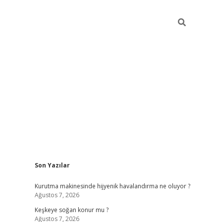
Sidebar
Son Yazılar
hiltonbet güncel giriş
https://ww
Kurutma makinesinde hijyenik havalandırma ne oluyor ?
Ağustos 7, 2026
Keşkeye soğan konur mu ?
Ağustos 7, 2026