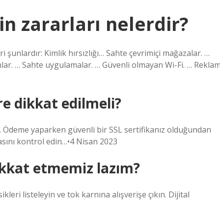
in zararları nelerdir?
leri şunlardır: Kimlik hırsızlığı… Sahte çevrimiçi mağazalar. …
umlar. … Sahte uygulamalar. … Güvenli olmayan Wi-Fi. … Rekla
re dikkat edilmeli?
n. Ödeme yaparken güvenli bir SSL sertifikanız olduğundan
asını kontrol edin…•4 Nisan 2023
ikkat etmemiz lazım?
kleri listeleyin ve tok karnına alışverişe çıkın. Dijital