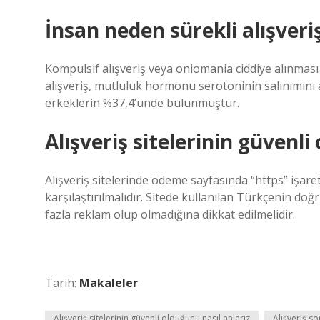
İnsan neden sürekli alışver
Kompulsif alışveriş veya oniomania ciddiye alınması
alışveriş, mutluluk hormonu serotoninin salınımını ar
erkeklerin %37,4’ünde bulunmuştur.
Alışveriş sitelerinin güvenli
Alışveriş sitelerinde ödeme sayfasında “https” işareti 
karşılaştırılmalıdır. Sitede kullanılan Türkçenin doğ
fazla reklam olup olmadığına dikkat edilmelidir.
Tarih:
Makaleler
Alışveriş sitelerinin güvenli olduğunu nasıl anlarız
Alışveriş s