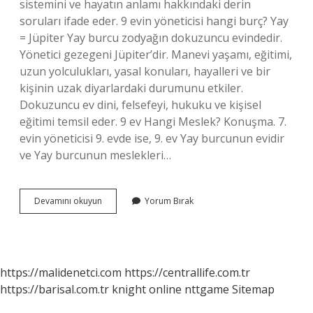
sistemini ve hayatın anlamı hakkındaki derin
soruları ifade eder. 9 evin yöneticisi hangi burç? Yay
= Jüpiter Yay burcu zodyağın dokuzuncu evindedir.
Yönetici gezegeni Jüpiter’dir. Manevi yaşamı, eğitimi,
uzun yolculukları, yasal konuları, hayalleri ve bir
kişinin uzak diyarlardaki durumunu etkiler.
Dokuzuncu ev dini, felsefeyi, hukuku ve kişisel
eğitimi temsil eder. 9 ev Hangi Meslek? Konuşma. 7.
evin yöneticisi 9. evde ise, 9. ev Yay burcunun evidir
ve Yay burcunun meslekleri…
9
Devamını okuyun
Yorum Bırak
Ev
Neyi
Temsil
Eder
https://malidenetci.com
https://centrallife.com.tr
https://barisal.com.tr
knight online
nttgame
Sitemap