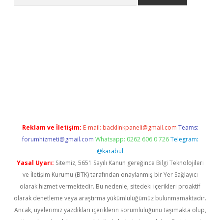
 giriş
https://www.betexper.xyz/
elexbetgiris.org
Reklam ve İletişim:
E-mail:
backlinkpaneli@gmail.com
Teams:
forumhizmeti@gmail.com
Whatsapp: 0262 606 0 726
Telegram:
@karabul
Yasal Uyarı:
Sitemiz, 5651 Sayılı Kanun gereğince Bilgi Teknolojileri
ve İletişim Kurumu (BTK) tarafından onaylanmış bir Yer Sağlayıcı
olarak hizmet vermektedir. Bu nedenle, sitedeki içerikleri proaktif
olarak denetleme veya araştırma yükümlülüğümüz bulunmamaktadır.
Ancak, üyelerimiz yazdıkları içeriklerin sorumluluğunu taşımakta olup,