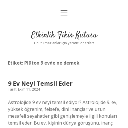
menüyü
Anasayfa
aç
Gizlilik Politikası
Etkinlik Fikir Kutusu
Yasal Uyarı
Unutulmaz anlar için yaratıcı öneriler!
Hakkımızda
Etiket:
Plüton 9 evde ne demek
9 Ev Neyi Temsil Eder
Tarih: Ekim 11, 2024
Astrolojide 9 ev neyi temsil ediyor? Astrolojide 9. ev,
yüksek öğrenim, felsefe, dini inançlar ve uzun
mesafeli seyahatler gibi genişlemeyle ilgili konuları
temsil eder. Bu ev, kişinin dünya görüşünü, inanç