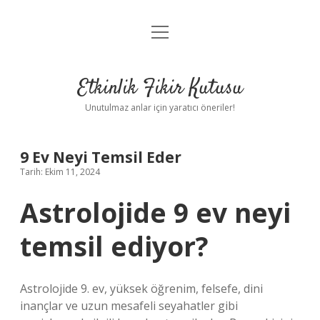
menüyü
Anasayfa
aç
Gizlilik Politikası
Etkinlik Fikir Kutusu
Yasal Uyarı
Unutulmaz anlar için yaratıcı öneriler!
Hakkımızda
9 Ev Neyi Temsil Eder
Tarih: Ekim 11, 2024
Astrolojide 9 ev neyi
temsil ediyor?
Astrolojide 9. ev, yüksek öğrenim, felsefe, dini
inançlar ve uzun mesafeli seyahatler gibi