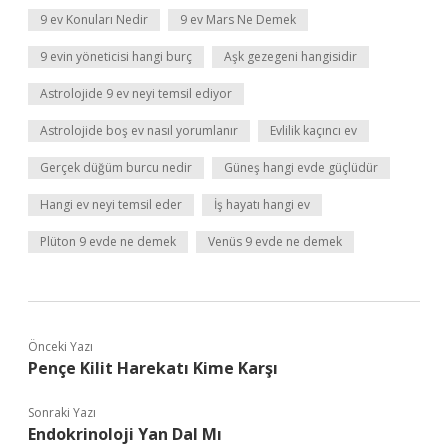
9 ev Konuları Nedir
9 ev Mars Ne Demek
9 evin yöneticisi hangi burç
Aşk gezegeni hangisidir
Astrolojide 9 ev neyi temsil ediyor
Astrolojide boş ev nasıl yorumlanır
Evlilik kaçıncı ev
Gerçek düğüm burcu nedir
Güneş hangi evde güçlüdür
Hangi ev neyi temsil eder
İş hayatı hangi ev
Plüton 9 evde ne demek
Venüs 9 evde ne demek
Önceki Yazı
Pençe Kilit Harekatı Kime Karşı
Sonraki Yazı
Endokrinoloji Yan Dal Mı