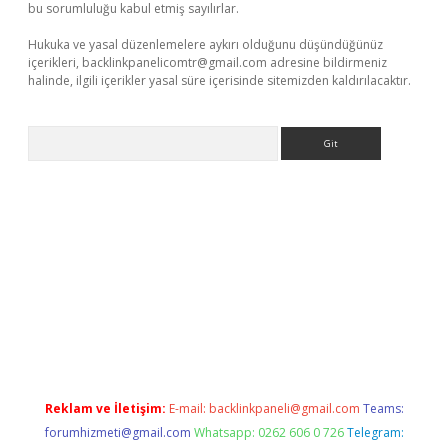
bu sorumluluğu kabul etmiş sayılırlar.
Hukuka ve yasal düzenlemelere aykırı olduğunu düşündüğünüz
içerikleri,
backlinkpanelicomtr@gmail.com
adresine bildirmeniz
halinde, ilgili içerikler yasal süre içerisinde sitemizden kaldırılacaktır.
Arama
://www.betexper.xyz/
elexbetgiris.org
Reklam ve İletişim:
E-mail:
backlinkpaneli@gmail.com
Teams:
forumhizmeti@gmail.com
Whatsapp: 0262 606 0 726
Telegram: