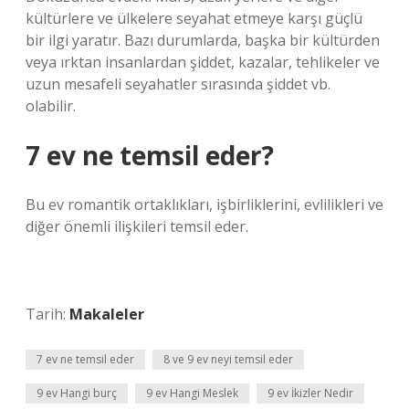
kültürlere ve ülkelere seyahat etmeye karşı güçlü
bir ilgi yaratır. Bazı durumlarda, başka bir kültürden
veya ırktan insanlardan şiddet, kazalar, tehlikeler ve
uzun mesafeli seyahatler sırasında şiddet vb.
olabilir.
7 ev ne temsil eder?
Bu ev romantik ortaklıkları, işbirliklerini, evlilikleri ve
diğer önemli ilişkileri temsil eder.
Tarih:
Makaleler
7 ev ne temsil eder
8 ve 9 ev neyi temsil eder
9 ev Hangi burç
9 ev Hangi Meslek
9 ev İkizler Nedir