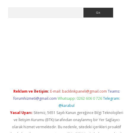
Arama
giriş
https://www.betexper.xyz/
elexbetgiris.org
Reklam ve İletişim:
E-mail:
backlinkpaneli@gmail.com
Teams:
forumhizmeti@gmail.com
Whatsapp: 0262 606 0 726
Telegram:
@karabul
Yasal Uyarı:
Sitemiz, 5651 Sayılı Kanun gereğince Bilgi Teknolojileri
ve İletişim Kurumu (BTK) tarafından onaylanmış bir Yer Sağlayıcı
olarak hizmet vermektedir. Bu nedenle, sitedeki içerikleri proaktif