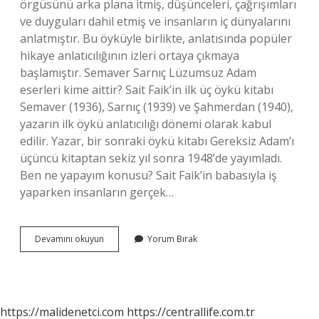
örgüsünü arka plana itmiş, düşünceleri, çağrışımları
ve duyguları dahil etmiş ve insanların iç dünyalarını
anlatmıştır. Bu öyküyle birlikte, anlatısında popüler
hikaye anlatıcılığının izleri ortaya çıkmaya
başlamıştır. Semaver Sarnıç Lüzumsuz Adam
eserleri kime aittir? Sait Faik’in ilk üç öykü kitabı
Semaver (1936), Sarnıç (1939) ve Şahmerdan (1940),
yazarın ilk öykü anlatıcılığı dönemi olarak kabul
edilir. Yazar, bir sonraki öykü kitabı Gereksiz Adam’ı
üçüncü kitaptan sekiz yıl sonra 1948’de yayımladı.
Ben ne yapayım konusu? Sait Faik’in babasıyla iş
yaparken insanların gerçek…
Lüzumsuz
Devamını okuyun
Yorum Bırak
Adam
Öyküsünün
Birinci
Kişisi
Ve
https://malidenetci.com
https://centrallife.com.tr
Anlatıcısı