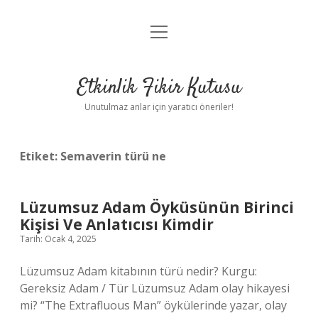
menüyü
Anasayfa
aç
Gizlilik Politikası
Etkinlik Fikir Kutusu
Yasal Uyarı
Unutulmaz anlar için yaratıcı öneriler!
Hakkımızda
Etiket:
Semaverin türü ne
Lüzumsuz Adam Öyküsünün Birinci
Kişisi Ve Anlatıcısı Kimdir
Tarih: Ocak 4, 2025
Lüzumsuz Adam kitabının türü nedir? Kurgu:
Gereksiz Adam / Tür Lüzumsuz Adam olay hikayesi
mi? “The Extrafluous Man” öykülerinde yazar, olay