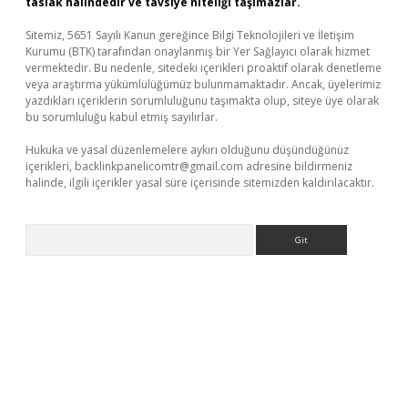
taslak halindedir ve tavsiye niteliği taşımazlar.
Sitemiz, 5651 Sayılı Kanun gereğince Bilgi Teknolojileri ve İletişim
Kurumu (BTK) tarafından onaylanmış bir Yer Sağlayıcı olarak hizmet
vermektedir. Bu nedenle, sitedeki içerikleri proaktif olarak denetleme
veya araştırma yükümlülüğümüz bulunmamaktadır. Ancak, üyelerimiz
yazdıkları içeriklerin sorumluluğunu taşımakta olup, siteye üye olarak
bu sorumluluğu kabul etmiş sayılırlar.
Hukuka ve yasal düzenlemelere aykırı olduğunu düşündüğünüz
içerikleri,
backlinkpanelicomtr@gmail.com
adresine bildirmeniz
halinde, ilgili içerikler yasal süre içerisinde sitemizden kaldırılacaktır.
Arama
://www.betexper.xyz/
elexbetgiris.org