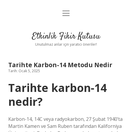
menüyü
Anasayfa
aç
Gizlilik Politikası
Etkinlik Fikir Kutusu
Yasal Uyarı
Unutulmaz anlar için yaratıcı öneriler!
Hakkımızda
Tarihte Karbon-14 Metodu Nedir
Tarih: Ocak 5, 2025
Tarihte karbon-14
nedir?
Karbon-14, 14C veya radyokarbon, 27 Şubat 1940’ta
Martin Kamen ve Sam Ruben tarafından Kaliforniya