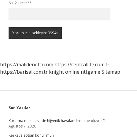
6 + 2 kaçtır?
*
https://malidenetci.com
https://centrallife.com.tr
https://barisal.com.tr
knight online
nttgame
Sitemap
Sidebar
Son Yazılar
Kurutma makinesinde hijyenik havalandırma ne oluyor ?
Ağustos 7, 2026
Keşkeye soğan konur mu ?