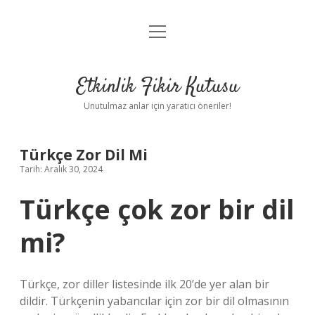
menüyü
Anasayfa
aç
Gizlilik Politikası
Etkinlik Fikir Kutusu
Yasal Uyarı
Unutulmaz anlar için yaratıcı öneriler!
Hakkımızda
Türkçe Zor Dil Mi
Tarih: Aralık 30, 2024
Türkçe çok zor bir dil
mi?
Türkçe, zor diller listesinde ilk 20’de yer alan bir
dildir. Türkçenin yabancılar için zor bir dil olmasının