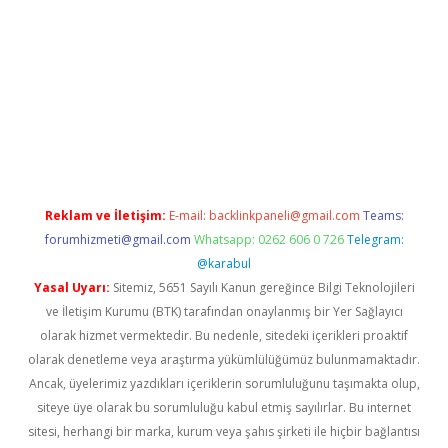
//www.betexper.xyz/
elexbetgiris.org
Reklam ve İletişim:
E-mail:
backlinkpaneli@gmail.com
Teams:
forumhizmeti@gmail.com
Whatsapp: 0262 606 0 726
Telegram:
@karabul
Yasal Uyarı:
Sitemiz, 5651 Sayılı Kanun gereğince Bilgi Teknolojileri
ve İletişim Kurumu (BTK) tarafından onaylanmış bir Yer Sağlayıcı
olarak hizmet vermektedir. Bu nedenle, sitedeki içerikleri proaktif
olarak denetleme veya araştırma yükümlülüğümüz bulunmamaktadır.
Ancak, üyelerimiz yazdıkları içeriklerin sorumluluğunu taşımakta olup,
siteye üye olarak bu sorumluluğu kabul etmiş sayılırlar. Bu internet
sitesi, herhangi bir marka, kurum veya şahıs şirketi ile hiçbir bağlantısı