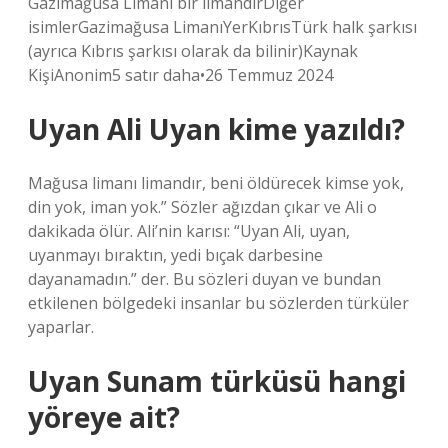
Gazimağusa Limanı bir limandırDiğer
isimlerGazimağusa LimanıYerKıbrısTürk halk şarkısı
(ayrıca Kıbrıs şarkısı olarak da bilinir)Kaynak
KişiAnonim5 satır daha•26 Temmuz 2024
Uyan Ali Uyan kime yazıldı?
Mağusa limanı limandır, beni öldürecek kimse yok,
din yok, iman yok.” Sözler ağızdan çıkar ve Ali o
dakikada ölür. Ali’nin karısı: “Uyan Ali, uyan,
uyanmayı bıraktın, yedi bıçak darbesine
dayanamadın.” der. Bu sözleri duyan ve bundan
etkilenen bölgedeki insanlar bu sözlerden türküler
yaparlar.
Uyan Sunam türküsü hangi
yöreye ait?