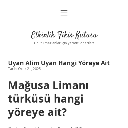
menüyü
Anasayfa
aç
Gizlilik Politikası
Etkinlik Fikir Kutusu
Yasal Uyarı
Unutulmaz anlar için yaratıcı öneriler!
Hakkımızda
Uyan Alim Uyan Hangi Yöreye Ait
Tarih: Ocak 21, 2025
Mağusa Limanı
türküsü hangi
yöreye ait?