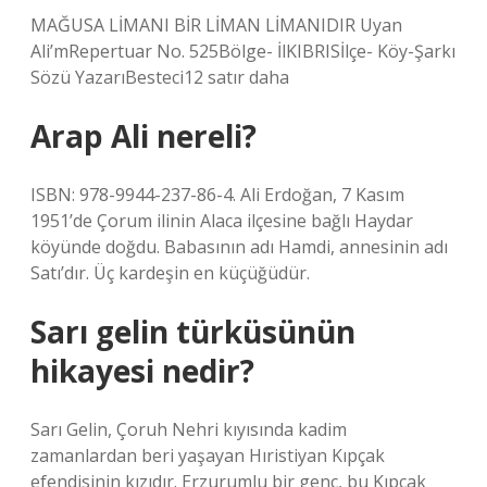
MAĞUSA LİMANI BİR LİMAN LİMANIDIR Uyan
Ali’mRepertuar No. 525Bölge- İlKIBRISİlçe- Köy-Şarkı
Sözü YazarıBesteci12 satır daha
Arap Ali nereli?
ISBN: 978-9944-237-86-4. Ali Erdoğan, 7 Kasım
1951’de Çorum ilinin Alaca ilçesine bağlı Haydar
köyünde doğdu. Babasının adı Hamdi, annesinin adı
Satı’dır. Üç kardeşin en küçüğüdür.
Sarı gelin türküsünün
hikayesi nedir?
Sarı Gelin, Çoruh Nehri kıyısında kadim
zamanlardan beri yaşayan Hıristiyan Kıpçak
efendisinin kızıdır. Erzurumlu bir genç, bu Kıpçak