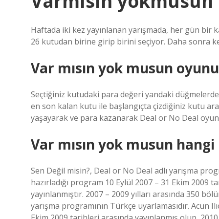
Varmısın yokmusun 
Haftada iki kez yayınlanan yarışmada, her gün bir k
26 kutudan birine girip birini seçiyor. Daha sonra 
Var mısın yok musun oyunu 
Seçtiğiniz kutudaki para değeri yandaki düğmelerden
en son kalan kutu ile başlangıçta çizdiğiniz kutu a
yaşayarak ve para kazanarak Deal or No Deal oyu
Var mısın yok musun hangi 
Sen Değil misin?, Deal or No Deal adlı yarışma prog
hazırladığı program 10 Eylül 2007 – 31 Ekim 2009 tarih
yayınlanmıştır. 2007 – 2009 yılları arasında 350 bölüm
yarışma programının Türkçe uyarlamasıdır. Acun Ilıc
Ekim 2009 tarihleri ​​arasında yayınlanmış olup, 2010 y