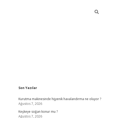
Sidebar
Son Yazılar
hiltonbet güncel giriş
https://ww
Kurutma makinesinde hijyenik havalandırma ne oluyor ?
Ağustos 7, 2026
Keşkeye soğan konur mu ?
Ağustos 7, 2026