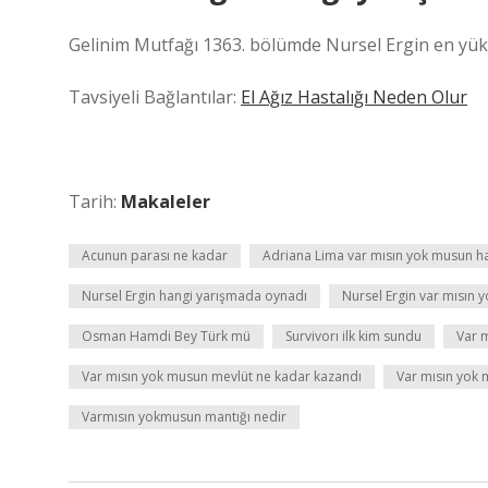
Gelinim Mutfağı 1363. bölümde Nursel Ergin en yük
Tavsiyeli Bağlantılar:
El Ağız Hastalığı Neden Olur
Tarih:
Makaleler
Acunun parası ne kadar
Adriana Lima var mısın yok musun ha
Nursel Ergin hangi yarışmada oynadı
Nursel Ergin var mısın
Osman Hamdi Bey Türk mü
Survivorı ilk kim sundu
Var 
Var mısın yok musun mevlüt ne kadar kazandı
Var mısın yok 
Varmısın yokmusun mantığı nedir