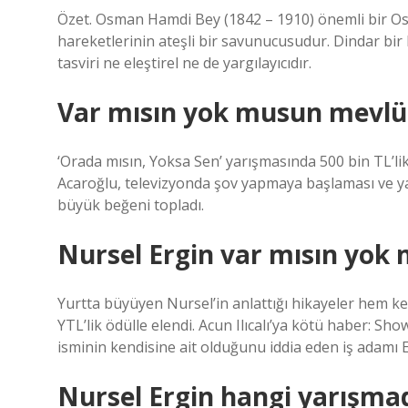
Özet. Osman Hamdi Bey (1842 – 1910) önemli bir 
hareketlerinin ateşli bir savunucusudur. Dindar bi
tasviri ne eleştirel ne de yargılayıcıdır.
Var mısın yok musun mevlü
‘Orada mısın, Yoksa Sen’ yarışmasında 500 bin TL’l
Acaroğlu, televizyonda şov yapmaya başlaması ve yar
büyük beğeni topladı.
Nursel Ergin var mısın yok
Yurtta büyüyen Nursel’in anlattığı hikayeler hem ken
YTL’lik ödülle elendi. Acun Ilıcalı’ya kötü haber: 
isminin kendisine ait olduğunu iddia eden iş adamı E
Nursel Ergin hangi yarışma