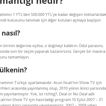
mantığı nedir?
atılımcı 1 YTL’den 500.000 YTL’ye kadar değişen miktarlardak
kendi kutusunu tanımak için diğer kutuları açmaya başlıyor.
nasıl?
 birinin değerine eşitse, o düğmeyi kaldırın. Ödül parasını,
rasında son bir seçim yaparak kazanırsınız. Gerçek bir macera
nunu tamamlayın.
ülkenin?
ramının Türkçe uyarlamasıdır. Acun Ilıcalı’nın Show TV için
leri ​​arasında yayınlanmış olup, 2010 yılının ikinci yarısında
 yayınlanmıştır. Yok, ist richtig?, Deal or No Deal adlı
alı’nın Show TV için hazırladığı program 10 Eylül 2007 – 31
ılının ikinci yarısında yayınlanmıştır. 2007 – 2009 yılları