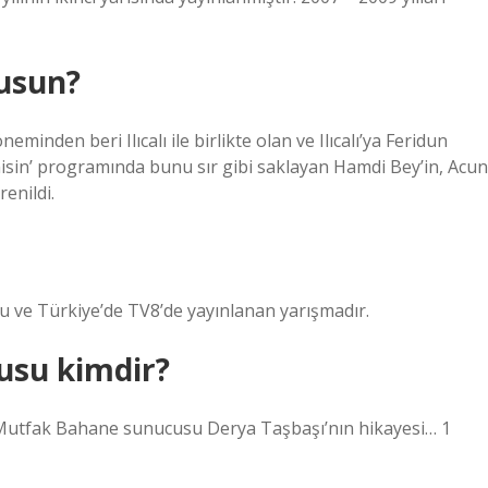
usun?
inden beri Ilıcalı ile birlikte olan ve Ilıcalı’ya Feridun
 misin’ programında bunu sır gibi saklayan Hamdi Bey’in, Acun
renildi.
uğu ve Türkiye’de TV8’de yayınlanan yarışmadır.
usu kimdir?
n Mutfak Bahane sunucusu Derya Taşbaşı’nın hikayesi… 1