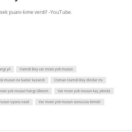
sek puanı kime verdi? -YouTube.
ngi yıl
Hamdi Bey var mısın yok musun
 yok musun ne kadar kazandı
Osman Hamdi Bey dindar mı
mısın yok musun hangi ülkenin
Var mısın yok musun kaç yılında
musun oyunu nasıl
Var mısın yok musun sunucusu kimdir