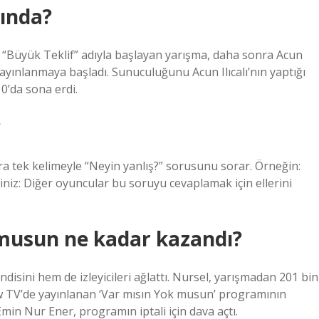
lında?
e “Büyük Teklif” adıyla başlayan yarışma, daha sonra Acun
yınlanmaya başladı. Sunuculuğunu Acun Ilıcalı’nın yaptığı
0’da sona erdi.
?
a tek kelimeyle “Neyin yanlış?” sorusunu sorar. Örneğin:
rsiniz: Diğer oyuncular bu soruyu cevaplamak için ellerini
 musun ne kadar kazandı?
disini hem de izleyicileri ağlattı. Nursel, yarışmadan 201 bin
Show TV’de yayınlanan ‘Var mısın Yok musun’ programının
min Nur Ener, programın iptali için dava açtı.