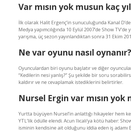
Var mısın yok musun kaç yı
İlk olarak Halit Ergenç’in sunuculuğunda Kanal D’d
Medya yapımcılığında 10 Eylül 2007’de Show TV’de ya
yarışma, üç sezon yayınlandıktan sonra 31 Ekim 201
Ne var oyunu nasıl oynanır
Oyunculardan biri oyunu başlatır ve diğer oyuncular
“Kedilerin nesi yanlış?” Şu şekilde bir soru sorabili
kaldırır ve ne cevaplamak istediklerini belirtirler.
Nursel Ergin var mısın yok
Yurtta büyüyen Nursel’in anlattığı hikayeler hem ken
YTL’lik ödülle elendi. Acun Ilıcalı’ya kötü haber: 
isminin kendisine ait olduğunu iddia eden iş adamı E