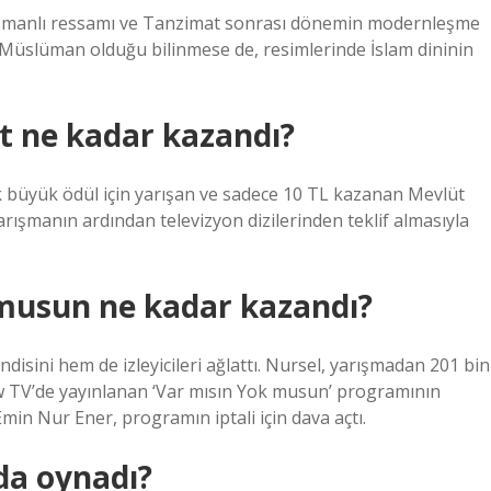
Osmanlı ressamı ve Tanzimat sonrası dönemin modernleşme
r Müslüman olduğu bilinmese de, resimlerinde İslam dininin
t ne kadar kazandı?
ik büyük ödül için yarışan ve sadece 10 TL kazanan Mevlüt
ışmanın ardından televizyon dizilerinden teklif almasıyla
 musun ne kadar kazandı?
disini hem de izleyicileri ağlattı. Nursel, yarışmadan 201 bin
Show TV’de yayınlanan ‘Var mısın Yok musun’ programının
min Nur Ener, programın iptali için dava açtı.
da oynadı?