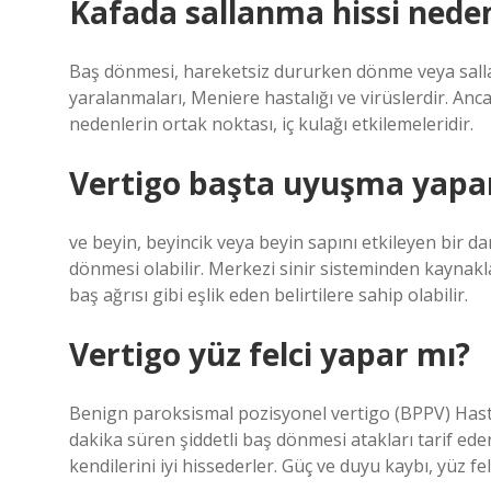
Kafada sallanma hissi neden
Baş dönmesi, hareketsiz dururken dönme veya salla
yaralanmaları, Meniere hastalığı ve virüslerdir. An
nedenlerin ortak noktası, iç kulağı etkilemeleridir.
Vertigo başta uyuşma yapa
ve beyin, beyincik veya beyin sapını etkileyen bir da
dönmesi olabilir. Merkezi sinir sisteminden kaynak
baş ağrısı gibi eşlik eden belirtilere sahip olabilir.
Vertigo yüz felci yapar mı?
Benign paroksismal pozisyonel vertigo (BPPV) Hasta
dakika süren şiddetli baş dönmesi atakları tarif eder
kendilerini iyi hissederler. Güç ve duyu kaybı, yüz fe