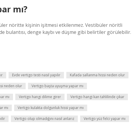
par mı?
r nöritte kişinin işitmesi etkilenmez. Vestibüler nöritli
e bulantısı, denge kaybı ve düşme gibi belirtiler görülebilir.
ır
Evde vertigo testi nasıl yapılır
Kafada sallanma hissi neden olur
ssi neden olur
Vertigo başta uyuşma yapar mı
par mı
Vertigo hangi dilime girer
Vertigo hangi kan tahlilinde çıkar
ar mı
Vertigo kulakta dolgunluk hissi yapar mı
ilir
Vertigo olup olmadığını nasıl anlarız
Vertigo yüz felci yapar mı