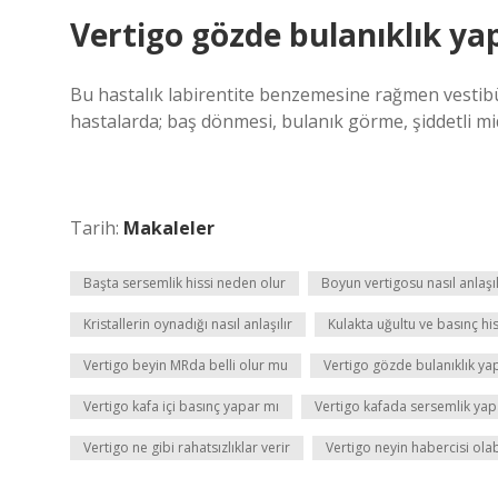
Vertigo gözde bulanıklık ya
Bu hastalık labirentite benzemesine rağmen vestibüle
hastalarda; baş dönmesi, bulanık görme, şiddetli mid
Tarih:
Makaleler
Başta sersemlik hissi neden olur
Boyun vertigosu nasıl anlaşıl
Kristallerin oynadığı nasıl anlaşılır
Kulakta uğultu ve basınç hi
Vertigo beyin MRda belli olur mu
Vertigo gözde bulanıklık ya
Vertigo kafa içi basınç yapar mı
Vertigo kafada sersemlik yap
Vertigo ne gibi rahatsızlıklar verir
Vertigo neyin habercisi olab