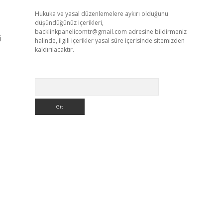
Hukuka ve yasal düzenlemelere aykırı olduğunu
düşündüğünüz içerikleri,
backlinkpanelicomtr@gmail.com
adresine bildirmeniz
i
halinde, ilgili içerikler yasal süre içerisinde sitemizden
kaldırılacaktır.
Arama