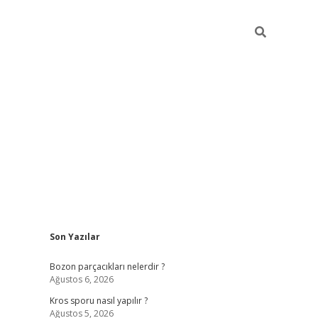
Sidebar
Son Yazılar
hiltonbet güncel giriş
https://www.
Bozon parçacıkları nelerdir ?
Ağustos 6, 2026
Kros sporu nasıl yapılır ?
Ağustos 5, 2026