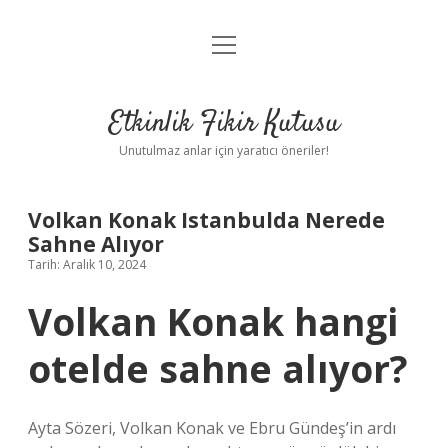
menüyü
Anasayfa
aç
Gizlilik Politikası
Etkinlik Fikir Kutusu
Yasal Uyarı
Unutulmaz anlar için yaratıcı öneriler!
Hakkımızda
Volkan Konak Istanbulda Nerede
Sahne Alıyor
Tarih: Aralık 10, 2024
Volkan Konak hangi
otelde sahne alıyor?
Ayta Sözeri, Volkan Konak ve Ebru Gündeş’in ardı