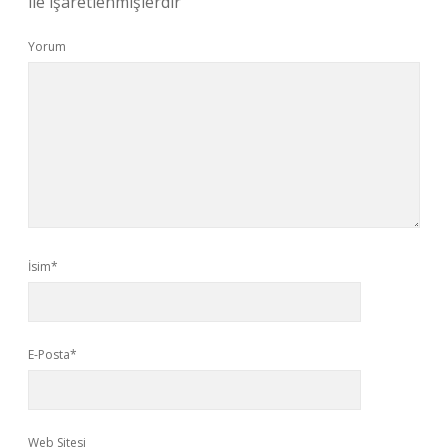
ile işaretlenmişlerdir
Yorum
İsim*
E-Posta*
Web Sitesi