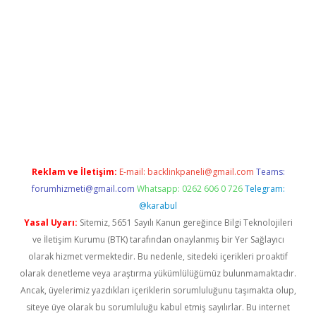
//www.betexper.xyz/
elexbetgiris.org
Reklam ve İletişim:
E-mail:
backlinkpaneli@gmail.com
Teams:
forumhizmeti@gmail.com
Whatsapp: 0262 606 0 726
Telegram:
@karabul
Yasal Uyarı:
Sitemiz, 5651 Sayılı Kanun gereğince Bilgi Teknolojileri
ve İletişim Kurumu (BTK) tarafından onaylanmış bir Yer Sağlayıcı
olarak hizmet vermektedir. Bu nedenle, sitedeki içerikleri proaktif
olarak denetleme veya araştırma yükümlülüğümüz bulunmamaktadır.
Ancak, üyelerimiz yazdıkları içeriklerin sorumluluğunu taşımakta olup,
siteye üye olarak bu sorumluluğu kabul etmiş sayılırlar. Bu internet