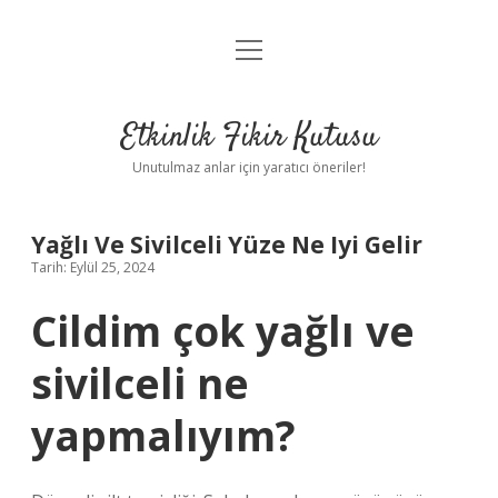
menüyü
Anasayfa
aç
Gizlilik Politikası
Etkinlik Fikir Kutusu
Yasal Uyarı
Unutulmaz anlar için yaratıcı öneriler!
Hakkımızda
Yağlı Ve Sivilceli Yüze Ne Iyi Gelir
Tarih: Eylül 25, 2024
Cildim çok yağlı ve
sivilceli ne
yapmalıyım?