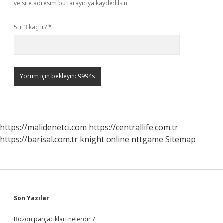
ve site adresim bu tarayıcıya kaydedilsin.
5 + 3 kaçtır?
*
https://malidenetci.com
https://centrallife.com.tr
https://barisal.com.tr
knight online
nttgame
Sitemap
Sidebar
Son Yazılar
Bozon parçacıkları nelerdir ?