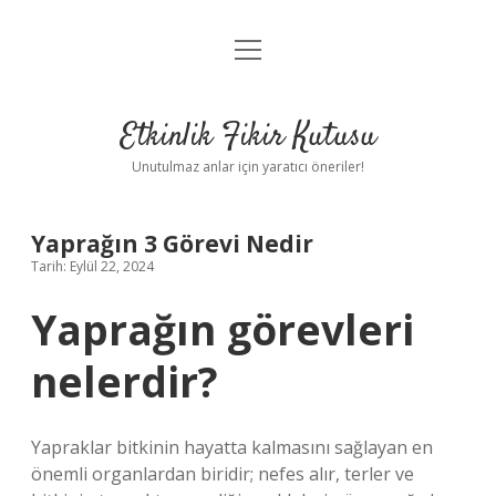
menüyü
Anasayfa
aç
Gizlilik Politikası
Etkinlik Fikir Kutusu
Yasal Uyarı
Unutulmaz anlar için yaratıcı öneriler!
Hakkımızda
Yaprağın 3 Görevi Nedir
Tarih: Eylül 22, 2024
Yaprağın görevleri
nelerdir?
Yapraklar bitkinin hayatta kalmasını sağlayan en
önemli organlardan biridir; nefes alır, terler ve