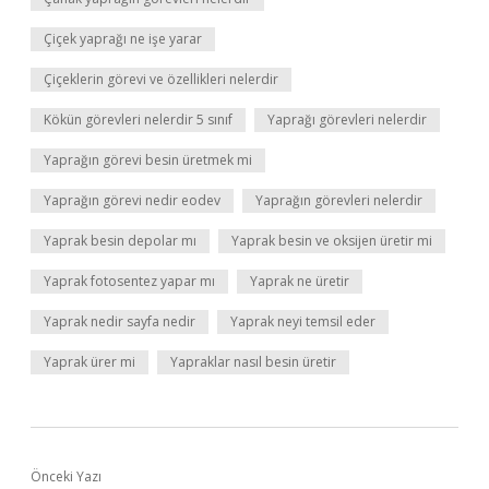
Çiçek yaprağı ne işe yarar
Çiçeklerin görevi ve özellikleri nelerdir
Kökün görevleri nelerdir 5 sınıf
Yaprağı görevleri nelerdir
Yaprağın görevi besin üretmek mi
Yaprağın görevi nedir eodev
Yaprağın görevleri nelerdir
Yaprak besin depolar mı
Yaprak besin ve oksijen üretir mi
Yaprak fotosentez yapar mı
Yaprak ne üretir
Yaprak nedir sayfa nedir
Yaprak neyi temsil eder
Yaprak ürer mi
Yapraklar nasıl besin üretir
Önceki Yazı