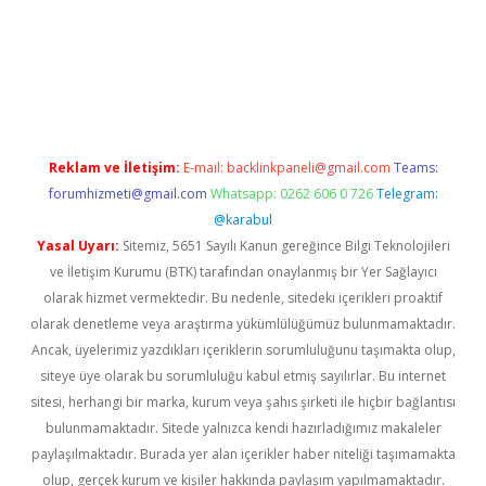
betexper.xyz/
elexbetgiris.org
Reklam ve İletişim:
E-mail:
backlinkpaneli@gmail.com
Teams:
forumhizmeti@gmail.com
Whatsapp: 0262 606 0 726
Telegram:
@karabul
Yasal Uyarı:
Sitemiz, 5651 Sayılı Kanun gereğince Bilgi Teknolojileri
ve İletişim Kurumu (BTK) tarafından onaylanmış bir Yer Sağlayıcı
olarak hizmet vermektedir. Bu nedenle, sitedeki içerikleri proaktif
olarak denetleme veya araştırma yükümlülüğümüz bulunmamaktadır.
Ancak, üyelerimiz yazdıkları içeriklerin sorumluluğunu taşımakta olup,
siteye üye olarak bu sorumluluğu kabul etmiş sayılırlar. Bu internet
sitesi, herhangi bir marka, kurum veya şahıs şirketi ile hiçbir bağlantısı
bulunmamaktadır. Sitede yalnızca kendi hazırladığımız makaleler
paylaşılmaktadır. Burada yer alan içerikler haber niteliği taşımamakta
olup, gerçek kurum ve kişiler hakkında paylaşım yapılmamaktadır.