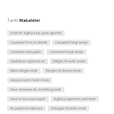
Tarih:
Makaleler
0 dan B1 İngilizce kaç ayda öğrenilir
Causative form ne demek
Causative hangi seviye
Causative nasıl yapılır
Causatives hangi seviye
Çıkabilirsin ingilizcesi ne
Edilgen fiil nedir örnek
Etken edilgen nedir
Ettirgen ne demek örnek
Geçişsiz eylem nedir örnek
Have someone do something nedir
Have to soru nasıl yapılır
İngilizce yaptırdım nasıl denir
Ne yaptım ki ingilizcesi
Oldurgan fiil nedir örnek