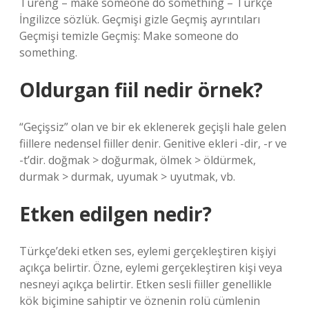
Tureng – make someone do something – Türkçe
İngilizce sözlük. Geçmişi gizle Geçmiş ayrıntıları
Geçmişi temizle Geçmiş: Make someone do
something.
Oldurgan fiil nedir örnek?
“Geçişsiz” olan ve bir ek eklenerek geçişli hale gelen
fiillere nedensel fiiller denir. Genitive ekleri -dir, -r ve
-t’dir. doğmak > doğurmak, ölmek > öldürmek,
durmak > durmak, uyumak > uyutmak, vb.
Etken edilgen nedir?
Türkçe’deki etken ses, eylemi gerçekleştiren kişiyi
açıkça belirtir. Özne, eylemi gerçekleştiren kişi veya
nesneyi açıkça belirtir. Etken sesli fiiller genellikle
kök biçimine sahiptir ve öznenin rolü cümlenin