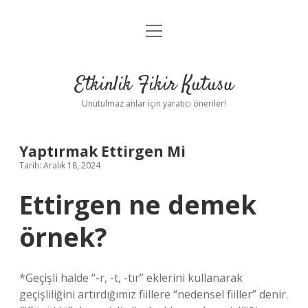
menüyü
Anasayfa
aç
Gizlilik Politikası
Etkinlik Fikir Kutusu
Yasal Uyarı
Unutulmaz anlar için yaratıcı öneriler!
Hakkımızda
Yaptırmak Ettirgen Mi
Tarih: Aralık 18, 2024
Ettirgen ne demek
örnek?
*Geçişli halde “-r, -t, -tır” eklerini kullanarak
geçişliliğini artırdığımız fiillere “nedensel fiiller” denir.