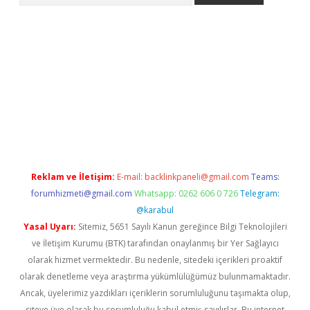
s://www.betexper.xyz/
elexbetgiris.org
Reklam ve İletişim:
E-mail:
backlinkpaneli@gmail.com
Teams:
forumhizmeti@gmail.com
Whatsapp: 0262 606 0 726
Telegram:
@karabul
Yasal Uyarı:
Sitemiz, 5651 Sayılı Kanun gereğince Bilgi Teknolojileri
ve İletişim Kurumu (BTK) tarafından onaylanmış bir Yer Sağlayıcı
olarak hizmet vermektedir. Bu nedenle, sitedeki içerikleri proaktif
olarak denetleme veya araştırma yükümlülüğümüz bulunmamaktadır.
Ancak, üyelerimiz yazdıkları içeriklerin sorumluluğunu taşımakta olup,
siteye üye olarak bu sorumluluğu kabul etmiş sayılırlar. Bu internet