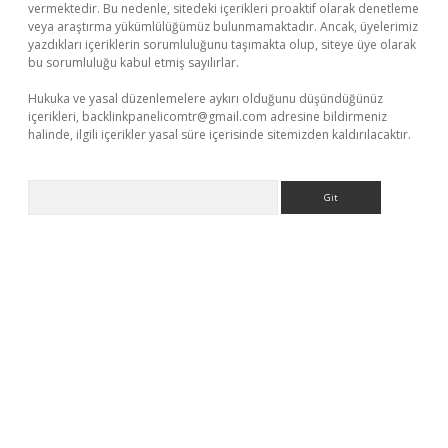
vermektedir. Bu nedenle, sitedeki içerikleri proaktif olarak denetleme
veya araştırma yükümlülüğümüz bulunmamaktadır. Ancak, üyelerimiz
yazdıkları içeriklerin sorumluluğunu taşımakta olup, siteye üye olarak
bu sorumluluğu kabul etmiş sayılırlar.
Hukuka ve yasal düzenlemelere aykırı olduğunu düşündüğünüz
içerikleri,
backlinkpanelicomtr@gmail.com
adresine bildirmeniz
halinde, ilgili içerikler yasal süre içerisinde sitemizden kaldırılacaktır.
Arama
://www.betexper.xyz/
elexbetgiris.org