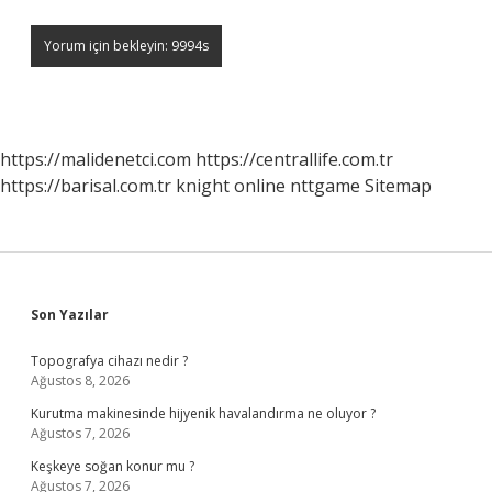
https://malidenetci.com
https://centrallife.com.tr
https://barisal.com.tr
knight online
nttgame
Sitemap
Sidebar
Son Yazılar
Topografya cihazı nedir ?
Ağustos 8, 2026
Kurutma makinesinde hijyenik havalandırma ne oluyor ?
Ağustos 7, 2026
Keşkeye soğan konur mu ?
Ağustos 7, 2026