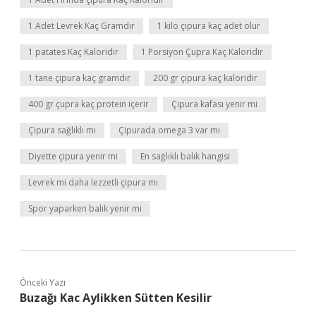
1 Adet Levrek Kaç Gramdır
1 kilo çipura kaç adet olur
1 patates Kaç Kaloridir
1 Porsiyon Çupra Kaç Kaloridir
1 tane çipura kaç gramdır
200 gr çipura kaç kaloridir
400 gr çupra kaç protein içerir
Çipura kafası yenir mi
Çipura sağlıklı mı
Çipurada omega 3 var mı
Diyette çipura yenir mi
En sağlıklı balık hangisi
Levrek mi daha lezzetli çipura mı
Spor yaparken balık yenir mi
Önceki Yazı
Buzağı Kac Aylikken Sütten Kesilir