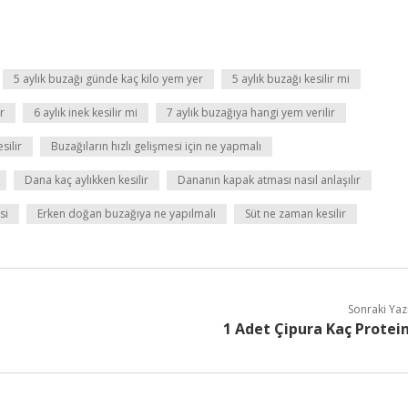
5 aylık buzağı günde kaç kilo yem yer
5 aylık buzağı kesilir mi
r
6 aylık inek kesilir mi
7 aylık buzağıya hangi yem verilir
silir
Buzağıların hızlı gelişmesi için ne yapmalı
Dana kaç aylıkken kesilir
Dananın kapak atması nasıl anlaşılır
si
Erken doğan buzağıya ne yapılmalı
Süt ne zaman kesilir
Sonraki Yaz
1 Adet Çipura Kaç Protei