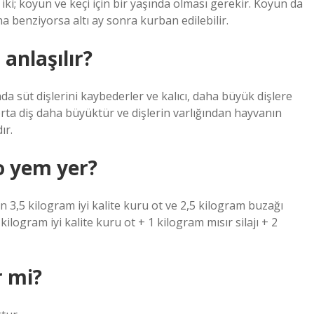
 iki; koyun ve keçi için bir yaşında olması gerekir. Koyun da
 benziyorsa altı ay sonra kurban edilebilir.
anlaşılır?
nda süt dişlerini kaybederler ve kalıcı, daha büyük dişlere
i orta diş daha büyüktür ve dişlerin varlığından hayvanın
ır.
lo yem yer?
çin 3,5 kilogram iyi kalite kuru ot ve 2,5 kilogram buzağı
kilogram iyi kalite kuru ot + 1 kilogram mısır silajı + 2
r mi?