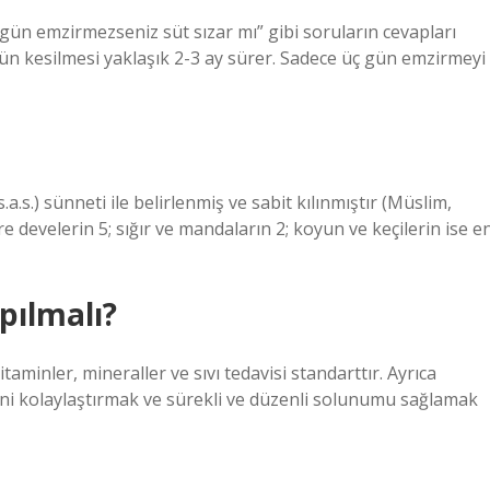
gün emzirmezseniz süt sızar mı” gibi soruların cevapları
sütün kesilmesi yaklaşık 2-3 ay sürer. Sadece üç gün emzirmeyi
a.s.) sünneti ile belirlenmiş ve sabit kılınmıştır (Müslim,
re develerin 5; sığır ve mandaların 2; koyun ve keçilerin ise e
pılmalı?
aminler, mineraller ve sıvı tedavisi standarttır. Ayrıca
ini kolaylaştırmak ve sürekli ve düzenli solunumu sağlamak