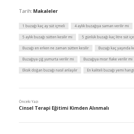
Tarih:
Makaleler
1 buzağı kaç ay süt içmeli
4 aylık buzağıya saman verilir mi
5 aylık buzağı sütten kesilir mi
5 günlük buzağı kaç litre süt içe
Buzağı en erken ne zaman sütten kesilir
Buzağı kaç yaşında ke
Buzağıya çiğ yumurta verilir mi
Buzağıya mısır flake verilir mi
Eksik doğan buzağı nasıl anlaşılır
En kaliteli buzağı yemi hangi
Önceki Yazı
Cinsel Terapi Eğitimi Kimden Alınmalı