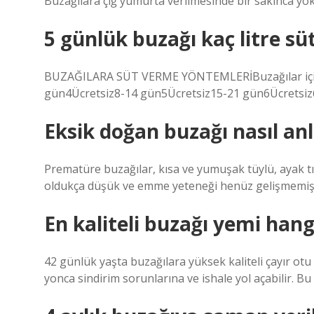
Buzağılara çiğ yumurta verilmesinde bir sakınca yok
5 günlük buzağı kaç litre süt
BUZAĞILARA SÜT VERME YÖNTEMLERİBuzağılar için k
gün4Ücretsiz8-14 gün5Ücretsiz15-21 gün6Ücretsiz6
Eksik doğan buzağı nasıl anl
Prematüre buzağılar, kısa ve yumuşak tüylü, ayak t
oldukça düşük ve emme yeteneği henüz gelişmemiş 
En kaliteli buzağı yemi hang
42 günlük yaşta buzağılara yüksek kaliteli çayır otu
yonca sindirim sorunlarına ve ishale yol açabilir. Bu