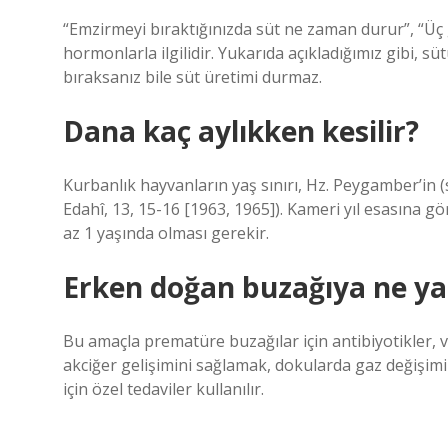
“Emzirmeyi bıraktığınızda süt ne zaman durur”, “Üç 
hormonlarla ilgilidir. Yukarıda açıkladığımız gibi, 
bıraksanız bile süt üretimi durmaz.
Dana kaç aylıkken kesilir?
Kurbanlık hayvanların yaş sınırı, Hz. Peygamber’in (s.
Edahî, 13, 15-16 [1963, 1965]). Kameri yıl esasına gö
az 1 yaşında olması gerekir.
Erken doğan buzağıya ne ya
Bu amaçla prematüre buzağılar için antibiyotikler, vit
akciğer gelişimini sağlamak, dokularda gaz değişim
için özel tedaviler kullanılır.