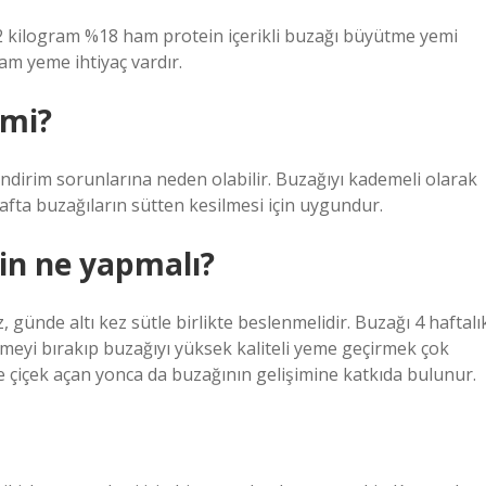
e 2 kilogram %18 ham protein içerikli buzağı büyütme yemi
gram yeme ihtiyaç vardır.
 mi?
indirim sorunlarına neden olabilir. Buzağıyı kademeli olarak
 hafta buzağıların sütten kesilmesi için uygundur.
çin ne yapmalı?
, günde altı kez sütle birlikte beslenmelidir. Buzağı 4 haftalı
rmeyi bırakıp buzağıyı yüksek kaliteli yeme geçirmek çok
e çiçek açan yonca da buzağının gelişimine katkıda bulunur.