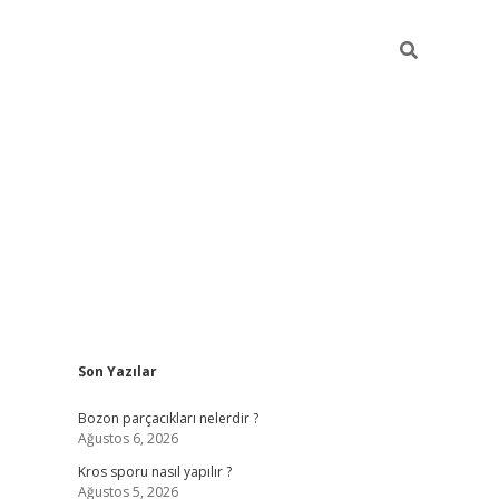
Sidebar
Son Yazılar
hiltonbet güncel giriş
https://ww
Bozon parçacıkları nelerdir ?
Ağustos 6, 2026
Kros sporu nasıl yapılır ?
Ağustos 5, 2026