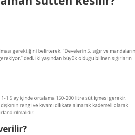
aman sütten kesilir?
lması gerektiğini belirterek, “Develerin 5, sığır ve mandaları
gerekiyor.” dedi. İki yaşından büyük olduğu bilinen sığırların
-1,5 ay içinde ortalama 150-200 litre süt içmesi gerekir.
 dışkının rengi ve kıvamı dikkate alınarak kademeli olarak
rlandırılmalıdır.
erilir?