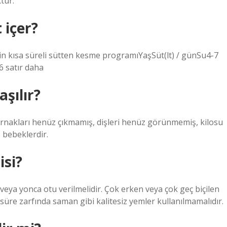
tur.
 içer?
ısa süreli sütten kesme programıYaşSüt(lt) / günSu4-7
 satır daha
aşılır?
ırnakları henüz çıkmamış, dişleri henüz görünmemiş, kilosu
bebeklerdir.
isi?
 veya yonca otu verilmelidir. Çok erken veya çok geç biçilen
 süre zarfında saman gibi kalitesiz yemler kullanılmamalıdır.