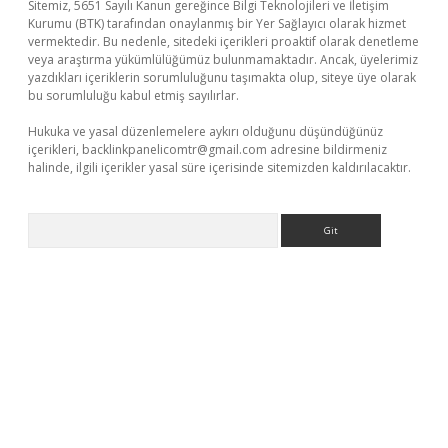
Sitemiz, 5651 Sayılı Kanun gereğince Bilgi Teknolojileri ve İletişim
Kurumu (BTK) tarafından onaylanmış bir Yer Sağlayıcı olarak hizmet
vermektedir. Bu nedenle, sitedeki içerikleri proaktif olarak denetleme
veya araştırma yükümlülüğümüz bulunmamaktadır. Ancak, üyelerimiz
yazdıkları içeriklerin sorumluluğunu taşımakta olup, siteye üye olarak
bu sorumluluğu kabul etmiş sayılırlar.
Hukuka ve yasal düzenlemelere aykırı olduğunu düşündüğünüz
içerikleri,
backlinkpanelicomtr@gmail.com
adresine bildirmeniz
halinde, ilgili içerikler yasal süre içerisinde sitemizden kaldırılacaktır.
Arama
riş
https://www.betexper.xyz/
elexbetgiris.org