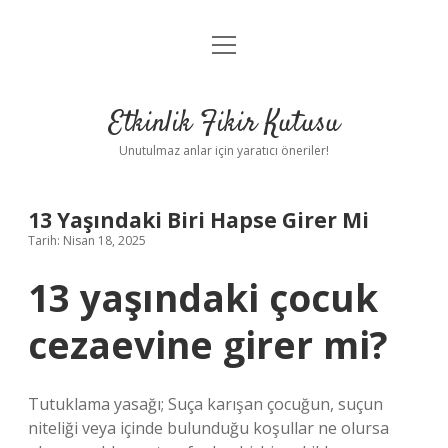
menüyü
Anasayfa
aç
Gizlilik Politikası
Etkinlik Fikir Kutusu
Yasal Uyarı
Unutulmaz anlar için yaratıcı öneriler!
Hakkımızda
13 Yaşındaki Biri Hapse Girer Mi
Tarih: Nisan 18, 2025
13 yaşındaki çocuk
cezaevine girer mi?
Tutuklama yasağı; Suça karışan çocuğun, suçun
niteliği veya içinde bulunduğu koşullar ne olursa