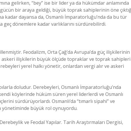
mına gelirken, “bey” ise bir lider ya da hükümdar anlamında
 gücün bir araya geldiği, büyük toprak sahiplerinin öne çıktığ
ına kadar dayansa da, Osmanlı İmparatorluğu’nda da bu tür
 geç dönemlere kadar varlıklarını sürdürebilirdi.
llenmiştir. Feodalizm, Orta Çağ’da Avrupa’da güç ilişkilerinin
skeri ilişkilerin büyük ölçüde topraklar ve toprak sahipleri
rebeyleri yerel halkı yönetir, onlardan vergi alır ve askeri
pılarla doludur. Derebeyleri, Osmanlı İmparatorluğu’nda
 kendi köylerinde hüküm süren yerel liderlerdi ve Osmanlı
lerini sürdürüyorlardı. Osmanlı’da “tımarlı sipahi” ve
ın yönetiminde büyük rol oynuyordu.
 Derebeylik ve Feodal Yapılar. Tarih Araştırmaları Dergisi,