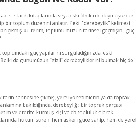
sadece tarih kitaplarında veya eski filmlerde duymuşuzdur.
 bir toplum düzenini anlatır. Peki, “derebeylik” kelimesi
dan çıkmış bu terim, toplumumuzun tarihsel geçmişini, güç
?
toplumdaki güç yapılarını sorguladığınızda, eski
Belki de günümüzün “gizli” derebeyliklerini bulmak hiç de
k tarih sahnesine çıkmış, yerel yönetimlerin ya da toprak
anlamına bakıldığında, derebeyliği; bir toprak parçası
tim ve otorite kurmuş kişi ya da topluluk olarak
raklarında hüküm süren, hem askeri güce sahip, hem de yerel