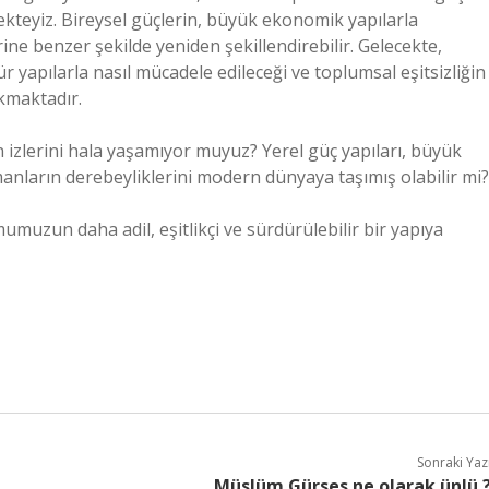
mekteyiz. Bireysel güçlerin, büyük ekonomik yapılarla
ne benzer şekilde yeniden şekillendirebilir. Gelecekte,
 yapılarla nasıl mücadele edileceği ve toplumsal eşitsizliğin
ıkmaktadır.
zlerini hala yaşamıyor muyuz? Yerel güç yapıları, büyük
manların derebeyliklerini modern dünyaya taşımış olabilir mi?
muzun daha adil, eşitlikçi ve sürdürülebilir bir yapıya
Sonraki Yaz
Müslüm Gürses ne olarak ünlü 