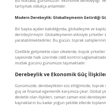
Bu noktada, günümüzün “ekonomik derebeyliği” ile e
tartışmak oldukça anlamlıdır.
Modern Derebeylik: Globalleşmenin Getirdiği Gü
Bir başka açıdan bakıldığında, globalleşme ve kapit
derinleştirmiştir. Globalleşmenin etkisiyle şirketler
yaratabilmektedirler. Bu gücün, toprak sahiplerinin g
Özellikle gelişmekte olan ülkelerde, büyük şirketler y
sayesinde halk üzerinde ciddi kontrol sağlamaktadırl
mutlak gücünü günümüze taşımaktadır.
Derebeylik ve Ekonomik Güç İlişkile
Günümüzde, derebeylikten söz ettiğimizde, toprak s
güç ve finansal egemenlik karşımıza çıkar. Global şir
devletle olan ilişkileri, zaman zaman eski derebeyle
kaynakların bu kadar yoğun şekilde ellerde toplanmas