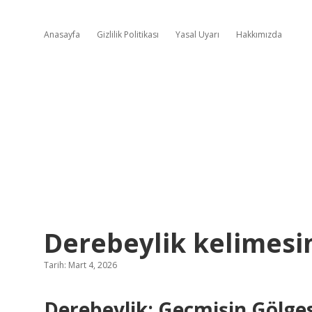
Anasayfa
Gizlilik Politikası
Yasal Uyarı
Hakkımızda
Derebeylik kelimesin
Tarih: Mart 4, 2026
Derebeylik: Geçmişin Gölge