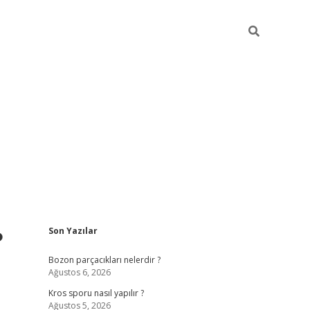
Sidebar
?
Son Yazılar
hiltonbet güncel giriş
https://ww
Bozon parçacıkları nelerdir ?
Ağustos 6, 2026
Kros sporu nasıl yapılır ?
Ağustos 5, 2026