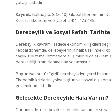
yol açmaktadır.
Kaynak:
Baltaoğlu, S. (2010). Global Ekonominin Der
Küresel Ekonomi ve Siyaset, 34(4), 123-145.
Derebeylik ve Sosyal Refah: Tarih
Derebeylik kavramı, sadece ekonomik ilişkileri deği
Feodal dönemde, derebeylerinin halk üzerindeki kon
sağlık gibi temel hizmetlere erişimlerini de etkilemi
hareketliliğin sınırlanmasına yol açmıştır.
Bugün ise, bu tür “gizli” derebeylikler, yerel halkın
Ekonomik krizlerin, yoksulluğun ve sosyal dışlanma
gözlemlenmektedir.
Gelecekte Derebeylik: Hala Var mı?
Günümüzde, derebeylik sisteminin tamamen sona er