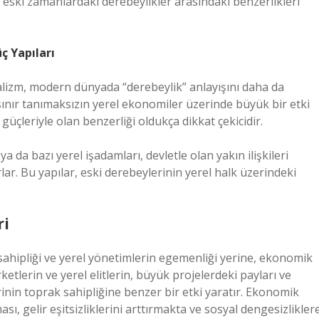
ski zamanlardaki derebeylikler arasındaki benzerlikleri
ç Yapıları
alizm, modern dünyada “derebeylik” anlayışını daha da
 sınır tanımaksızın yerel ekonomiler üzerinde büyük bir etki
üçleriyle olan benzerliği oldukça dikkat çekicidir.
a da bazı yerel işadamları, devletle olan yakın ilişkileri
ar. Bu yapılar, eski derebeylerinin yerel halk üzerindeki
ri
ahipliği ve yerel yönetimlerin egemenliği yerine, ekonomik
ketlerin ve yerel elitlerin, büyük projelerdeki payları ve
rinin toprak sahipliğine benzer bir etki yaratır. Ekonomik
ı, gelir eşitsizliklerini arttırmakta ve sosyal dengesizlikler