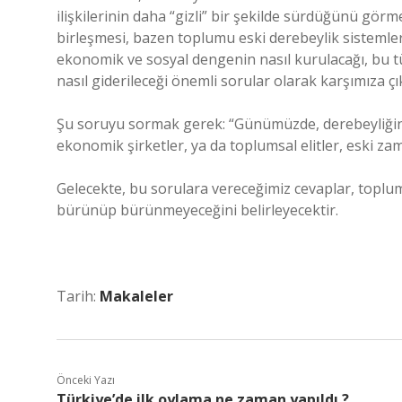
ilişkilerinin daha “gizli” bir şekilde sürdüğünü gör
birleşmesi, bazen toplumu eski derebeylik sistemleri
ekonomik ve sosyal dengenin nasıl kurulacağı, bu tür
nasıl giderileceği önemli sorular olarak karşımıza ç
Şu soruyu sormak gerek: “Günümüzde, derebeyliğin i
ekonomik şirketler, ya da toplumsal elitler, eski za
Gelecekte, bu sorulara vereceğimiz cevaplar, toplumu
bürünüp bürünmeyeceğini belirleyecektir.
Tarih:
Makaleler
Önceki Yazı
Türkiye’de ilk oylama ne zaman yapıldı ?