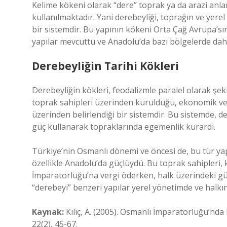
Kelime kökeni olarak “dere” toprak ya da arazi anla
kullanılmaktadır. Yani derebeyliği, toprağın ve yerel
bir sistemdir. Bu yapının kökeni Orta Çağ Avrupa’s
yapılar mevcuttu ve Anadolu’da bazı bölgelerde daha
Derebeyliğin Tarihi Kökleri
Derebeyliğin kökleri, feodalizmle paralel olarak şeki
toprak sahipleri üzerinden kurulduğu, ekonomik ve a
üzerinden belirlendiği bir sistemdir. Bu sistemde, de
güç kullanarak topraklarında egemenlik kurardı.
Türkiye’nin Osmanlı dönemi ve öncesi de, bu tür ya
özellikle Anadolu’da güçlüydü. Bu toprak sahipleri,
İmparatorluğu’na vergi öderken, halk üzerindeki güç
“derebeyi” benzeri yapılar yerel yönetimde ve halk
Kaynak:
Kılıç, A. (2005). Osmanlı İmparatorluğu’nda
22(2), 45-67.