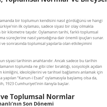
ı zamanda bir toplumun kendisini nasıl gördüğünü ve hangi
rkiye’nin ilk oylaması, sadece siyasi bir olay olmakla
ir kilometre taşıdır. Oylamanın tarihi, farklı toplumsal
lma süreçlerine nasıl yansıdığına dair önemli ipuçları sunar.
 ve sonrasında toplumsal yapılarla olan etkileşimini
n siyasi tarihinin anahtarıdır. Ancak sadece bu tarihin
lamanın toplumda ne gibi izler bıraktığı, sosyolojik açıdan
kimliğini, ideolojilerini ve tarihsel bağlamını anlamak için
da yapılan “Kanun-i Esasi” oylamasıyla başlamış olsa da,
, 1923 Cumhuriyet’inin ilanıyla başlar.
6 ve Toplumsal Normlar
manlı’nın Son Dönemi