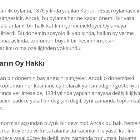
 ilk oylama, 1876 yılında yapılan Kanun-i Esasi oylamasıdır
imgesidir. Ancak, bu oylama her ne kadar önemli bir yasal
âlâ anlamlı bir halk katılımı içermemekteydi. Oylamaya
i elitlerdi. Bu dönemin sosyolojik yapısında, halkın oy verme
ylama, aslında, toplumun büyük bir kesiminin sesini
tılımı olma özelliğinden yoksundu.
arın Oy Hakkı
tıran bir dönemin başlangıcını simgeler. Ancak o dönemdeki
 toplumun her kesimine eşit olarak yansımadığını gösteriyor
rında verilmese de, 1934 yılında yapılan anayasa değişikliğiyl
adım, sadece yasal bir değişim değil, aynı zamanda toplumsa
r.
 normlar açısından büyük bir devrimdi. Ancak bu hak, heme
rda, köylerde ve kırsal alanlarda kadınların siyasal katılımı
i, sadece yasal düzeyde değil, aynı zamanda toplumsal hayatta