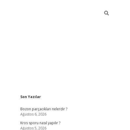
Sidebar
Son Yazılar
hiltonbet güncel giriş
https://ww
Bozon parçacıkları nelerdir ?
Ağustos 6, 2026
Kros sporu nasıl yapılır ?
Ağustos 5, 2026