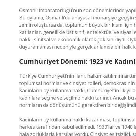
Osmanlı İmparatorluğu’nun son dönemlerinde yapılan
Bu oylama, Osmanlı’da anayasal monarşiye geçişin s
zemin oluştursa da, toplumun büyük bir kısmı için h
katılanlar, genellikle üst sınıf, entelektüel ve siyas
hakkı, sınıfsal ve ekonomik olarak çok sınırlıydı. O
duyuramaması nedeniyle gerçek anlamda bir halk ka
Cumhuriyet Dönemi: 1923 ve Kadınl
Türkiye Cumhuriyeti’nin ilanı, halkın katılımını art
toplumsal normlar ve cinsiyet rolleri, demokrasinin
Kadınların oy kullanma hakkı, Cumhuriyet’in ilk yılla
kadınlara seçme ve seçilme hakkı tanındı. Ancak bu 
normların da dönüşümünü gerektiren bir değişimdi
Kadınların oy kullanma hakkı kazanması, toplumsal
herkes tarafından kabul edilmedi. 1930’lar ve 1940’la
hala zorluklarla karşılaşıyordu. Cinsiyet eşitsizliğ