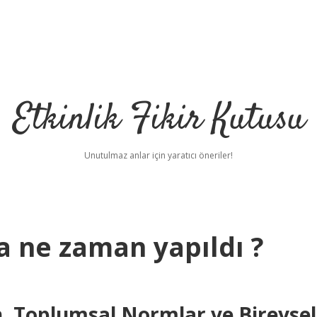
Etkinlik Fikir Kutusu
Unutulmaz anlar için yaratıcı öneriler!
a ne zaman yapıldı ?
h, Toplumsal Normlar ve Bireysel