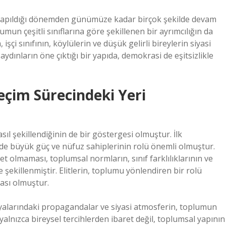
n yapıldığı dönemden günümüze kadar birçok şekilde devam
mun çeşitli sınıflarına göre şekillenen bir ayrımcılığın da
i sınıfının, köylülerin ve düşük gelirli bireylerin siyasi
ve aydınların öne çıktığı bir yapıda, demokrasi de eşitsizlikle
Seçim Sürecindeki Yeri
sıl şekillendiğinin de bir göstergesi olmuştur. İlk
nde büyük güç ve nüfuz sahiplerinin rolü önemli olmuştur.
et olmaması, toplumsal normların, sınıf farklılıklarının ve
e şekillenmiştir. Elitlerin, toplumu yönlendiren bir rolü
ası olmuştur.
yalarındaki propagandalar ve siyasi atmosferin, toplumun
 yalnızca bireysel tercihlerden ibaret değil, toplumsal yapının