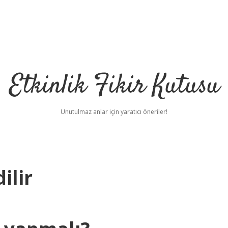
Etkinlik Fikir Kutusu
Unutulmaz anlar için yaratıcı öneriler!
ilir