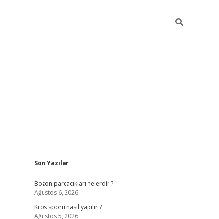
Sidebar
Son Yazılar
hiltonbet gün
Bozon parçacıkları nelerdir ?
Ağustos 6, 2026
Kros sporu nasıl yapılır ?
Ağustos 5, 2026