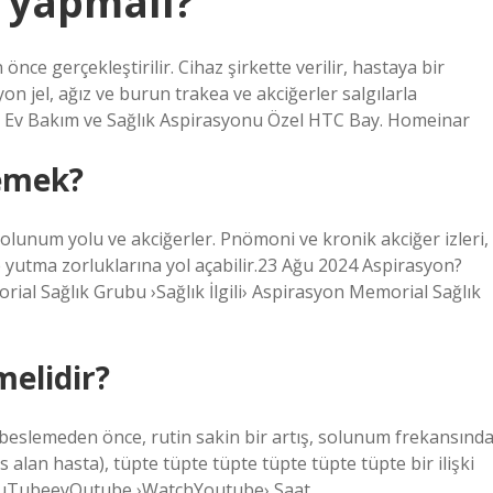
e yapmalı?
önce gerçekleştirilir. Cihaz şirkette verilir, hastaya bir
syon jel, ağız ve burun trakea ve akciğerler salgılarla
r Ev Bakım ve Sağlık Aspirasyonu Özel HTC Bay. Homeinar
emek?
solunum yolu ve akciğerler. Pnömoni ve kronik akciğer izleri,
yutma zorluklarına yol açabilir.23 Ağu 2024 Aspirasyon?
rial Sağlık Grubu ›Sağlık İlgili› Aspirasyon Memorial Sağlık
melidir?
eslemeden önce, rutin sakin bir artış, solunum frekansınd
fes alan hasta), tüpte tüpte tüpte tüpte tüpte tüpte bir ilişki
– YouTubeeyOutube ›WatchYoutube› Saat