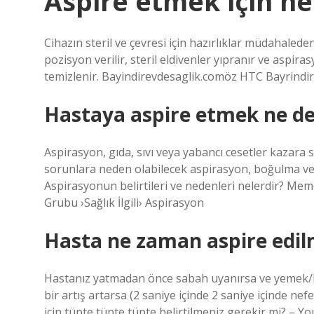
Aspire etmek için n
Cihazın steril ve çevresi için hazırlıklar müdahaleden 
pozisyon verilir, steril eldivenler yıpranır ve aspira
temizlenir. Bayindirevdesaglik.comöz HTC Bayrindi
Hastaya aspire etmek ne d
Aspirasyon, gıda, sıvı veya yabancı cesetler kazara 
sorunlara neden olabilecek aspirasyon, boğulma ve 
Aspirasyonun belirtileri ve nedenleri nelerdir? Memo
Grubu ›Sağlık İlgili› Aspirasyon
Hasta ne zaman aspire edil
Hastanız yatmadan önce sabah uyanırsa ve yemek/b
bir artış artarsa ​​(2 saniye içinde 2 saniye içinde ne
için tüpte tüpte tüpte belirtilmeniz gerekir mi? 