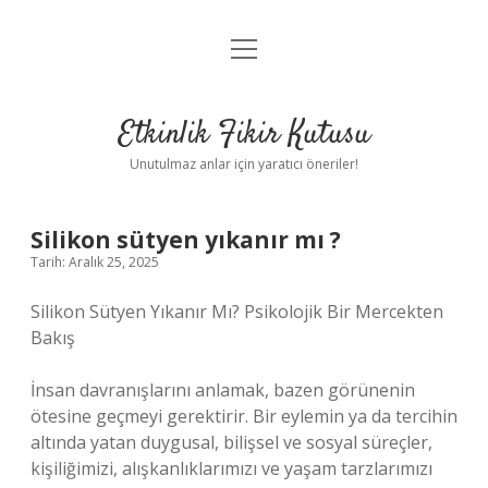
menüyü
Anasayfa
aç
Gizlilik Politikası
Etkinlik Fikir Kutusu
Yasal Uyarı
Unutulmaz anlar için yaratıcı öneriler!
Hakkımızda
Silikon sütyen yıkanır mı ?
Tarih: Aralık 25, 2025
Silikon Sütyen Yıkanır Mı? Psikolojik Bir Mercekten
Bakış
İnsan davranışlarını anlamak, bazen görünenin
ötesine geçmeyi gerektirir. Bir eylemin ya da tercihin
altında yatan duygusal, bilişsel ve sosyal süreçler,
kişiliğimizi, alışkanlıklarımızı ve yaşam tarzlarımızı