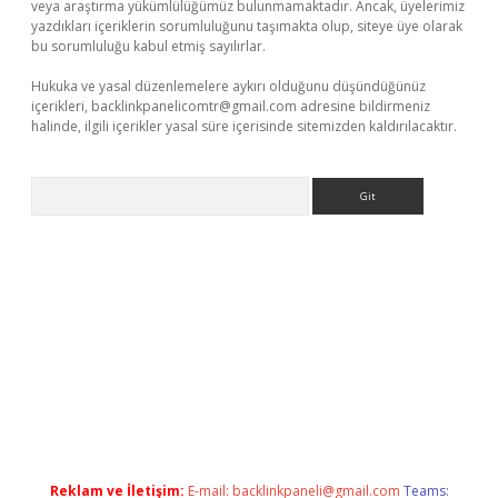
veya araştırma yükümlülüğümüz bulunmamaktadır. Ancak, üyelerimiz
yazdıkları içeriklerin sorumluluğunu taşımakta olup, siteye üye olarak
bu sorumluluğu kabul etmiş sayılırlar.
Hukuka ve yasal düzenlemelere aykırı olduğunu düşündüğünüz
içerikleri,
backlinkpanelicomtr@gmail.com
adresine bildirmeniz
halinde, ilgili içerikler yasal süre içerisinde sitemizden kaldırılacaktır.
Arama
s://www.betexper.xyz/
elexbetgiris.org
Reklam ve İletişim:
E-mail:
backlinkpaneli@gmail.com
Teams: