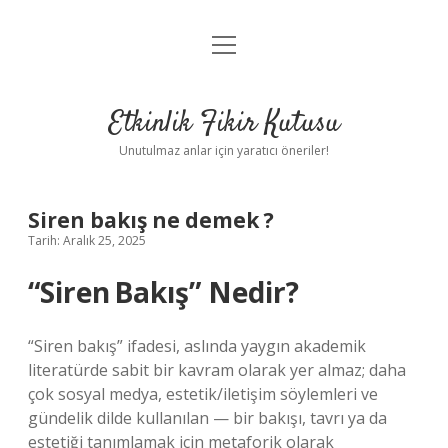
menüyü
Anasayfa
aç
Gizlilik Politikası
Etkinlik Fikir Kutusu
Yasal Uyarı
Unutulmaz anlar için yaratıcı öneriler!
Hakkımızda
Siren bakış ne demek ?
Tarih: Aralık 25, 2025
“Siren Bakış” Nedir?
“Siren bakış” ifadesi, aslında yaygın akademik
literatürde sabit bir kavram olarak yer almaz; daha
çok sosyal medya, estetik/iletişim söylemleri ve
gündelik dilde kullanılan — bir bakışı, tavrı ya da
estetiği tanımlamak için metaforik olarak