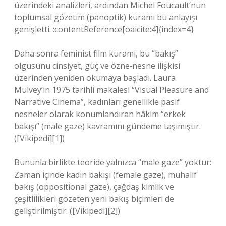
üzerindeki analizleri, ardından Michel Foucault’nun
toplumsal gözetim (panoptik) kuramı bu anlayışı
genişletti. :contentReference[oaicite:4]{index=4}
Daha sonra feminist film kuramı, bu “bakış”
olgusunu cinsiyet, güç ve özne‑nesne ilişkisi
üzerinden yeniden okumaya başladı. Laura
Mulvey’in 1975 tarihli makalesi “Visual Pleasure and
Narrative Cinema”, kadınları genellikle pasif
nesneler olarak konumlandıran hâkim “erkek
bakışı” (male gaze) kavramını gündeme taşımıştır.
([Vikipedi][1])
Bununla birlikte teoride yalnızca “male gaze” yoktur:
Zaman içinde kadın bakışı (female gaze), muhalif
bakış (oppositional gaze), çağdaş kimlik ve
çeşitlilikleri gözeten yeni bakış biçimleri de
geliştirilmiştir. ([Vikipedi][2])