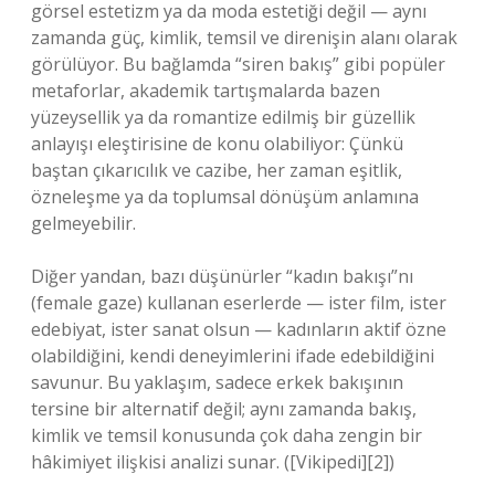
görsel estetizm ya da moda estetiği değil — aynı
zamanda güç, kimlik, temsil ve direnişin alanı olarak
görülüyor. Bu bağlamda “siren bakış” gibi popüler
metaforlar, akademik tartışmalarda bazen
yüzeysellik ya da romantize edilmiş bir güzellik
anlayışı eleştirisine de konu olabiliyor: Çünkü
baştan çıkarıcılık ve cazibe, her zaman eşitlik,
özneleşme ya da toplumsal dönüşüm anlamına
gelmeyebilir.
Diğer yandan, bazı düşünürler “kadın bakışı”nı
(female gaze) kullanan eserlerde — ister film, ister
edebiyat, ister sanat olsun — kadınların aktif özne
olabildiğini, kendi deneyimlerini ifade edebildiğini
savunur. Bu yaklaşım, sadece erkek bakışının
tersine bir alternatif değil; aynı zamanda bakış,
kimlik ve temsil konusunda çok daha zengin bir
hâkimiyet ilişkisi analizi sunar. ([Vikipedi][2])