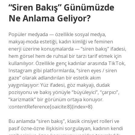
“Siren Bakış” Günümüzde
Ne Anlama Geliyor?
Popüler medyada — özellikle sosyal medya,
makyaj‑moda estetiği, kadın kimliği ve feminen
enerji üzerine konuşmalarda — “siren bakış” ifadesi,
hem görsel hem de ruhsal bir tarzı tarif etmek için
kullanılıyor. Özellikle genç kadınlar arasında TikTok,
Instagram gibi platformlarda, “siren eyes / siren
gaze” olarak adlandırılan bir estetik akım
yaygınlaşıyor: Yüz ifadesi, göz makyajı, dudak
pozisyonu ve bakış yönüyle “büyüleyici”, “çarpıcı”,
“karizmatik” bir görünüm ortaya konuyor.
:contentReference[oaicite:8]{index=8}
Bu anlamda “siren bakış”, klasik cinsiyet rolleri ve
pasif özne‑özne ilişkisini sorgulayan, kadının kendi