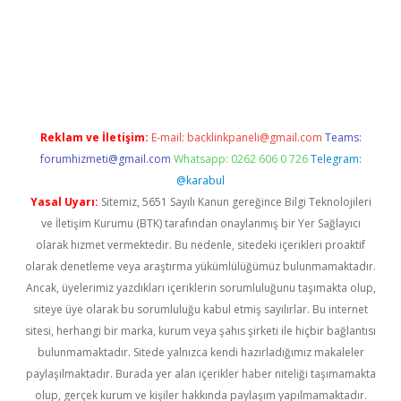
://www.betexper.xyz/
elexbetgiris.org
Reklam ve İletişim:
E-mail:
backlinkpaneli@gmail.com
Teams:
forumhizmeti@gmail.com
Whatsapp: 0262 606 0 726
Telegram:
@karabul
Yasal Uyarı:
Sitemiz, 5651 Sayılı Kanun gereğince Bilgi Teknolojileri
ve İletişim Kurumu (BTK) tarafından onaylanmış bir Yer Sağlayıcı
olarak hizmet vermektedir. Bu nedenle, sitedeki içerikleri proaktif
olarak denetleme veya araştırma yükümlülüğümüz bulunmamaktadır.
Ancak, üyelerimiz yazdıkları içeriklerin sorumluluğunu taşımakta olup,
siteye üye olarak bu sorumluluğu kabul etmiş sayılırlar. Bu internet
sitesi, herhangi bir marka, kurum veya şahıs şirketi ile hiçbir bağlantısı
bulunmamaktadır. Sitede yalnızca kendi hazırladığımız makaleler
paylaşılmaktadır. Burada yer alan içerikler haber niteliği taşımamakta
olup, gerçek kurum ve kişiler hakkında paylaşım yapılmamaktadır.