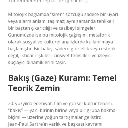
:contentReference[oaicite:1]{index=1}
Mitolojik bağlamda “siren” sözcüğü sadece bir uyarı
veya alarm anlamı taşımaz; aynı zamanda tehlikeli
bir baştan çıkarıcılığı ve cazibeyi simgeler.
Günümüzde ise bu mitolojik çağrışım, metaforik
olarak sosyal ve kültürel analizlerde kullanılmaya
başlamıştır: Bir bakış, sadece görsellik veya estetik
değil, iktidar ilişkileri, cinsiyet temsilleri ve izleyici-
suçlayıcı dinamiklerini taşır.
Bakış (Gaze) Kuramı: Temel
Teorik Zemin
20. yüzyılda edebiyat, film ve görsel kültür teorisi,
“bakış” — yani birinin birine veya bir gruba bakma
biçimi — üzerine yoğun tartışmalar geliştirdi.
Jean‑Paul Sartre’ın varlık ve başkası kavramı