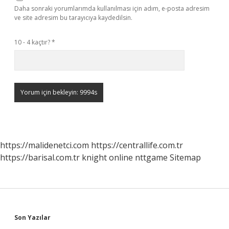
Daha sonraki yorumlarımda kullanılması için adım, e-posta adresim
ve site adresim bu tarayıcıya kaydedilsin.
10 - 4 kaçtır?
*
https://malidenetci.com
https://centrallife.com.tr
https://barisal.com.tr
knight online
nttgame
Sitemap
Sidebar
Son Yazılar