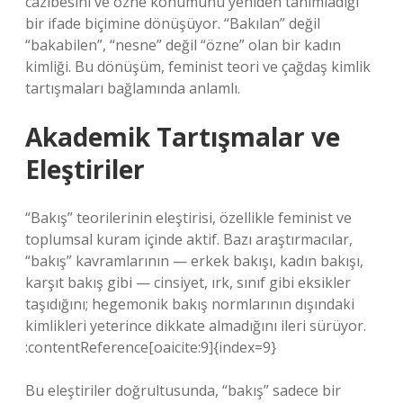
cazibesini ve özne konumunu yeniden tanımladığı
bir ifade biçimine dönüşüyor. “Bakılan” değil
“bakabilen”, “nesne” değil “özne” olan bir kadın
kimliği. Bu dönüşüm, feminist teori ve çağdaş kimlik
tartışmaları bağlamında anlamlı.
Akademik Tartışmalar ve
Eleştiriler
“Bakış” teorilerinin eleştirisi, özellikle feminist ve
toplumsal kuram içinde aktif. Bazı araştırmacılar,
“bakış” kavramlarının — erkek bakışı, kadın bakışı,
karşıt bakış gibi — cinsiyet, ırk, sınıf gibi eksikler
taşıdığını; hegemonik bakış normlarının dışındaki
kimlikleri yeterince dikkate almadığını ileri sürüyor.
:contentReference[oaicite:9]{index=9}
Bu eleştiriler doğrultusunda, “bakış” sadece bir